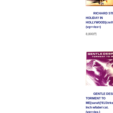
RICHARD STE
HOLIDAY IN
HOLLYWOOD[cnr/ho
(vg++/ex+)
8,800円
GENTLE DESP
TORMENT TO
ME[sarah]'91/3trks
Inch w/label cat.
(vg++/ex-)