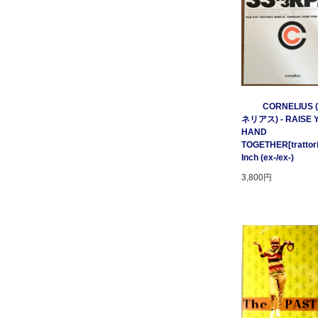
CORNELIUS
ネリアス) - RAISE 
HAND
TOGETHER[trattori
Inch (ex-/ex-)
3,800円