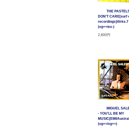
THE PASTELS 
DON'T CARE[surf c
recordings]4trks.7
(vg++/ex-)
2,800円
MIGUEL SAL
- YOU'LL BE MY
MUSIC[EMI/Australi
(vg++/vg++)