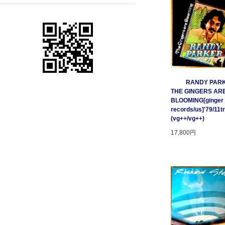
RANDY PARK
THE GINGERS AR
BLOOMING[ginger
records/us]'79/11t
(vg++/vg++)
17,800円