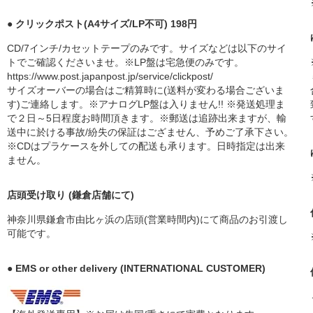
● クリックポスト(A4サイズ/LP不可) 198円
CD/7インチ/カセットテープのみです。サイズなどは以下のサイ
トでご確認くださいませ。※LP盤は宅急便のみです。
https://www.post.japanpost.jp/service/clickpost/
サイズオーバーの場合はご精算時に(送料が変わる場合ございま
す)ご連絡します。※アナログLP盤は入りません!! ※発送処理ま
で２日～5日程度お時間頂きます。※郵送は追跡出来ますが、輸
送中に於ける事故/紛失の保証はござません、予めご了承下さい。
※CDはプラケースを外しての配送も承ります。日時指定は出来
ません。
店頭受け取り (鎌倉店舗にて)
神奈川県鎌倉市由比ヶ浜の店頭(営業時間内)にて商品のお引渡し
可能です。
● EMS or other delivery (INTERNATIONAL CUSTOMER)