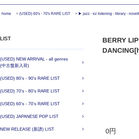
home
>
(USED) 60's - 70's RARE LIST
>
▶ jazz - ez listening - library - novel
LIST
BERRY LI
DANCING[ho
(USED) NEW ARRIVAL - all genres
(中古盤新入荷)
(USED) 80's - 90's RARE LIST
(USED) 70's - 80's RARE LIST
(USED) 60's - 70's RARE LIST
(USED) JAPANESE POP LIST
NEW RELEASE (新譜) LIST
0円