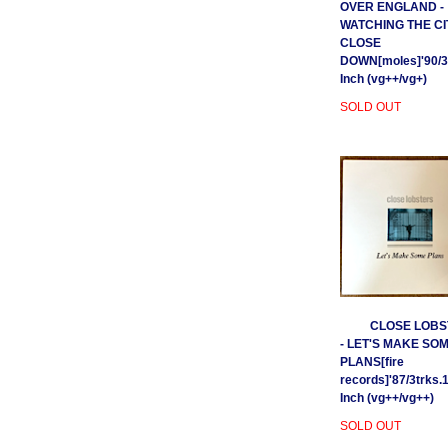
OVER ENGLAND -
WATCHING THE CI
CLOSE
DOWN[moles]'90/3
Inch (vg++/vg+)
SOLD OUT
CLOSE LOBS
- LET'S MAKE SO
PLANS[fire
records]'87/3trks.
Inch (vg++/vg++)
SOLD OUT