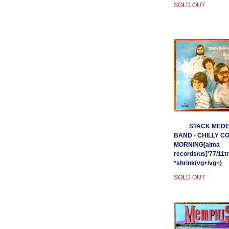
SOLD OUT
STACK MEDE
BAND - CHILLY C
MORNING[alma
records/us]'77/11t
*shrink(vg+/vg+)
SOLD OUT