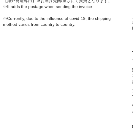
【海外発送専用】※お届け先国/重さにて実費となります。
※It adds the postage when sending the invoice.
※Currently, due to the influence of covid-19, the shipping
method varies from country to country.