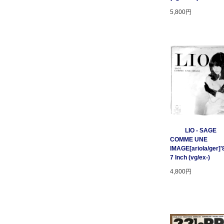
5,800円
LIO - SAGE
COMME UNE
IMAGE[ariola/ger]'
7 Inch (vg/ex-)
4,800円