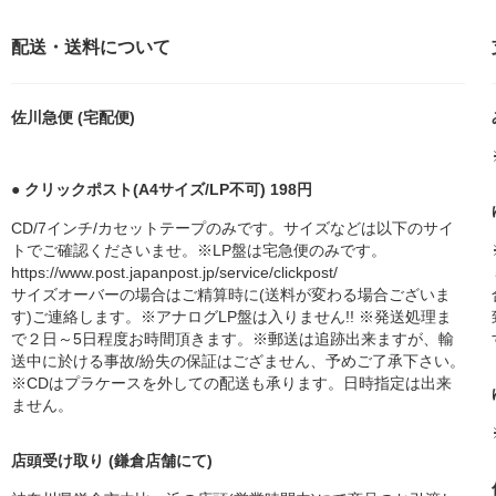
配送・送料について
佐川急便 (宅配便)
● クリックポスト(A4サイズ/LP不可) 198円
CD/7インチ/カセットテープのみです。サイズなどは以下のサイ
トでご確認くださいませ。※LP盤は宅急便のみです。
https://www.post.japanpost.jp/service/clickpost/
サイズオーバーの場合はご精算時に(送料が変わる場合ございま
す)ご連絡します。※アナログLP盤は入りません!! ※発送処理ま
で２日～5日程度お時間頂きます。※郵送は追跡出来ますが、輸
送中に於ける事故/紛失の保証はござません、予めご了承下さい。
※CDはプラケースを外しての配送も承ります。日時指定は出来
ません。
店頭受け取り (鎌倉店舗にて)