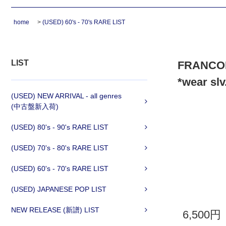
home
>
(USED) 60's - 70's RARE LIST
LIST
FRANCOI
*wear slv
(USED) NEW ARRIVAL - all genres
(中古盤新入荷)
(USED) 80's - 90's RARE LIST
(USED) 70's - 80's RARE LIST
(USED) 60's - 70's RARE LIST
(USED) JAPANESE POP LIST
NEW RELEASE (新譜) LIST
6,500円