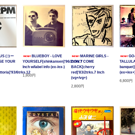
US (コー
BLUEBOY - LOVE
MARINE GIRLS -
GO
SE YOUR
YOURSELF[shinkansen]'96/2trks.7
DON'T COME
TALLULA
Inch w/label info (ex-/ex-)
BACK[cherry
banquet]
oria]'93/6trks.12
red]'83/2trks.7 Inch
(ex+/ex+
1,800円
(vg+/vg+)
6,800円
2,800円