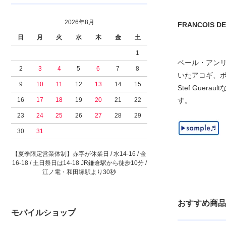
2026年8月
FRANCOIS DE 
日
月
火
水
木
金
土
1
ベール・アンリコ
2
3
4
5
6
7
8
いたアコギ、ボ
9
10
11
12
13
14
15
Stef Gu
16
17
18
19
20
21
22
す。
23
24
25
26
27
28
29
30
31
【夏季限定営業体制】赤字が休業日 / 水14-16 / 金
16-18 / 土日祭日は14-18 JR鎌倉駅から徒歩10分 /
江ノ電・和田塚駅より30秒
おすすめ商品
モバイルショップ