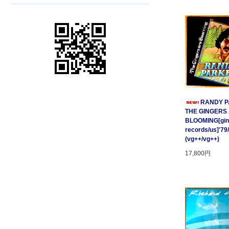
RANDY P
THE GINGERS
BLOOMING[gin
records/us]'79
(vg++/vg++)
17,800円