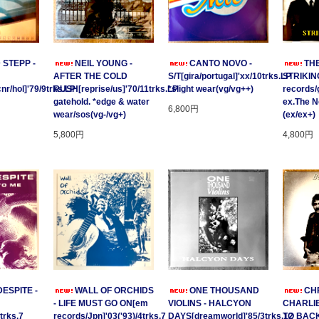
 STEPP -
NEIL YOUNG -
CANTO NOVO -
TH
AFTER THE COLD
S/T[gira/portugal]'xx/10trks.LP
STRIKING
/hol]'79/9trks.LP
RUSH[reprise/us]'70/11trks.LP
*slight wear(vg/vg++)
records/
gatehold. *edge & water
ex.The 
6,800円
wear/sos(vg-/vg+)
(ex/ex+)
5,800円
4,800円
ESPITE -
WALL OF ORCHIDS
ONE THOUSAND
CHR
- LIFE MUST GO ON[em
VIOLINS - HALCYON
CHARLIE
trks.7
records/Jpn]'03('93)/4trks.7
DAYS[dreamworld]'85/3trks.12
TO BACK