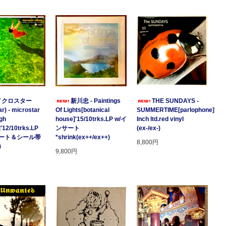
イクロスター
新川忠 - Paintings
THE SUNDAYS -
r) - microstar
Of Lights[botanical
SUMMERTIME[parlophone]'97/2
gh
house]'15/10trks.LP w/イ
Inch ltd.red vinyl
]'12/10trks.LP
ンサート
(ex-/ex-)
サート＆シール帯
*shrink(ex++/ex++)
8,800円
)
9,800円