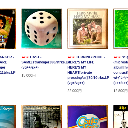
ARKER -
CAST -
TURNING POINT -
マ
 ARE
SAME[strand/ger]'80/9trks.LP
HERE'S MY LIFE
(microsta
ger
(vg++/ex+)
HERE'S MY
album[hi
/11trks.LP
HEART[private
contrast
15,000円
pressing/us]'80/10trks.LP
w/イン
(vg+/vg++)
(ex+/ex+
22,000円
12,800円