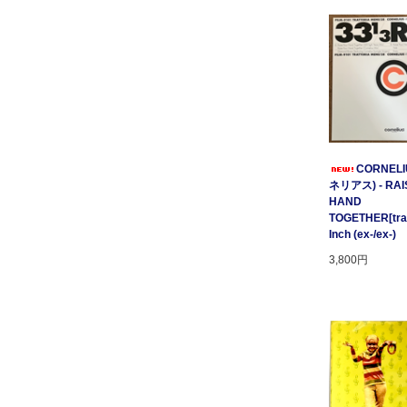
CORNELI
ネリアス) - RAI
HAND
TOGETHER[tratt
Inch (ex-/ex-)
3,800円