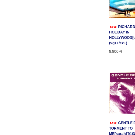
RICHARD
HOLIDAY IN
HOLLYWOOD[cnr
(vg++/ex+)
8,800円
GENTLE D
TORMENT TO
ME[sarah]'91/3