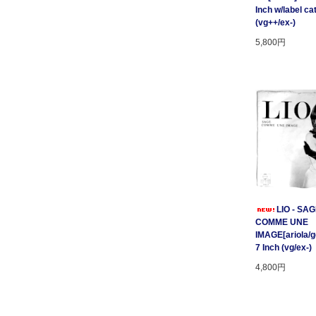
Inch w/label cat
(vg++/ex-)
5,800円
LIO - SA
COMME UNE
IMAGE[ariola/ge
7 Inch (vg/ex-)
4,800円