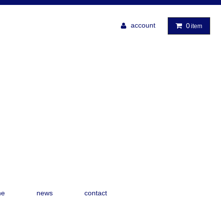
account
0
item
ne
news
contact