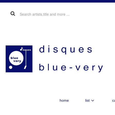
home
list
c