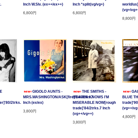
.
Inch W.Slv. (ex++/ex++)
Inch *split(vg/vg+)
world/us
(vg+/vg+
6,800円
6,800円
8,800円
GE
GIGOLO AUNTS -
THE SMITHS -
GAL
MRS.WASHINGTON/ASK[fire]'94/3trks.7
HEAVEN KNOWS I'M
BLUE T
r]'80/2trks.
Inch (ex/ex)
MISERABLE NOW[rough
trade]'90
trade]'84/2trks.7 Inch
(vg++/vg
3,800円
(vg++/vg++)
4,800円
3,800円