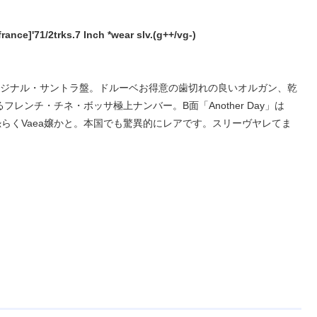
e]'71/2trks.7 Inch *wear slv.(g++/vg-)
.』71年 オリジナル・サントラ盤。ドルーベお得意の歯切れの良いオルガン、乾
ンチ・チネ・ボッサ極上ナンバー。B面「Another Day」は
スは恐らくVaea嬢かと。本国でも驚異的にレアです。スリーヴヤレてま