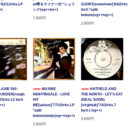
]'82/12trks.LP
w/帯＆ライナー付 *シュリ
GJORT[sonet/swe]'84/2trks.7
+)
ンク(vg++/ex+)
Inch *split
bottom(vg++/vg++)
7,800円
2,800円
AXIE 500 -
MAXINE
HATFIELD AND
HUNDER[rough
NIGHTINGALE - LOVE
THE NORTH - LET'S EAT
/3trks.12 Inch
HIT
(REAL SOON)
++)
ME[ua/aus]'77/10trks.LP
[virgin/uk]'74/2trks.7
*split
Inch ( /vg++)
bottom/wobs(vg++/vg++)
4,800円
2,800円