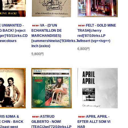
E UNWANTED -
VA - (D'UN
FELT - GOLD MINE
 BACK! [reject
ECHANTILLON DE
TRASH[cherry
ger]'93/11trks.CD
MARCHANDISES)
red]'87/10trks.LP
Newcolours
[summershine/us]'93/4trks.7
w/Insert (vg++/vg++)
Inch (ex/ex)
6,800円
5,800円
IS IIJIMA &
ASTRUD
APRIL APRIL -
 CHIN - BACK
GILBERTO - NOW!
EFTER ALLT SOM VI
[east west
[TEAC/Jpn]'72/10trks.LP
HAR