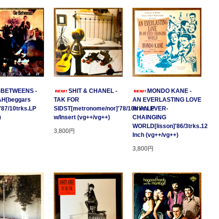
-BETWEENS -
SHIT & CHANEL -
MONDO KANE -
H[beggars
TAK FOR
AN EVERLASTING LOVE
'87/10trks.LP
SIDST[metronome/nor]'78/10trks.LP
IN AN EVER-
)
w/Insert (vg++/vg++)
CHAINGING
WORLD[lisson]'86/3trks.12
3,800円
Inch (vg++/vg++)
3,800円