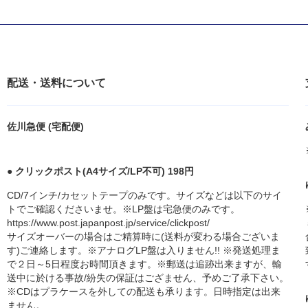
配送・送料について
佐川急便 (宅配便)
● クリックポスト(A4サイズ/LP不可) 198円
CD/7インチ/カセットテープのみです。サイズなどは以下のサイ
トでご確認くださいませ。※LP盤は宅急便のみです。
https://www.post.japanpost.jp/service/clickpost/
サイズオーバーの場合はご精算時に(送料が変わる場合ございま
す)ご連絡します。※アナログLP盤は入りません!! ※発送処理ま
で２日～5日程度お時間頂きます。※郵送は追跡出来ますが、輸
送中に於ける事故/紛失の保証はござません、予めご了承下さい。
※CDはプラケースを外しての配送も承ります。日時指定は出来
ません。