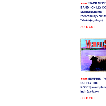
STACK MEDE
BAND - CHILLY C
MORNING[alma
records/us]'77/11t
*shrink(vg+/vg+)
SOLD OUT
MEMPHIS - Y
SUPPLY THE
ROSES[swamplands
Inch (ex-/ex+)
SOLD OUT