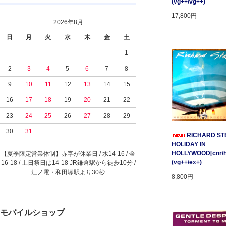
(vg++/vg++)
17,800円
2026年8月
日
月
火
水
木
金
土
1
2
3
4
5
6
7
8
9
10
11
12
13
14
15
16
17
18
19
20
21
22
23
24
25
26
27
28
29
30
31
RICHARD STE
HOLIDAY IN
HOLLYWOOD[cnr/ho
【夏季限定営業体制】赤字が休業日 / 水14-16 / 金
(vg++/ex+)
16-18 / 土日祭日は14-18 JR鎌倉駅から徒歩10分 /
江ノ電・和田塚駅より30秒
8,800円
モバイルショップ