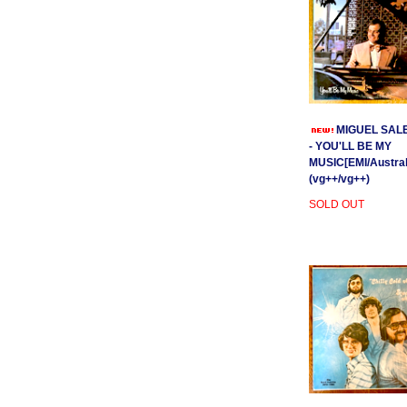
MIGUEL SAL
- YOU'LL BE MY
MUSIC[EMI/Australi
(vg++/vg++)
SOLD OUT