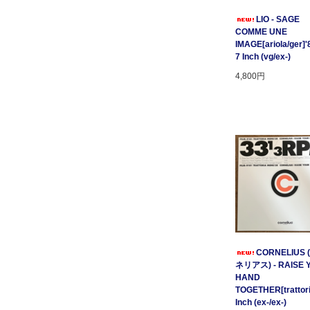
LIO - SAGE
COMME UNE
IMAGE[ariola/ger]'
7 Inch (vg/ex-)
4,800円
CORNELIUS
ネリアス) - RAISE 
HAND
TOGETHER[trattori
Inch (ex-/ex-)