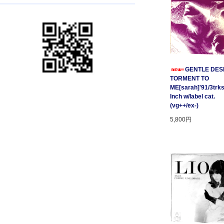
GENTLE DESP
TORMENT TO
ME[sarah]'91/3trks
Inch w/label cat.
(vg++/ex-)
5,800円