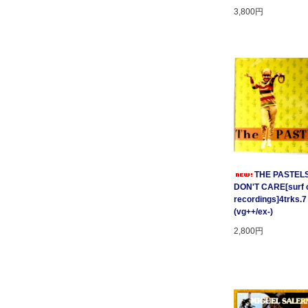
3,800円
THE PASTELS 
DON'T CARE[surf c
recordings]4trks.7
(vg++/ex-)
2,800円