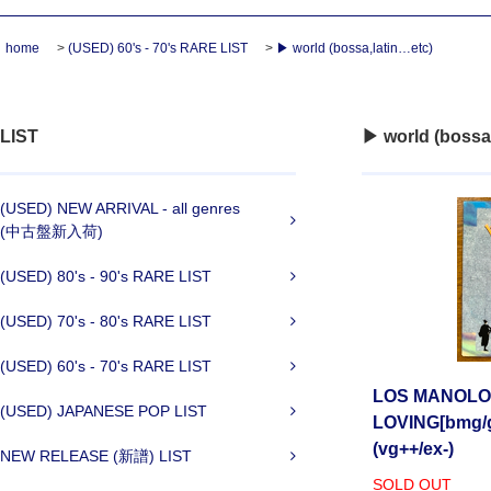
home
>
(USED) 60's - 70's RARE LIST
>
▶ world (bossa,latin…etc)
LIST
▶ world (bossa
(USED) NEW ARRIVAL - all genres
(中古盤新入荷)
(USED) 80's - 90's RARE LIST
(USED) 70's - 80's RARE LIST
(USED) 60's - 70's RARE LIST
LOS MANOLOS
(USED) JAPANESE POP LIST
LOVING[bmg/ge
(vg++/ex-)
NEW RELEASE (新譜) LIST
SOLD OUT