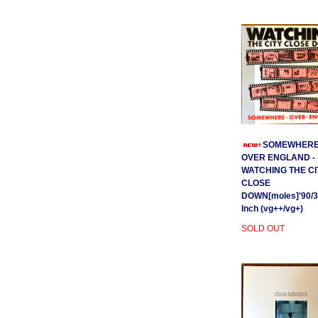
SOMEWHER
OVER ENGLAND -
WATCHING THE CI
CLOSE
DOWN[moles]'90/3
Inch (vg++/vg+)
SOLD OUT