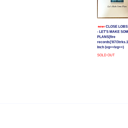
CLOSE LOBS
- LET'S MAKE SO
PLANS[fire
records]'87/3trks.
Inch (vg++/vg++)
SOLD OUT