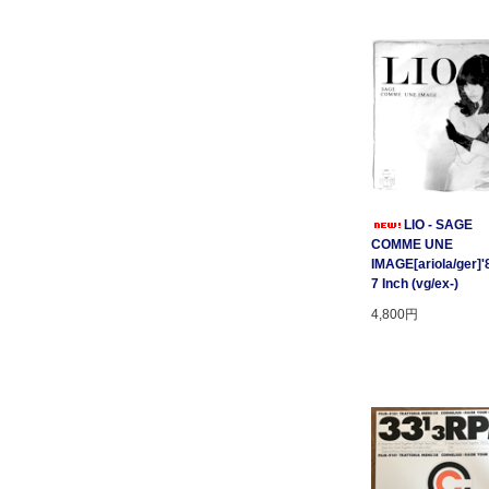
LIO - SAGE
COMME UNE
IMAGE[ariola/ger]'
7 Inch (vg/ex-)
4,800円