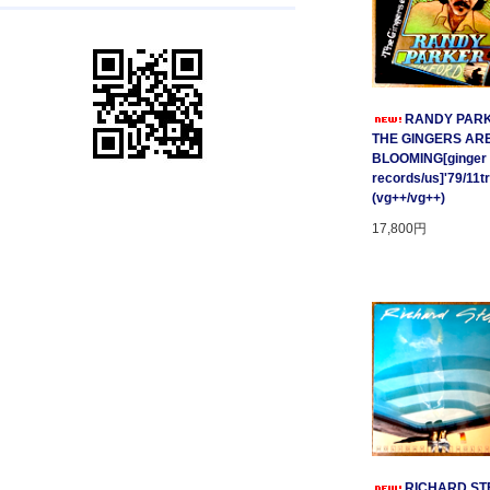
RANDY PARK
THE GINGERS AR
BLOOMING[ginger
records/us]'79/11t
(vg++/vg++)
17,800円
RICHARD STE