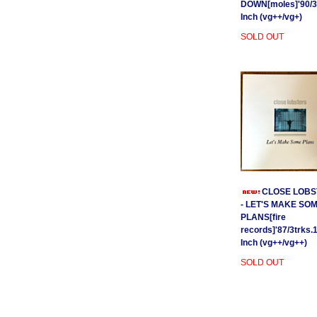
DOWN[moles]'90/3
Inch (vg++/vg+)
SOLD OUT
CLOSE LOBS
- LET'S MAKE SO
PLANS[fire
records]'87/3trks.
Inch (vg++/vg++)
SOLD OUT