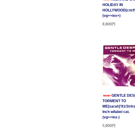
HOLIDAY IN
HOLLYWOOD[cnr/ho
(vg++/ex+)
8,800円
GENTLE DESP
TORMENT TO
ME[sarah]'91/3trks
Inch w/label cat.
(vg++/ex-)
5,800円