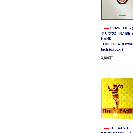
CORNELIUS
ネリアス) - RAISE 
HAND
TOGETHER[trattori
Inch (ex-/ex-)
3,800円
THE PASTELS 