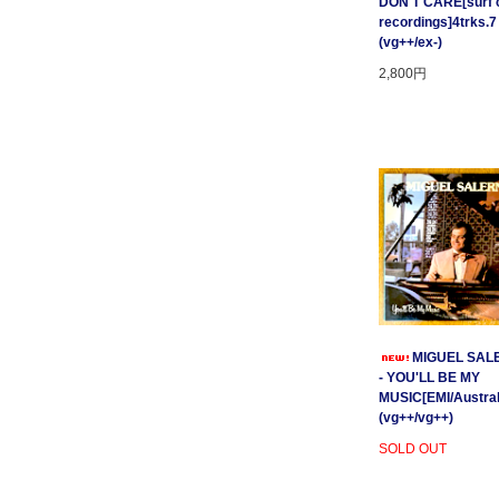
DON'T CARE[surf c
recordings]4trks.7
(vg++/ex-)
2,800円
MIGUEL SAL
- YOU'LL BE MY
MUSIC[EMI/Australi
(vg++/vg++)
SOLD OUT