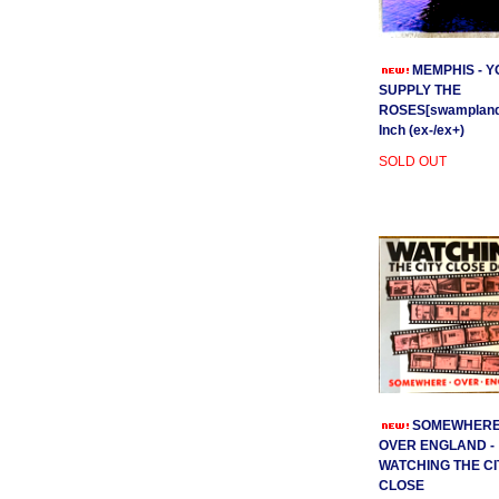
MEMPHIS - Y
SUPPLY THE
ROSES[swamplands
Inch (ex-/ex+)
SOLD OUT
SOMEWHER
OVER ENGLAND -
WATCHING THE CI
CLOSE