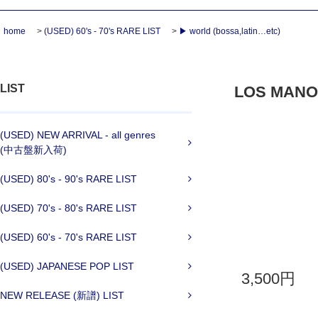
home
>
(USED) 60's - 70's RARE LIST
>
▶ world (bossa,latin…etc)
LIST
LOS MANOLO
(USED) NEW ARRIVAL - all genres
(中古盤新入荷)
(USED) 80's - 90's RARE LIST
(USED) 70's - 80's RARE LIST
(USED) 60's - 70's RARE LIST
(USED) JAPANESE POP LIST
3,500円
NEW RELEASE (新譜) LIST