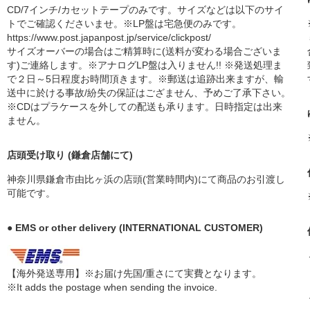
CD/7インチ/カセットテープのみです。サイズなどは以下のサイ
トでご確認くださいませ。※LP盤は宅急便のみです。
https://www.post.japanpost.jp/service/clickpost/
サイズオーバーの場合はご精算時に(送料が変わる場合ございま
す)ご連絡します。※アナログLP盤は入りません!! ※発送処理ま
で２日～5日程度お時間頂きます。※郵送は追跡出来ますが、輸
送中に於ける事故/紛失の保証はござません、予めご了承下さい。
※CDはプラケースを外しての配送も承ります。日時指定は出来
ません。
店頭受け取り (鎌倉店舗にて)
神奈川県鎌倉市由比ヶ浜の店頭(営業時間内)にて商品のお引渡し
可能です。
● EMS or other delivery (INTERNATIONAL CUSTOMER)
【海外発送専用】※お届け先国/重さにて実費となります。
※It adds the postage when sending the invoice.