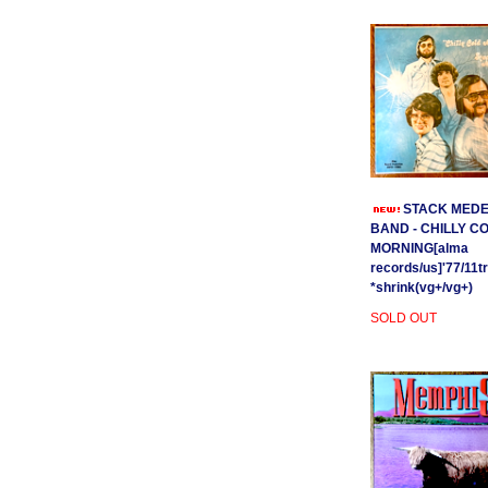
STACK MEDE
BAND - CHILLY C
MORNING[alma
records/us]'77/11t
*shrink(vg+/vg+)
SOLD OUT