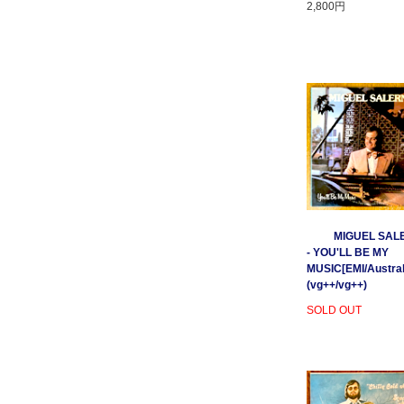
2,800円
MIGUEL SAL
- YOU'LL BE MY
MUSIC[EMI/Australi
(vg++/vg++)
SOLD OUT