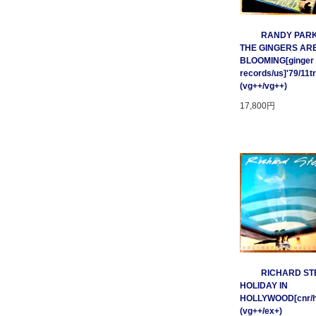
RANDY PARK
THE GINGERS AR
BLOOMING[ginger
records/us]'79/11t
(vg++/vg++)
17,800円
RICHARD STE
HOLIDAY IN
HOLLYWOOD[cnr/ho
(vg++/ex+)