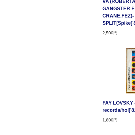
VA (ROBERTA
GANGSTER E
CRANE,FEZ)-
SPLIT[Spike]'8
2,500円
FAY LOVSKY -
records/hol]'81
1,800円