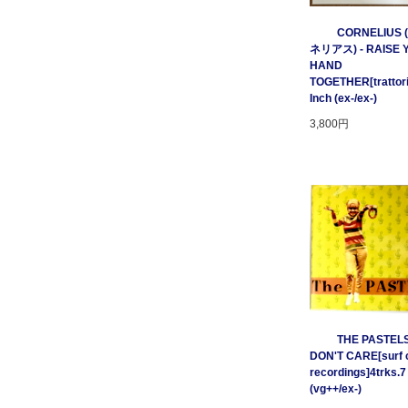
CORNELIUS
ネリアス) - RAISE 
HAND
TOGETHER[trattori
Inch (ex-/ex-)
3,800円
THE PASTELS 
DON'T CARE[surf c
recordings]4trks.7
(vg++/ex-)