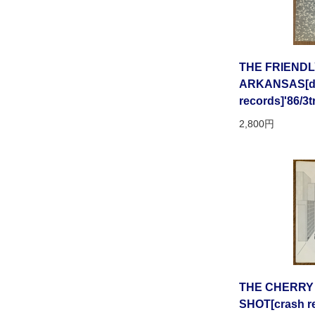
THE FRIENDLY
ARKANSAS[d
records]'86/3t
2,800円
THE CHERRY 
SHOT[crash re