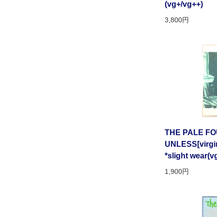
(vg+/vg++)
3,800円
THE PALE FO
UNLESS[virgin
*slight wear(v
1,900円