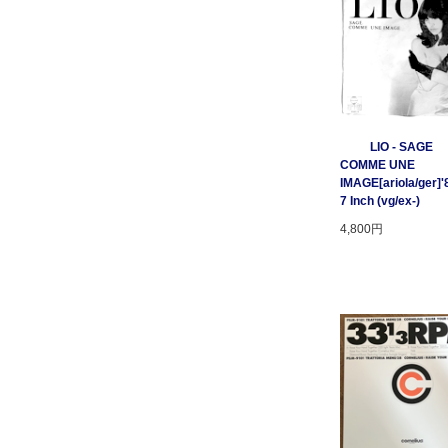
LIO - SAGE
COMME UNE
IMAGE[ariola/ger]'
7 Inch (vg/ex-)
4,800円