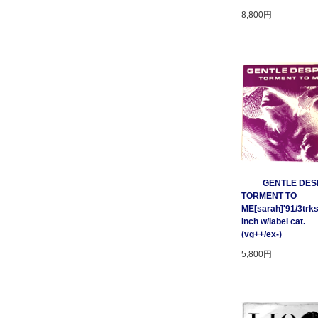
8,800円
GENTLE DESP
TORMENT TO
ME[sarah]'91/3trks
Inch w/label cat.
(vg++/ex-)
5,800円