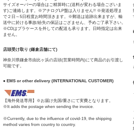
サイズオーバーの場合はご精算時に(送料が変わる場合ございま
す)ご連絡します。※アナログLP盤は入りません!! ※発送処理ま
で２日～5日程度お時間頂きます。※郵送は追跡出来ますが、輸
送中に於ける事故/紛失の保証はござません、予めご了承下さい。
※CDはプラケースを外しての配送も承ります。日時指定は出来
ません。
店頭受け取り (鎌倉店舗にて)
神奈川県鎌倉市由比ヶ浜の店頭(営業時間内)にて商品のお引渡し
可能です。
● EMS or other delivery (INTERNATIONAL CUSTOMER)
【海外発送専用】※お届け先国/重さにて実費となります。
※It adds the postage when sending the invoice.
※Currently, due to the influence of covid-19, the shipping
method varies from country to country.