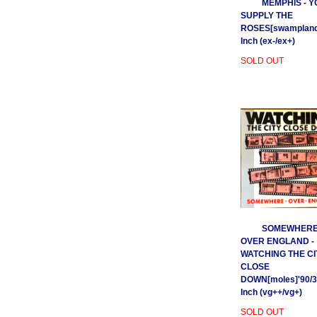
MEMPHIS - Y
SUPPLY THE
ROSES[swamplands
Inch (ex-/ex+)
SOLD OUT
SOMEWHER
OVER ENGLAND -
WATCHING THE CI
CLOSE
DOWN[moles]'90/3
Inch (vg++/vg+)
SOLD OUT