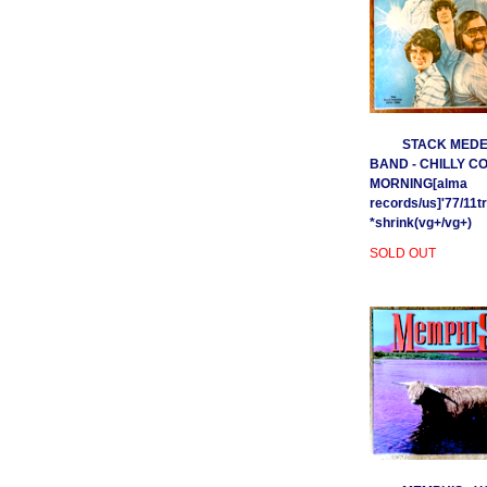
STACK MEDE
BAND - CHILLY C
MORNING[alma
records/us]'77/11t
*shrink(vg+/vg+)
SOLD OUT