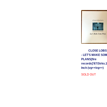
CLOSE LOBS
- LET'S MAKE SO
PLANS[fire
records]'87/3trks.
Inch (vg++/vg++)
SOLD OUT