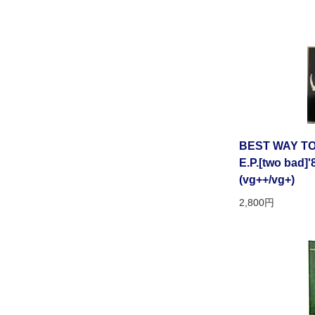
BEST WAY TO
E.P.[two bad]'
(vg++/vg+)
2,800円