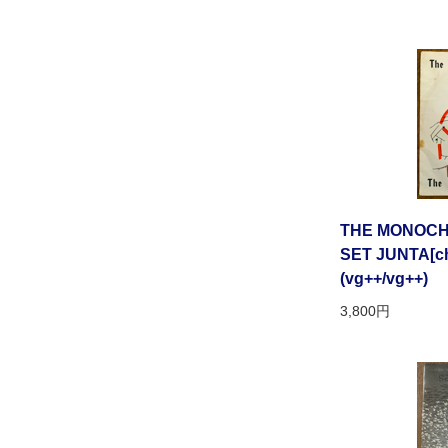
THE MONOCHR
SET JUNTA[che
(vg++/vg++)
3,800円