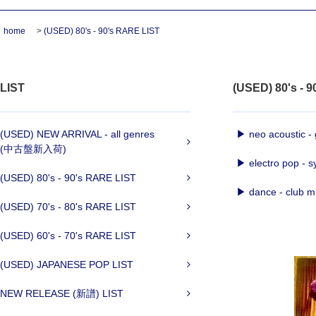
home
>
(USED) 80's - 90's RARE LIST
LIST
(USED) 80's - 
(USED) NEW ARRIVAL - all genres
▶ neo acoustic - g
(中古盤新入荷)
▶ electro pop - sy
(USED) 80's - 90's RARE LIST
▶ dance - club mu
(USED) 70's - 80's RARE LIST
(USED) 60's - 70's RARE LIST
(USED) JAPANESE POP LIST
NEW RELEASE (新譜) LIST