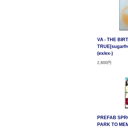
VA - THE BIR
TRUE[sugarfro
(ex/ex-)
2,800円
PREFAB SPR
PARK TO ME