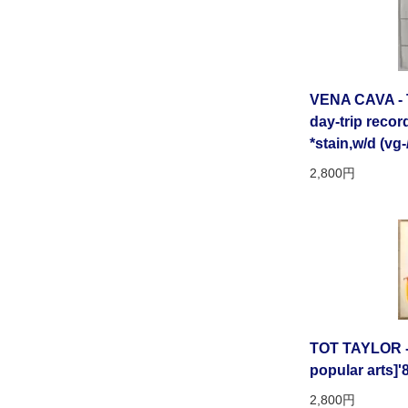
VENA CAVA - 
day-trip recor
*stain,w/d (vg-
2,800円
TOT TAYLOR 
popular arts]'
2,800円