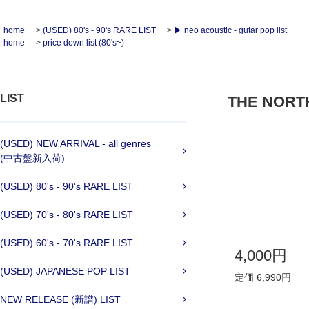
home
>
(USED) 80's - 90's RARE LIST
>
▶ neo acoustic - gutar pop list
home
>
price down list (80's~)
LIST
THE NORTHE
(USED) NEW ARRIVAL - all genres
(中古盤新入荷)
(USED) 80's - 90's RARE LIST
(USED) 70's - 80's RARE LIST
(USED) 60's - 70's RARE LIST
4,000円
(USED) JAPANESE POP LIST
定価 6,990円
NEW RELEASE (新譜) LIST