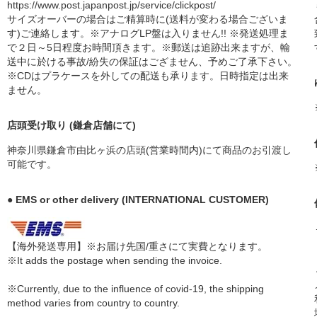
https://www.post.japanpost.jp/service/clickpost/
サイズオーバーの場合はご精算時に(送料が変わる場合ございま
す)ご連絡します。※アナログLP盤は入りません!! ※発送処理ま
で２日～5日程度お時間頂きます。※郵送は追跡出来ますが、輸
送中に於ける事故/紛失の保証はござません、予めご了承下さい。
※CDはプラケースを外しての配送も承ります。日時指定は出来
ません。
店頭受け取り (鎌倉店舗にて)
神奈川県鎌倉市由比ヶ浜の店頭(営業時間内)にて商品のお引渡し
可能です。
● EMS or other delivery (INTERNATIONAL CUSTOMER)
【海外発送専用】※お届け先国/重さにて実費となります。
※It adds the postage when sending the invoice.
※Currently, due to the influence of covid-19, the shipping
method varies from country to country.