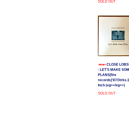
SOLD OUT
CLOSE LOBS
- LET'S MAKE SO
PLANS[fire
records]'87/3trks.
Inch (vg++/vg++)
SOLD OUT