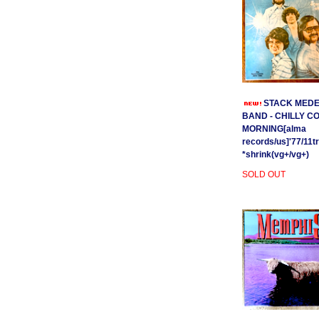
STACK MEDE
BAND - CHILLY C
MORNING[alma
records/us]'77/11t
*shrink(vg+/vg+)
SOLD OUT