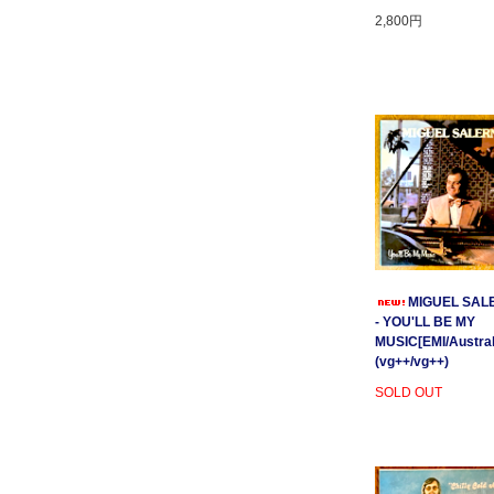
2,800円
MIGUEL SAL
- YOU'LL BE MY
MUSIC[EMI/Australi
(vg++/vg++)
SOLD OUT