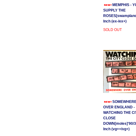
MEMPHIS - Y
SUPPLY THE
ROSES[swamplands
Inch (ex-/ex+)
SOLD OUT
SOMEWHER
OVER ENGLAND -
WATCHING THE CI
CLOSE
DOWN[moles]'90/3
Inch (vg++/vg+)