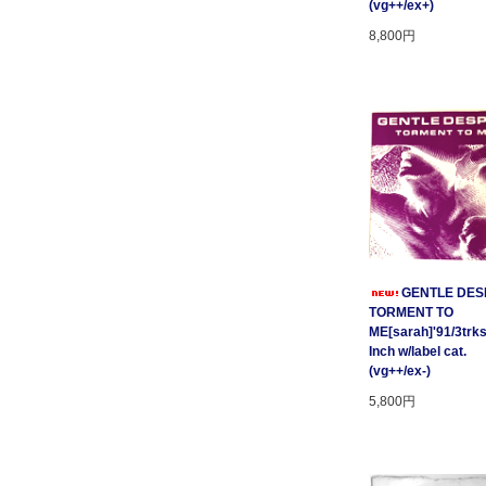
(vg++/ex+)
8,800円
GENTLE DESP
TORMENT TO
ME[sarah]'91/3trks
Inch w/label cat.
(vg++/ex-)
5,800円