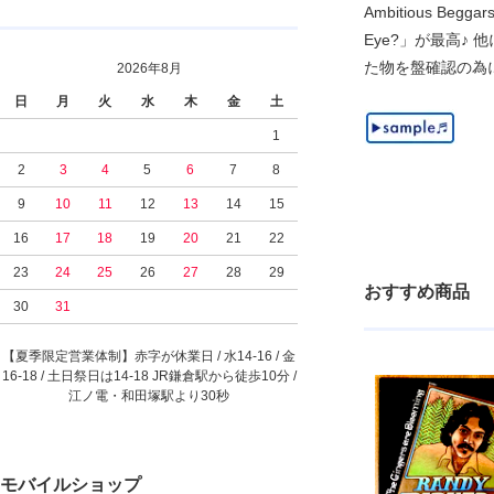
Ambitious Beg
Eye?」が最高♪ 他
た物を盤確認の為
2026年8月
日
月
火
水
木
金
土
1
2
3
4
5
6
7
8
9
10
11
12
13
14
15
16
17
18
19
20
21
22
23
24
25
26
27
28
29
おすすめ商品
30
31
【夏季限定営業体制】赤字が休業日 / 水14-16 / 金
16-18 / 土日祭日は14-18 JR鎌倉駅から徒歩10分 /
江ノ電・和田塚駅より30秒
モバイルショップ