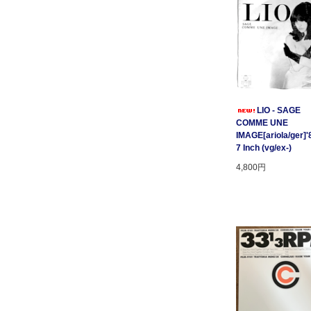
LIO - SAGE
COMME UNE
IMAGE[ariola/ger]'
7 Inch (vg/ex-)
4,800円