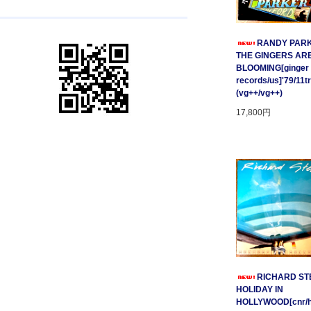
RANDY PARK
THE GINGERS AR
BLOOMING[ginger
records/us]'79/11t
(vg++/vg++)
17,800円
RICHARD STE
HOLIDAY IN
HOLLYWOOD[cnr/ho