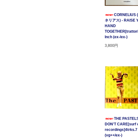
CORNELIUS
ネリアス) - RAISE 
HAND
TOGETHER[trattori
Inch (ex-/ex-)
3,800円
THE PASTELS 
DON'T CARE[surf c
recordings]4trks.7
(vg++/ex-)