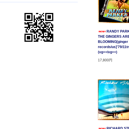
RANDY PARK
THE GINGERS AR
BLOOMING[ginger
records/us]'79/11t
(vg++/vg++)
17,800円
RICHARD STE