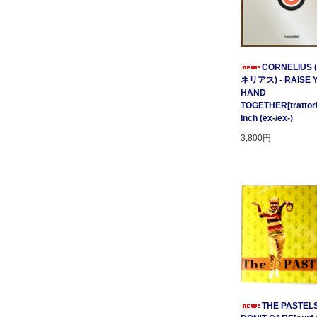
CORNELIUS
ネリアス) - RAISE 
HAND
TOGETHER[trattori
Inch (ex-/ex-)
3,800円
THE PASTELS 