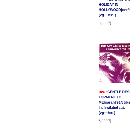
HOLIDAY IN
HOLLYWOOD[cnr/ho
(vg++/ex+)
8,800円
GENTLE DESP
TORMENT TO
ME[sarah]'91/3trks
Inch w/label cat.
(vg++/ex-)
5,800円