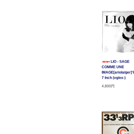
LIO - SAGE
COMME UNE
IMAGE[ariola/ger]'
7 Inch (vg/ex-)
4,800円