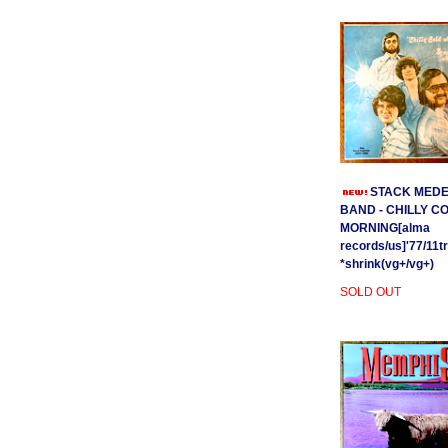
STACK MEDE
BAND - CHILLY C
MORNING[alma
records/us]'77/11t
*shrink(vg+/vg+)
SOLD OUT