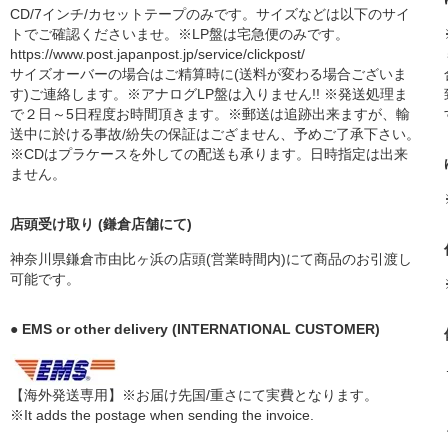
CD/7インチ/カセットテープのみです。サイズなどは以下のサイ
トでご確認くださいませ。※LP盤は宅急便のみです。
https://www.post.japanpost.jp/service/clickpost/
サイズオーバーの場合はご精算時に(送料が変わる場合ございま
す)ご連絡します。※アナログLP盤は入りません!! ※発送処理ま
で２日～5日程度お時間頂きます。※郵送は追跡出来ますが、輸
送中に於ける事故/紛失の保証はござません、予めご了承下さい。
※CDはプラケースを外しての配送も承ります。日時指定は出来
ません。
店頭受け取り (鎌倉店舗にて)
神奈川県鎌倉市由比ヶ浜の店頭(営業時間内)にて商品のお引渡し
可能です。
● EMS or other delivery (INTERNATIONAL CUSTOMER)
【海外発送専用】※お届け先国/重さにて実費となります。
※It adds the postage when sending the invoice.