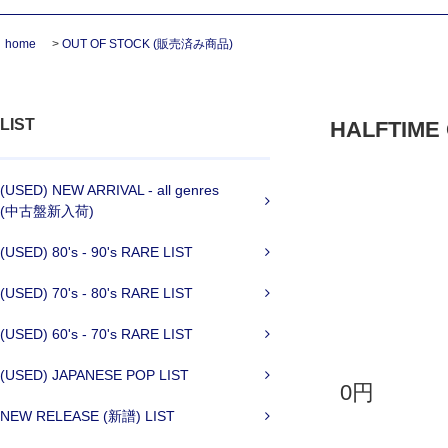
home
>
OUT OF STOCK (販売済み商品)
LIST
HALFTIME O
(USED) NEW ARRIVAL - all genres
(中古盤新入荷)
(USED) 80's - 90's RARE LIST
(USED) 70's - 80's RARE LIST
(USED) 60's - 70's RARE LIST
(USED) JAPANESE POP LIST
0円
NEW RELEASE (新譜) LIST