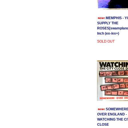
MEMPHIS - Y
SUPPLY THE
ROSES[swamplands
Inch (ex-/ex+)
SOLD OUT
SOMEWHER
OVER ENGLAND -
WATCHING THE CI
CLOSE