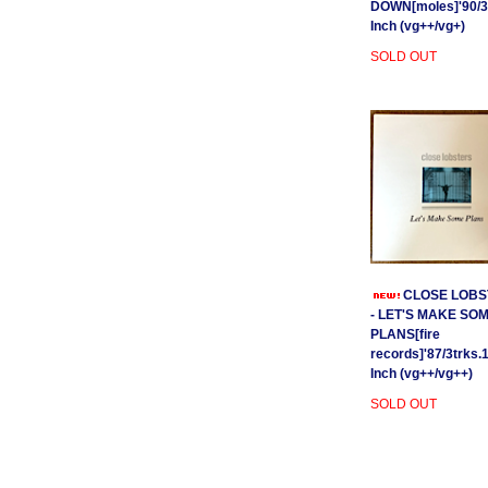
DOWN[moles]'90/3
Inch (vg++/vg+)
SOLD OUT
CLOSE LOBS
- LET'S MAKE SO
PLANS[fire
records]'87/3trks.
Inch (vg++/vg++)
SOLD OUT