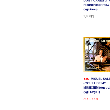
DON'T CARE[surf c
recordings]4trks.7
(vg++/ex-)
2,800円
MIGUEL SAL
- YOU'LL BE MY
MUSIC[EMI/Australi
(vg++/vg++)
SOLD OUT