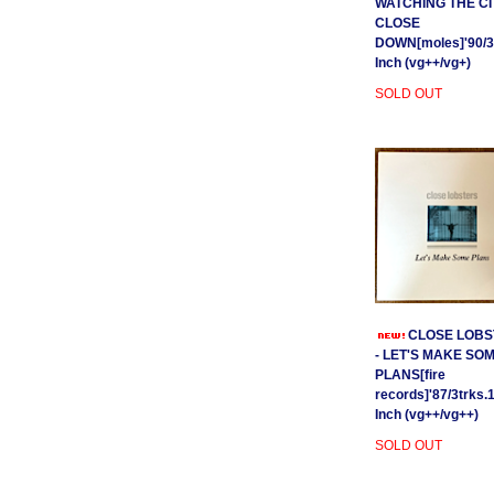
WATCHING THE CI
CLOSE
DOWN[moles]'90/3
Inch (vg++/vg+)
SOLD OUT
CLOSE LOBS
- LET'S MAKE SO
PLANS[fire
records]'87/3trks.
Inch (vg++/vg++)
SOLD OUT