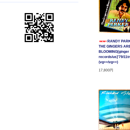
RANDY PARK
THE GINGERS AR
BLOOMING[ginger
records/us]'79/11t
(vg++/vg++)
17,800円