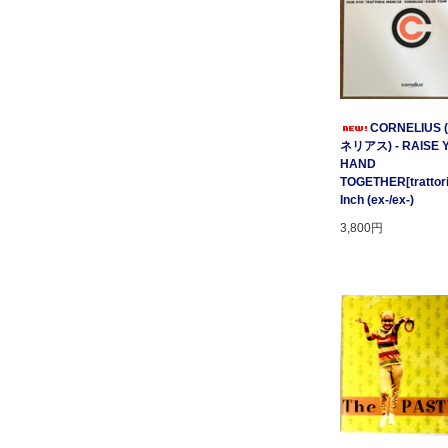
CORNELIUS
ネリアス) - RAISE 
HAND
TOGETHER[trattori
Inch (ex-/ex-)
3,800円