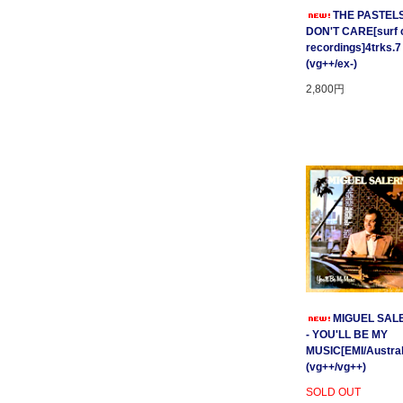
THE PASTELS 
DON'T CARE[surf c
recordings]4trks.7
(vg++/ex-)
2,800円
MIGUEL SAL
- YOU'LL BE MY
MUSIC[EMI/Australi
(vg++/vg++)
SOLD OUT