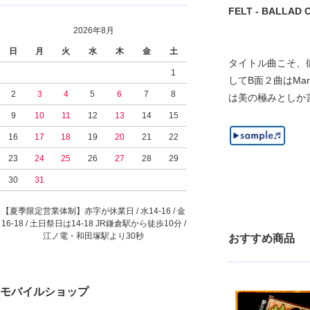
FELT - BALLAD OF
2026年8月
日
月
火
水
木
金
土
タイトル曲こそ、彼ら
1
してB面２曲はMar
2
3
4
5
6
7
8
は美の極みとしか
9
10
11
12
13
14
15
16
17
18
19
20
21
22
23
24
25
26
27
28
29
30
31
【夏季限定営業体制】赤字が休業日 / 水14-16 / 金
16-18 / 土日祭日は14-18 JR鎌倉駅から徒歩10分 /
江ノ電・和田塚駅より30秒
おすすめ商品
モバイルショップ