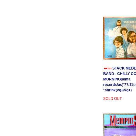
STACK MEDE
BAND - CHILLY C
MORNING[alma
records/us]'77/11t
*shrink(vg+/vg+)
SOLD OUT