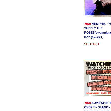
MEMPHIS - Y
SUPPLY THE
ROSES[swamplands
Inch (ex-/ex+)
SOLD OUT
SOMEWHER
OVER ENGLAND -