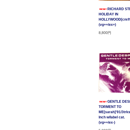
RICHARD STE
HOLIDAY IN
HOLLYWOOD[cnr/ho
(vg++/ex+)
8,800円
GENTLE DESP
TORMENT TO
ME[sarah]'91/3trks
Inch w/label cat.
(vg++/ex-)