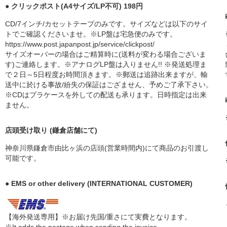
● クリックポスト(A4サイズ/LP不可) 198円
CD/7インチ/カセットテープのみです。サイズなどは以下のサイ
トでご確認くださいませ。※LP盤は宅急便のみです。
https://www.post.japanpost.jp/service/clickpost/
サイズオーバーの場合はご精算時に(送料が変わる場合ございま
す)ご連絡します。※アナログLP盤は入りません!! ※発送処理ま
で２日～5日程度お時間頂きます。※郵送は追跡出来ますが、輸
送中に於ける事故/紛失の保証はござません、予めご了承下さい。
※CDはプラケースを外しての配送も承ります。日時指定は出来
ません。
店頭受け取り (鎌倉店舗にて)
神奈川県鎌倉市由比ヶ浜の店頭(営業時間内)にて商品のお引渡し
可能です。
● EMS or other delivery (INTERNATIONAL CUSTOMER)
【海外発送専用】※お届け先国/重さにて実費となります。