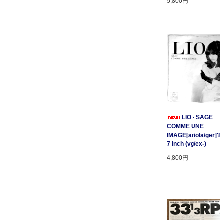
5,800円
LIO - SAGE
COMME UNE
IMAGE[ariola/ger]'
7 Inch (vg/ex-)
4,800円