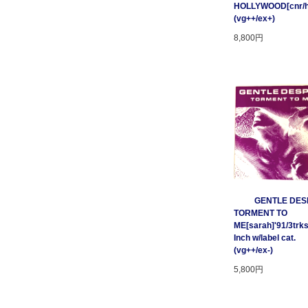
HOLLYWOOD[cnr/ho
(vg++/ex+)
8,800円
GENTLE DESP
TORMENT TO
ME[sarah]'91/3trks
Inch w/label cat.
(vg++/ex-)
5,800円