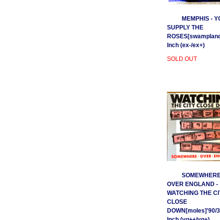
MEMPHIS - Y
SUPPLY THE
ROSES[swamplands
Inch (ex-/ex+)
SOLD OUT
SOMEWHER
OVER ENGLAND -
WATCHING THE CI
CLOSE
DOWN[moles]'90/3
Inch (vg++/vg+)