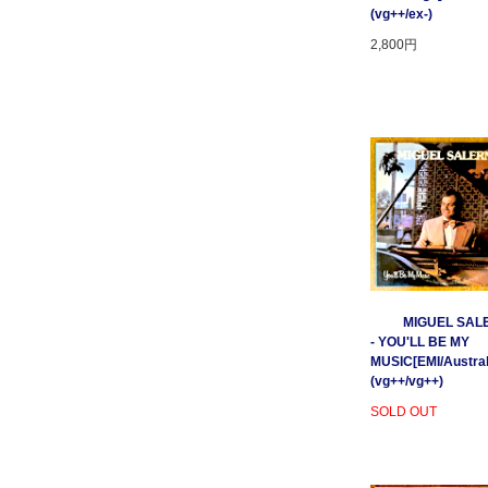
(vg++/ex-)
2,800円
MIGUEL SAL
- YOU'LL BE MY
MUSIC[EMI/Australi
(vg++/vg++)
SOLD OUT