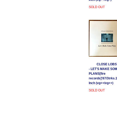
SOLD OUT
CLOSE LOBS
- LET'S MAKE SO
PLANS[fire
records]'87/3trks.
Inch (vg++/vg++)
SOLD OUT