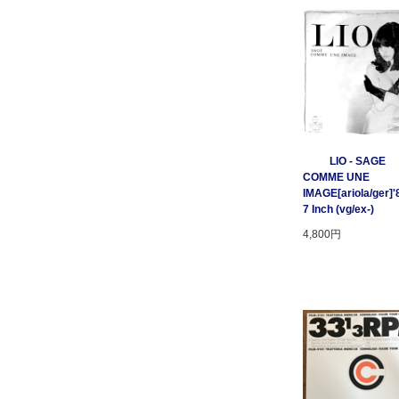
LIO - SAGE
COMME UNE
IMAGE[ariola/ger]'
7 Inch (vg/ex-)
4,800円