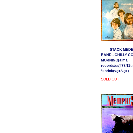
STACK MEDE
BAND - CHILLY C
MORNING[alma
records/us]'77/11t
*shrink(vg+/vg+)
SOLD OUT