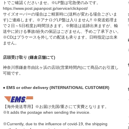
トでご確認くださいませ。※LP盤は宅急便のみです。
https://www.post.japanpost.jp/service/clickpost/
サイズオーバーの場合はご精算時に(送料が変わる場合ございま
す)ご連絡します。※アナログLP盤は入りません!! ※発送処理ま
で２日～5日程度お時間頂きます。※郵送は追跡出来ますが、輸
送中に於ける事故/紛失の保証はござません、予めご了承下さい。
※CDはプラケースを外しての配送も承ります。日時指定は出来
ません。
店頭受け取り (鎌倉店舗にて)
神奈川県鎌倉市由比ヶ浜の店頭(営業時間内)にて商品のお引渡し
可能です。
● EMS or other delivery (INTERNATIONAL CUSTOMER)
【海外発送専用】※お届け先国/重さにて実費となります。
※It adds the postage when sending the invoice.
※Currently, due to the influence of covid-19, the shipping