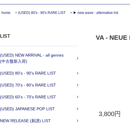
home
>
(USED) 80's - 90's RARE LIST
>
▶ new wave - alternative list
LIST
VA - NEUE 
(USED) NEW ARRIVAL - all genres
(中古盤新入荷)
(USED) 80's - 90's RARE LIST
(USED) 70's - 80's RARE LIST
(USED) 60's - 70's RARE LIST
(USED) JAPANESE POP LIST
3,800円
NEW RELEASE (新譜) LIST