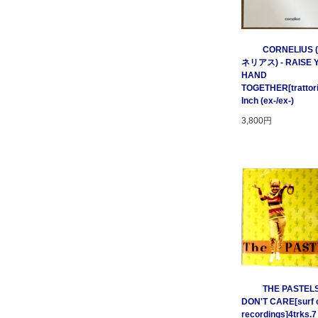
CORNELIUS
ネリアス) - RAISE 
HAND
TOGETHER[trattori
Inch (ex-/ex-)
3,800円
THE PASTELS 
DON'T CARE[surf c
recordings]4trks.7