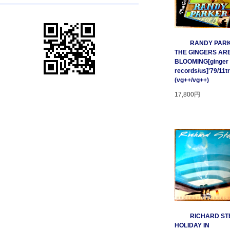
RANDY PARK
THE GINGERS AR
BLOOMING[ginger
records/us]'79/11t
(vg++/vg++)
17,800円
RICHARD STE
HOLIDAY IN