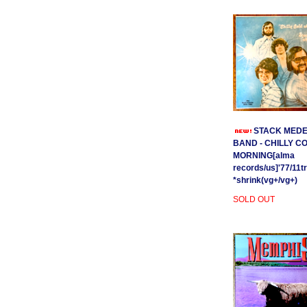
STACK MEDE
BAND - CHILLY C
MORNING[alma
records/us]'77/11t
*shrink(vg+/vg+)
SOLD OUT