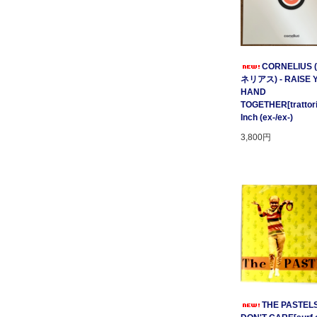
CORNELIUS
ネリアス) - RAISE 
HAND
TOGETHER[trattori
Inch (ex-/ex-)
3,800円
THE PASTELS 