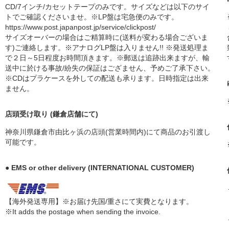
CD/7インチ/カセットテープのみです。サイズなどは以下のサイ
トでご確認くださいませ。※LP盤は宅急便のみです。
https://www.post.japanpost.jp/service/clickpost/
サイズオーバーの場合はご精算時に(送料が変わる場合ございま
す)ご連絡します。※アナログLP盤は入りません!! ※発送処理ま
で２日～5日程度お時間頂きます。※郵送は追跡出来ますが、輸
送中に於ける事故/紛失の保証はござません、予めご了承下さい。
※CDはプラケースを外しての配送も承ります。日時指定は出来
ません。
店頭受け取り (鎌倉店舗にて)
神奈川県鎌倉市由比ヶ浜の店頭(営業時間内)にて商品のお引渡し
可能です。
● EMS or other delivery (INTERNATIONAL CUSTOMER)
【海外発送専用】※お届け先国/重さにて実費となります。
※It adds the postage when sending the invoice.