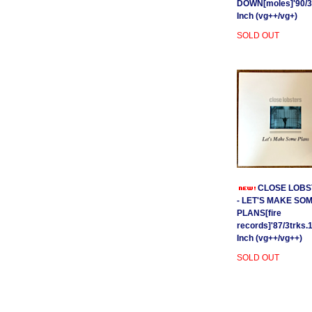
DOWN[moles]'90/3
Inch (vg++/vg+)
SOLD OUT
CLOSE LOBS
- LET'S MAKE SO
PLANS[fire
records]'87/3trks.
Inch (vg++/vg++)
SOLD OUT