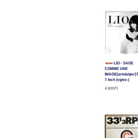
LIO - SAGE
COMME UNE
IMAGE[ariola/ger]'
7 Inch (vg/ex-)
4,800円