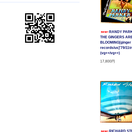
RANDY PARK
THE GINGERS AR
BLOOMING[ginger
records/us]'79/11t
(vg++/vg++)
17,800円
RICHARD STE