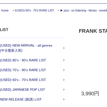
home
>
(USED) 60's - 70's RARE LIST
>
▶ jazz - ez listening - library - novel
LIST
FRANK STAF
(USED) NEW ARRIVAL - all genres
(中古盤新入荷)
(USED) 80's - 90's RARE LIST
(USED) 70's - 80's RARE LIST
(USED) 60's - 70's RARE LIST
(USED) JAPANESE POP LIST
3,990円
NEW RELEASE (新譜) LIST