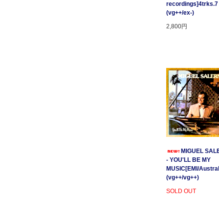
recordings]4trks.7
(vg++/ex-)
2,800円
MIGUEL SAL
- YOU'LL BE MY
MUSIC[EMI/Australi
(vg++/vg++)
SOLD OUT