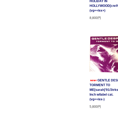
HOLIDAY IN
HOLLYWOOD[cnr/ho
(vg++/ex+)
8,800円
GENTLE DESP
TORMENT TO
ME[sarah]'91/3trks
Inch w/label cat.
(vg++/ex-)
5,800円