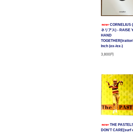
CORNELIUS
ネリアス) - RAISE 
HAND
TOGETHER[trattori
Inch (ex-/ex-)
3,800円
THE PASTELS 
DON'T CARE[surf c