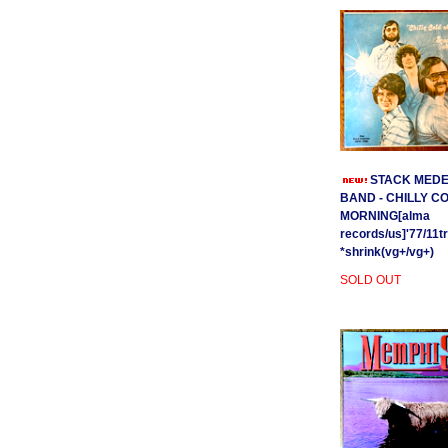
STACK MEDE
BAND - CHILLY C
MORNING[alma
records/us]'77/11t
*shrink(vg+/vg+)
SOLD OUT