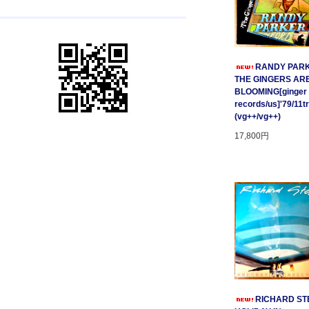
RANDY PARK
THE GINGERS AR
BLOOMING[ginger
records/us]'79/11t
(vg++/vg++)
17,800円
RICHARD STE