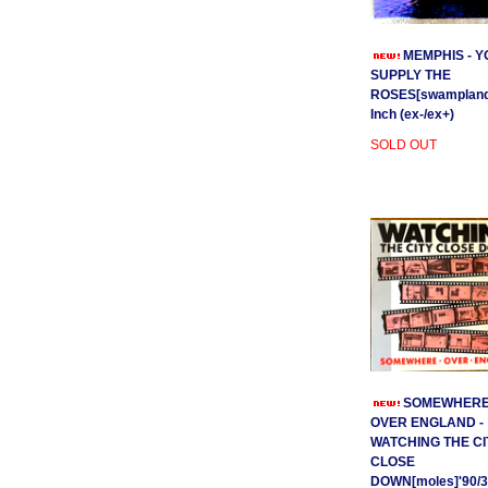
MEMPHIS - Y
SUPPLY THE
ROSES[swamplands
Inch (ex-/ex+)
SOLD OUT
SOMEWHER
OVER ENGLAND -
WATCHING THE CI
CLOSE
DOWN[moles]'90/3