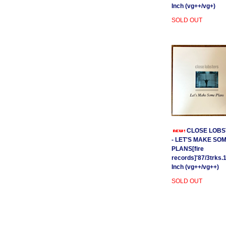
Inch (vg++/vg+)
SOLD OUT
CLOSE LOBS
- LET'S MAKE SO
PLANS[fire
records]'87/3trks.
Inch (vg++/vg++)
SOLD OUT