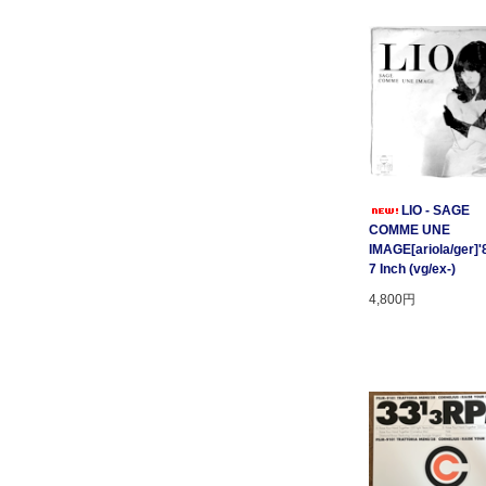
LIO - SAGE
COMME UNE
IMAGE[ariola/ger]'
7 Inch (vg/ex-)
4,800円