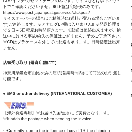
CD/7インチ/カセットテープのみです。サイズなどは以下のサイ
トでご確認くださいませ。※LP盤は宅急便のみです。
https://www.post.japanpost.jp/service/clickpost/
サイズオーバーの場合はご精算時に(送料が変わる場合ございま
す)ご連絡します。※アナログLP盤は入りません!! ※発送処理ま
で２日～5日程度お時間頂きます。※郵送は追跡出来ますが、輸
送中に於ける事故/紛失の保証はござません、予めご了承下さい。
※CDはプラケースを外しての配送も承ります。日時指定は出来
ません。
店頭受け取り (鎌倉店舗にて)
神奈川県鎌倉市由比ヶ浜の店頭(営業時間内)にて商品のお引渡し
可能です。
● EMS or other delivery (INTERNATIONAL CUSTOMER)
【海外発送専用】※お届け先国/重さにて実費となります。
※It adds the postage when sending the invoice.
※Currently, due to the influence of covid-19, the shipping