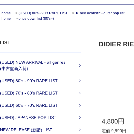
home
>
(USED) 80's - 90's RARE LIST
>
▶ neo acoustic - gutar pop list
home
>
price down list (80's~)
LIST
DIDIER RIE
(USED) NEW ARRIVAL - all genres
(中古盤新入荷)
(USED) 80's - 90's RARE LIST
(USED) 70's - 80's RARE LIST
(USED) 60's - 70's RARE LIST
(USED) JAPANESE POP LIST
4,800円
NEW RELEASE (新譜) LIST
定価 9,990円