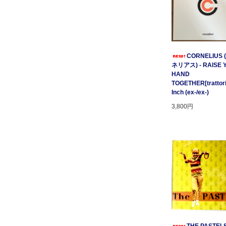
CORNELIUS
ネリアス) - RAISE 
HAND
TOGETHER[trattori
Inch (ex-/ex-)
3,800円