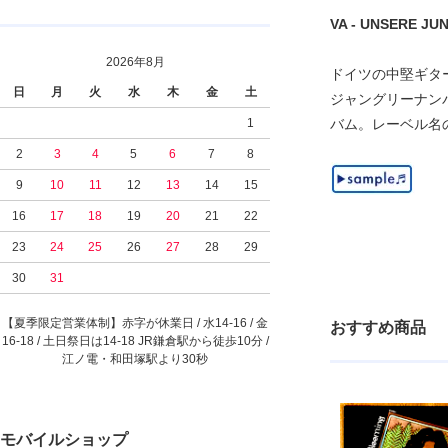
VA - UNSERE JUNG
2026年8月
ドイツの中堅ギター・バ
日
月
火
水
木
金
土
ジャングリーナンバーL
1
バム。レーベル名
2
3
4
5
6
7
8
9
10
11
12
13
14
15
16
17
18
19
20
21
22
23
24
25
26
27
28
29
30
31
【夏季限定営業体制】赤字が休業日 / 水14-16 / 金
おすすめ商品
16-18 / 土日祭日は14-18 JR鎌倉駅から徒歩10分 /
江ノ電・和田塚駅より30秒
モバイルショップ