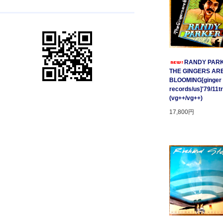
RANDY PARK
THE GINGERS AR
BLOOMING[ginger
records/us]'79/11t
(vg++/vg++)
17,800円