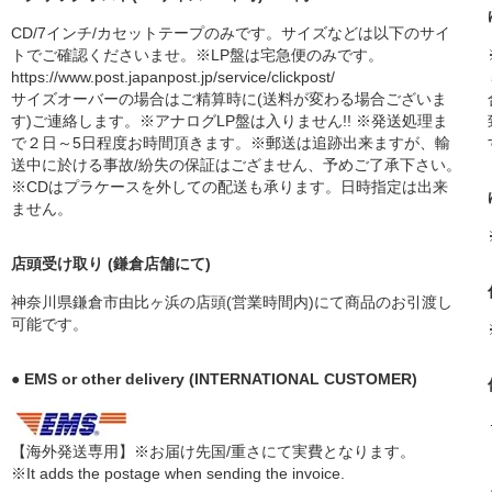
CD/7インチ/カセットテープのみです。サイズなどは以下のサイ
トでご確認くださいませ。※LP盤は宅急便のみです。
https://www.post.japanpost.jp/service/clickpost/
サイズオーバーの場合はご精算時に(送料が変わる場合ございま
す)ご連絡します。※アナログLP盤は入りません!! ※発送処理ま
で２日～5日程度お時間頂きます。※郵送は追跡出来ますが、輸
送中に於ける事故/紛失の保証はござません、予めご了承下さい。
※CDはプラケースを外しての配送も承ります。日時指定は出来
ません。
店頭受け取り (鎌倉店舗にて)
神奈川県鎌倉市由比ヶ浜の店頭(営業時間内)にて商品のお引渡し
可能です。
● EMS or other delivery (INTERNATIONAL CUSTOMER)
【海外発送専用】※お届け先国/重さにて実費となります。
※It adds the postage when sending the invoice.