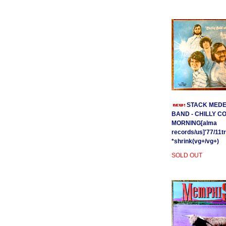
STACK MEDE
BAND - CHILLY C
MORNING[alma
records/us]'77/11t
*shrink(vg+/vg+)
SOLD OUT