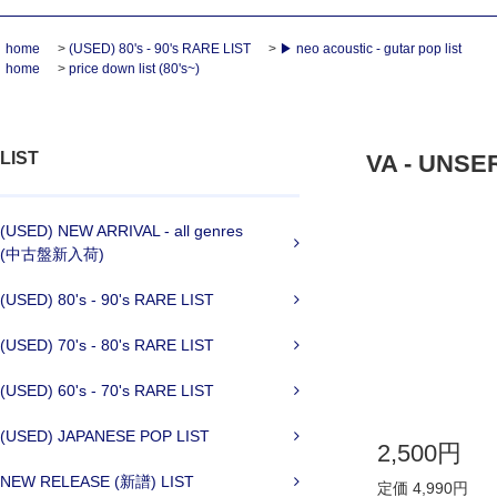
home
>
(USED) 80's - 90's RARE LIST
>
▶ neo acoustic - gutar pop list
home
>
price down list (80's~)
LIST
VA - UNSER
(USED) NEW ARRIVAL - all genres
(中古盤新入荷)
(USED) 80's - 90's RARE LIST
(USED) 70's - 80's RARE LIST
(USED) 60's - 70's RARE LIST
(USED) JAPANESE POP LIST
2,500円
NEW RELEASE (新譜) LIST
定価 4,990円