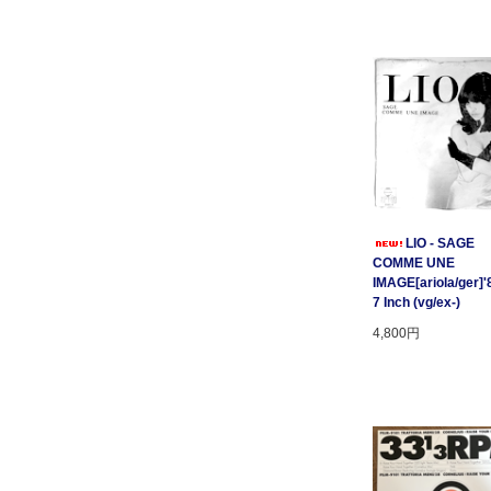
LIO - SAGE
COMME UNE
IMAGE[ariola/ger]'
7 Inch (vg/ex-)
4,800円