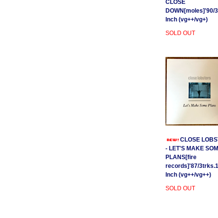
CLOSE
DOWN[moles]'90/3
Inch (vg++/vg+)
SOLD OUT
CLOSE LOBS
- LET'S MAKE SO
PLANS[fire
records]'87/3trks.
Inch (vg++/vg++)
SOLD OUT