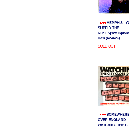
MEMPHIS - Y
SUPPLY THE
ROSES[swamplands
Inch (ex-/ex+)
SOLD OUT
SOMEWHER
OVER ENGLAND -
WATCHING THE CI