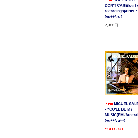
THE PASTELS 
DON'T CARE[surf c
recordings]4trks.7
(vg++/ex-)
2,800円
MIGUEL SAL
- YOU'LL BE MY
MUSIC[EMI/Australi
(vg++/vg++)
SOLD OUT