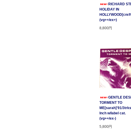
RICHARD STE
HOLIDAY IN
HOLLYWOOD[cnr/ho
(vg++/ex+)
8,800円
GENTLE DESP
TORMENT TO
ME[sarah]'91/3trks
Inch w/label cat.
(vg++/ex-)
5,800円