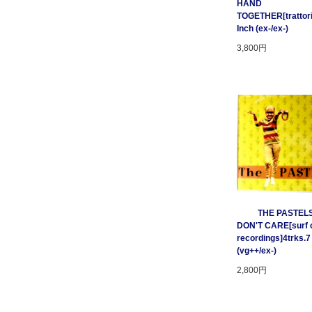
HAND
TOGETHER[trattori
Inch (ex-/ex-)
3,800円
THE PASTELS 
DON'T CARE[surf c
recordings]4trks.7
(vg++/ex-)
2,800円