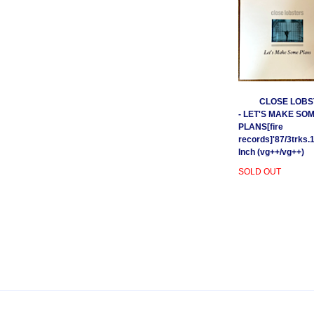
CLOSE LOBS
- LET'S MAKE SO
PLANS[fire
records]'87/3trks.
Inch (vg++/vg++)
SOLD OUT