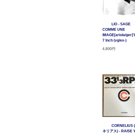
LIO - SAGE
COMME UNE
IMAGE[ariola/ger]'
7 Inch (vg/ex-)
4,800円
CORNELIUS
ネリアス) - RAISE 