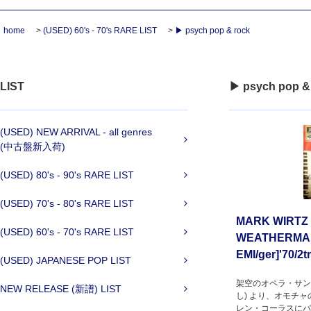
home
>
(USED) 60's - 70's RARE LIST
>
▶ psych pop & rock
LIST
▶ psych pop &
(USED) NEW ARRIVAL - all genres
(中古盤新入荷)
(USED) 80's - 90's RARE LIST
(USED) 70's - 80's RARE LIST
MARK WIRTZ 
(USED) 60's - 70's RARE LIST
WEATHERMA
EMI/ger]'70/2t
(USED) JAPANESE POP LIST
架空のオペラ・サン
NEW RELEASE (新譜) LIST
し) より、オモチ
レン・コーラスにバ