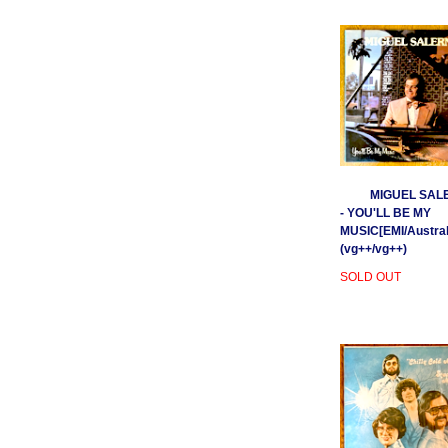
MIGUEL SAL
- YOU'LL BE MY
MUSIC[EMI/Australi
(vg++/vg++)
SOLD OUT