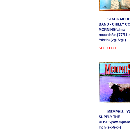
STACK MEDE
BAND - CHILLY C
MORNING[alma
records/us]'77/11t
*shrink(vg+/vg+)
SOLD OUT
MEMPHIS - Y
SUPPLY THE
ROSES[swamplands
Inch (ex-/ex+)