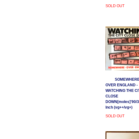
SOLD OUT
SOMEWHER
OVER ENGLAND -
WATCHING THE CI
CLOSE
DOWN[moles]'90/3
Inch (vg++/vg+)
SOLD OUT