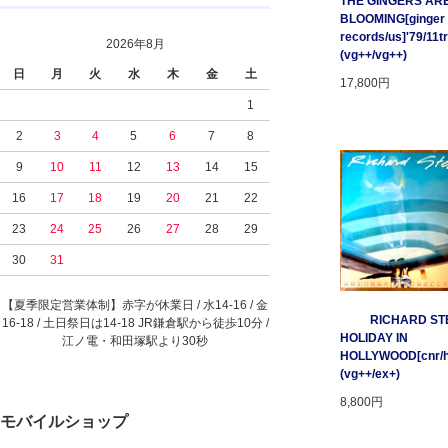
THE GINGERS AR
BLOOMING[ginger
records/us]'79/11t
2026年8月
(vg++/vg++)
日
月
火
水
木
金
土
17,800円
1
2
3
4
5
6
7
8
9
10
11
12
13
14
15
16
17
18
19
20
21
22
23
24
25
26
27
28
29
30
31
【夏季限定営業体制】赤字が休業日 / 水14-16 / 金
RICHARD STE
16-18 / 土日祭日は14-18 JR鎌倉駅から徒歩10分 /
HOLIDAY IN
江ノ電・和田塚駅より30秒
HOLLYWOOD[cnr/ho
(vg++/ex+)
8,800円
モバイルショップ