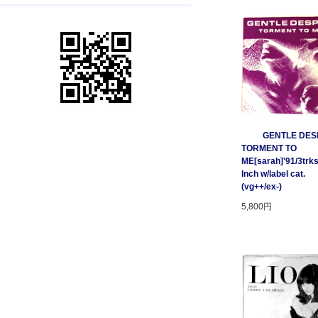
GENTLE DESP
TORMENT TO
ME[sarah]'91/3trks
Inch w/label cat.
(vg++/ex-)
5,800円