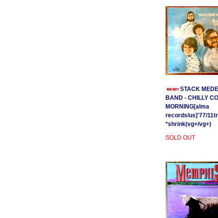
STACK MEDE
BAND - CHILLY C
MORNING[alma
records/us]'77/11t
*shrink(vg+/vg+)
SOLD OUT