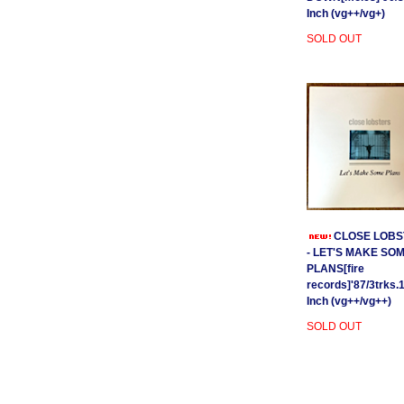
Inch (vg++/vg+)
SOLD OUT
CLOSE LOBS
- LET'S MAKE SO
PLANS[fire
records]'87/3trks.
Inch (vg++/vg++)
SOLD OUT