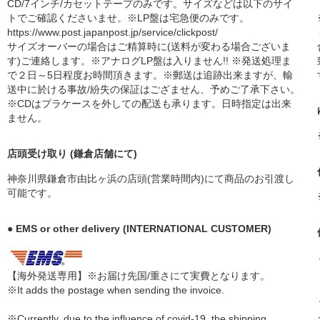
CD/7インチ/カセットテープのみです。サイズなどは以下のサイ
トでご確認くださいませ。※LP盤は宅急便のみです。
https://www.post.japanpost.jp/service/clickpost/
サイズオーバーの場合はご精算時に(送料が変わる場合ございま
す)ご連絡します。※アナログLP盤は入りません!! ※発送処理ま
で２日～5日程度お時間頂きます。※郵送は追跡出来ますが、輸
送中に於ける事故/紛失の保証はござません、予めご了承下さい。
※CDはプラケースを外しての配送も承ります。日時指定は出来
ません。
店頭受け取り (鎌倉店舗にて)
神奈川県鎌倉市由比ヶ浜の店頭(営業時間内)にて商品のお引渡し
可能です。
● EMS or other delivery (INTERNATIONAL CUSTOMER)
【海外発送専用】※お届け先国/重さにて実費となります。
※It adds the postage when sending the invoice.
※Currently, due to the influence of covid-19, the shipping