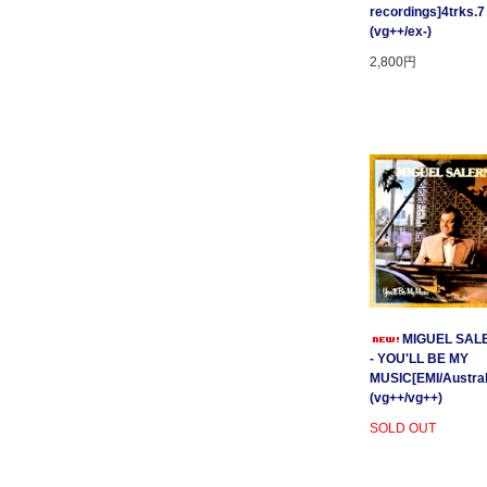
recordings]4trks.7
(vg++/ex-)
2,800円
MIGUEL SAL
- YOU'LL BE MY
MUSIC[EMI/Australi
(vg++/vg++)
SOLD OUT