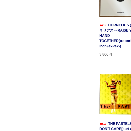
CORNELIUS
ネリアス) - RAISE 
HAND
TOGETHER[trattori
Inch (ex-/ex-)
3,800円
THE PASTELS 
DON'T CARE[surf c