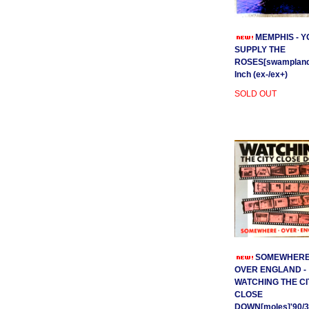
MEMPHIS - Y
SUPPLY THE
ROSES[swamplands
Inch (ex-/ex+)
SOLD OUT
SOMEWHER
OVER ENGLAND -
WATCHING THE CI
CLOSE
DOWN[moles]'90/3