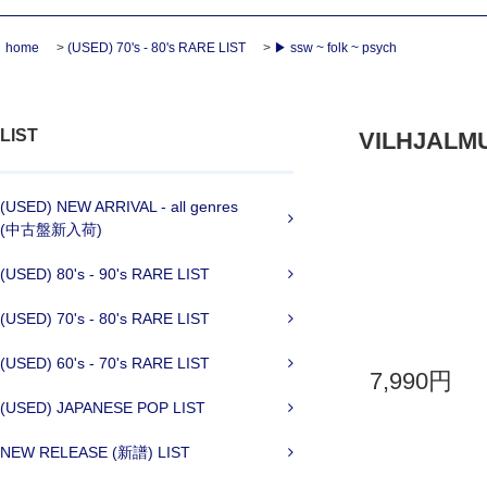
home
>
(USED) 70's - 80's RARE LIST
>
▶ ssw ~ folk ~ psych
LIST
VILHJALMUR
(USED) NEW ARRIVAL - all genres
(中古盤新入荷)
(USED) 80's - 90's RARE LIST
(USED) 70's - 80's RARE LIST
(USED) 60's - 70's RARE LIST
7,990円
(USED) JAPANESE POP LIST
NEW RELEASE (新譜) LIST