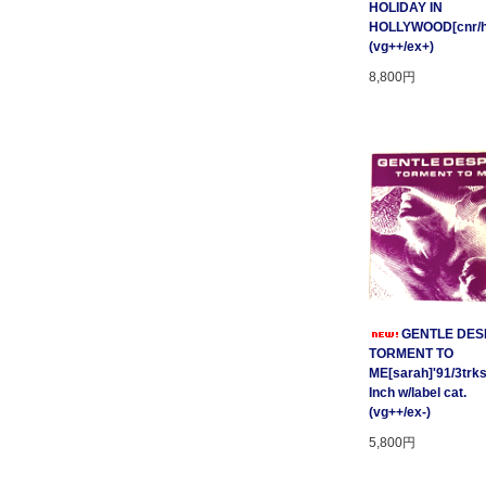
HOLIDAY IN
HOLLYWOOD[cnr/ho
(vg++/ex+)
8,800円
GENTLE DESP
TORMENT TO
ME[sarah]'91/3trks
Inch w/label cat.
(vg++/ex-)
5,800円