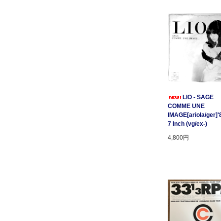
LIO - SAGE
COMME UNE
IMAGE[ariola/ger]'
7 Inch (vg/ex-)
4,800円