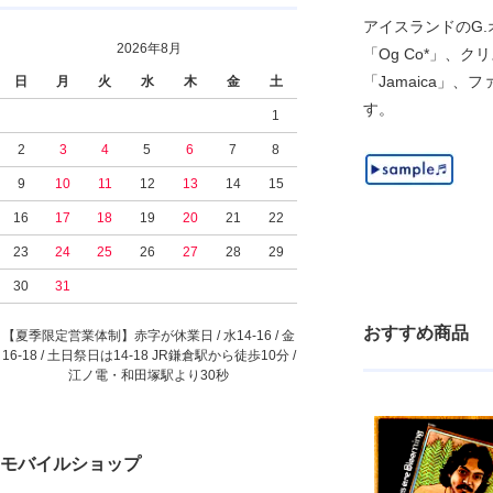
アイスランドのG.
2026年8月
「Og Co*」、クリ
「Jamaica」、
日
月
火
水
木
金
土
す。
1
2
3
4
5
6
7
8
9
10
11
12
13
14
15
16
17
18
19
20
21
22
23
24
25
26
27
28
29
30
31
おすすめ商品
【夏季限定営業体制】赤字が休業日 / 水14-16 / 金
16-18 / 土日祭日は14-18 JR鎌倉駅から徒歩10分 /
江ノ電・和田塚駅より30秒
モバイルショップ