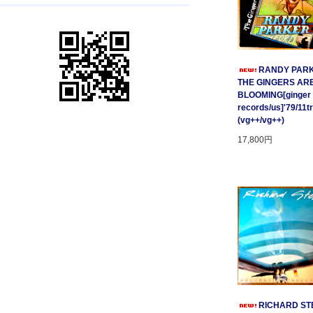
RANDY PARK
THE GINGERS AR
BLOOMING[ginger
records/us]'79/11t
(vg++/vg++)
17,800円
RICHARD STE