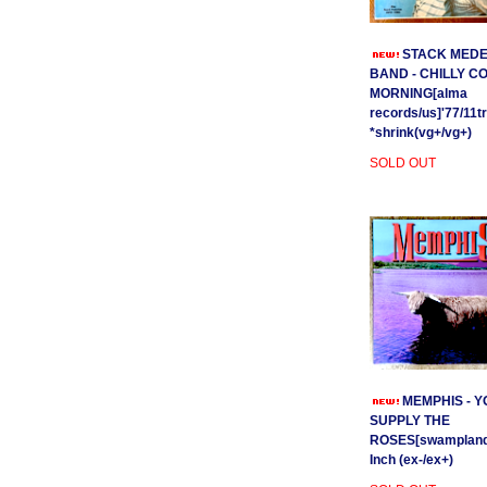
STACK MEDE
BAND - CHILLY C
MORNING[alma
records/us]'77/11t
*shrink(vg+/vg+)
SOLD OUT
MEMPHIS - Y
SUPPLY THE
ROSES[swamplands
Inch (ex-/ex+)