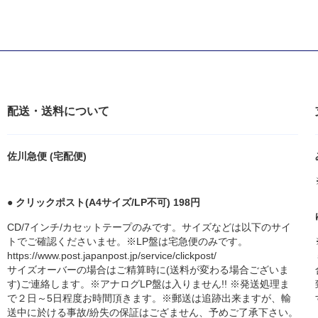
配送・送料について
佐川急便 (宅配便)
● クリックポスト(A4サイズ/LP不可) 198円
CD/7インチ/カセットテープのみです。サイズなどは以下のサイ
トでご確認くださいませ。※LP盤は宅急便のみです。
https://www.post.japanpost.jp/service/clickpost/
サイズオーバーの場合はご精算時に(送料が変わる場合ございま
す)ご連絡します。※アナログLP盤は入りません!! ※発送処理ま
で２日～5日程度お時間頂きます。※郵送は追跡出来ますが、輸
送中に於ける事故/紛失の保証はござません、予めご了承下さい。