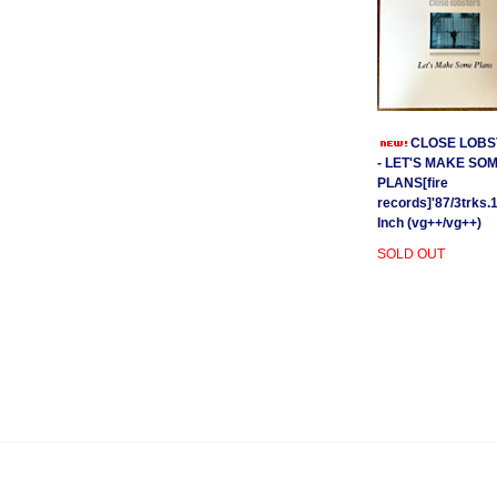
CLOSE LOBS
- LET'S MAKE SO
PLANS[fire
records]'87/3trks.
Inch (vg++/vg++)
SOLD OUT