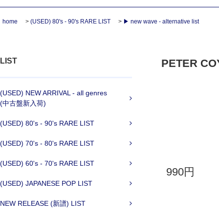
home
>
(USED) 80's - 90's RARE LIST
>
▶ new wave - alternative list
LIST
PETER COYL
(USED) NEW ARRIVAL - all genres
(中古盤新入荷)
(USED) 80's - 90's RARE LIST
(USED) 70's - 80's RARE LIST
(USED) 60's - 70's RARE LIST
990円
(USED) JAPANESE POP LIST
NEW RELEASE (新譜) LIST