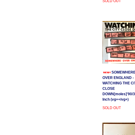
SOLD OUT
SOMEWHER
OVER ENGLAND -
WATCHING THE CI
CLOSE
DOWN[moles]'90/3
Inch (vg++/vg+)
SOLD OUT