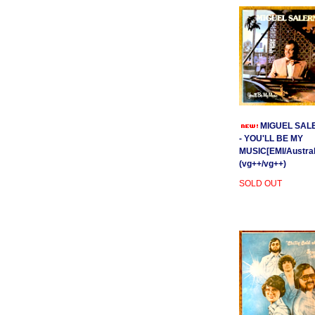
MIGUEL SAL
- YOU'LL BE MY
MUSIC[EMI/Australi
(vg++/vg++)
SOLD OUT