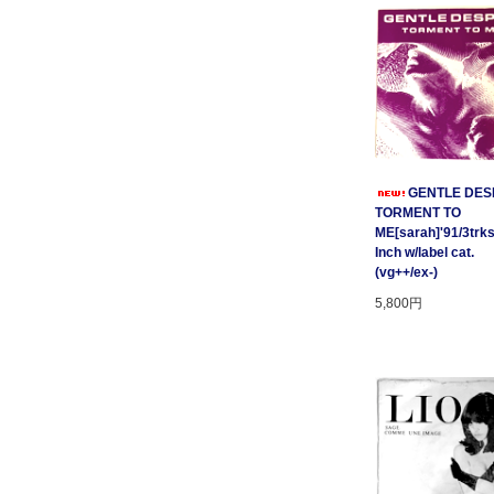
GENTLE DESP
TORMENT TO
ME[sarah]'91/3trks
Inch w/label cat.
(vg++/ex-)
5,800円