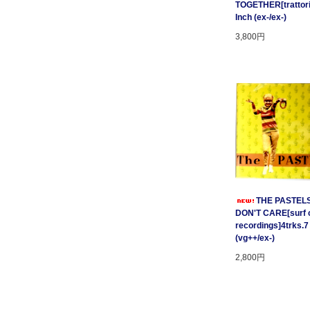
TOGETHER[trattori
Inch (ex-/ex-)
3,800円
THE PASTELS 
DON'T CARE[surf c
recordings]4trks.7
(vg++/ex-)
2,800円