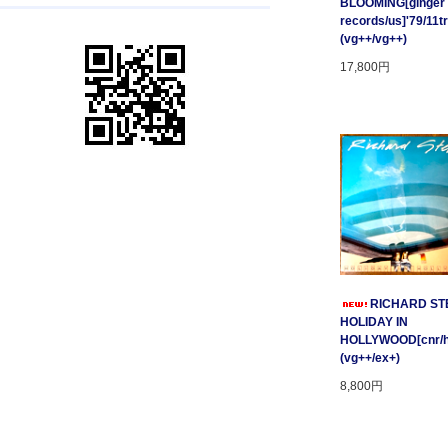
BLOOMING[ginger
records/us]'79/11t
(vg++/vg++)
17,800円
RICHARD STE
HOLIDAY IN
HOLLYWOOD[cnr/ho
(vg++/ex+)
8,800円