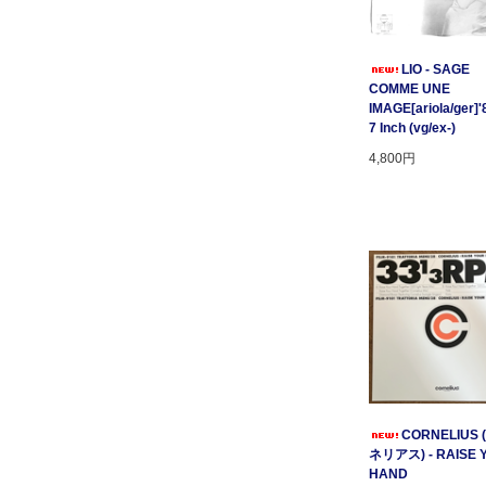
LIO - SAGE
COMME UNE
IMAGE[ariola/ger]'
7 Inch (vg/ex-)
4,800円
CORNELIUS
ネリアス) - RAISE 
HAND