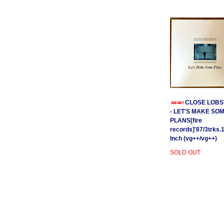
CLOSE LOBS
- LET'S MAKE SO
PLANS[fire
records]'87/3trks.
Inch (vg++/vg++)
SOLD OUT