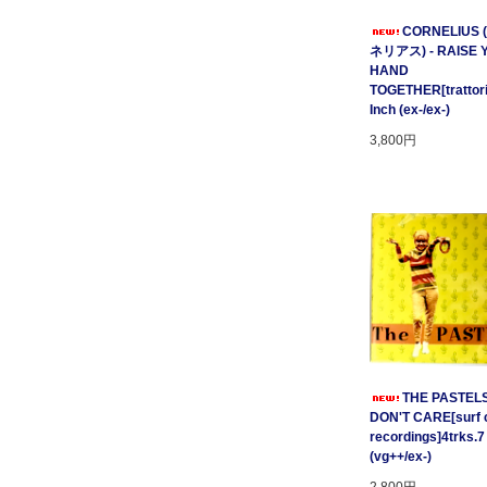
CORNELIUS
ネリアス) - RAISE 
HAND
TOGETHER[trattori
Inch (ex-/ex-)
3,800円
THE PASTELS 
DON'T CARE[surf c
recordings]4trks.7
(vg++/ex-)