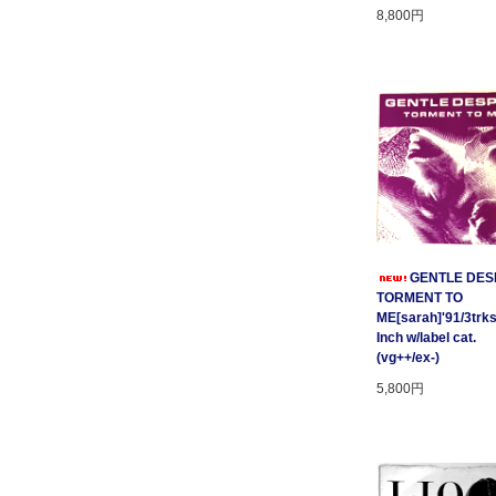
8,800円
GENTLE DESP
TORMENT TO
ME[sarah]'91/3trks
Inch w/label cat.
(vg++/ex-)
5,800円