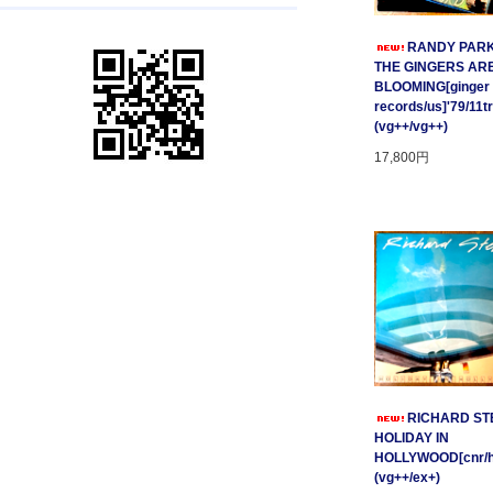
RANDY PARK
THE GINGERS AR
BLOOMING[ginger
records/us]'79/11t
(vg++/vg++)
17,800円
RICHARD STE
HOLIDAY IN
HOLLYWOOD[cnr/ho
(vg++/ex+)