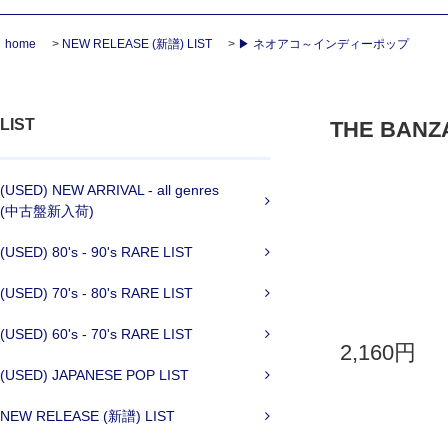
home
>
NEW RELEASE (新譜) LIST
>
▶ ネオアコ～インディーポップ
LIST
THE BANZA
(USED) NEW ARRIVAL - all genres
(中古盤新入荷)
(USED) 80's - 90's RARE LIST
(USED) 70's - 80's RARE LIST
(USED) 60's - 70's RARE LIST
2,160円
(USED) JAPANESE POP LIST
NEW RELEASE (新譜) LIST