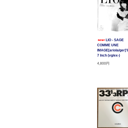
LIO - SAGE
COMME UNE
IMAGE[ariola/ger]'
7 Inch (vg/ex-)
4,800円