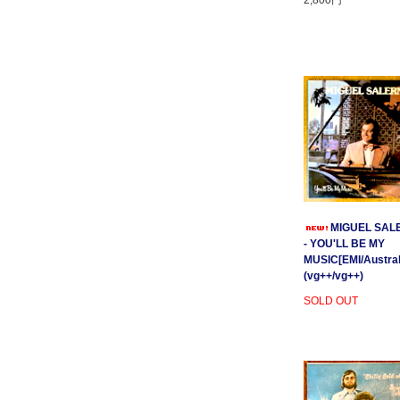
2,800円
MIGUEL SAL
- YOU'LL BE MY
MUSIC[EMI/Australi
(vg++/vg++)
SOLD OUT