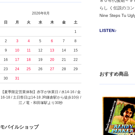
８０年代後期～９
らし く伝説のコンピ「Min
2026年8月
Nine Steps
日
月
火
水
木
金
土
LISTEN♪
1
2
3
4
5
6
7
8
9
10
11
12
13
14
15
16
17
18
19
20
21
22
23
24
25
26
27
28
29
おすすめ商品
30
31
【夏季限定営業体制】赤字が休業日 / 水14-16 / 金
16-18 / 土日祭日は14-18 JR鎌倉駅から徒歩10分 /
江ノ電・和田塚駅より30秒
モバイルショップ