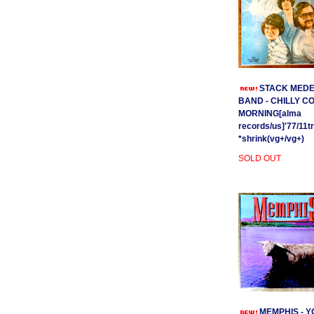
STACK MEDE
BAND - CHILLY C
MORNING[alma
records/us]'77/11t
*shrink(vg+/vg+)
SOLD OUT
MEMPHIS - Y