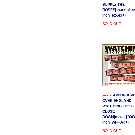
SUPPLY THE
ROSES[swamplands
Inch (ex-/ex+)
SOLD OUT
SOMEWHER
OVER ENGLAND -
WATCHING THE CI
CLOSE
DOWN[moles]'90/3
Inch (vg++/vg+)
SOLD OUT