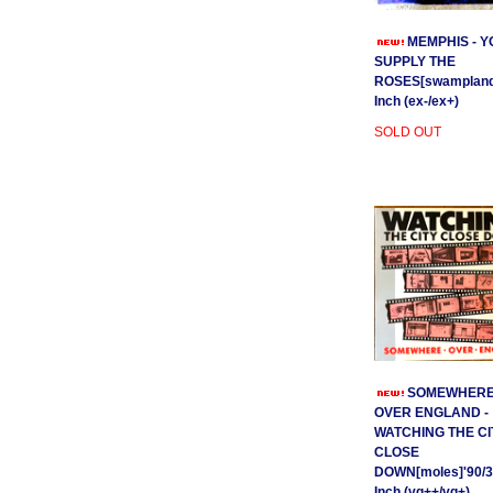
MEMPHIS - Y
SUPPLY THE
ROSES[swamplands
Inch (ex-/ex+)
SOLD OUT
SOMEWHER
OVER ENGLAND -
WATCHING THE CI
CLOSE
DOWN[moles]'90/3
Inch (vg++/vg+)