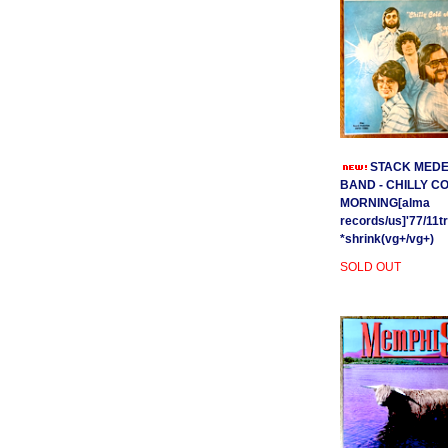
STACK MEDE
BAND - CHILLY C
MORNING[alma
records/us]'77/11t
*shrink(vg+/vg+)
SOLD OUT