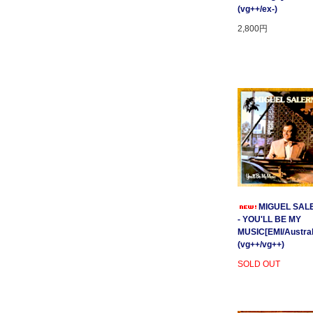
(vg++/ex-)
2,800円
MIGUEL SAL
- YOU'LL BE MY
MUSIC[EMI/Australi
(vg++/vg++)
SOLD OUT