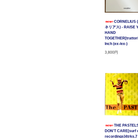
CORNELIUS
ネリアス) - RAISE 
HAND
TOGETHER[trattori
Inch (ex-/ex-)
3,800円
THE PASTELS 
DON'T CARE[surf c
recordings]4trks.7