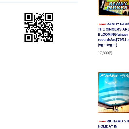
RANDY PARK
THE GINGERS AR
BLOOMING[ginger
records/us]'79/11t
(vg++/vg++)
17,800円
RICHARD STE
HOLIDAY IN