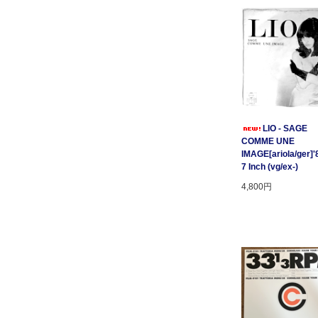
LIO - SAGE
COMME UNE
IMAGE[ariola/ger]'
7 Inch (vg/ex-)
4,800円