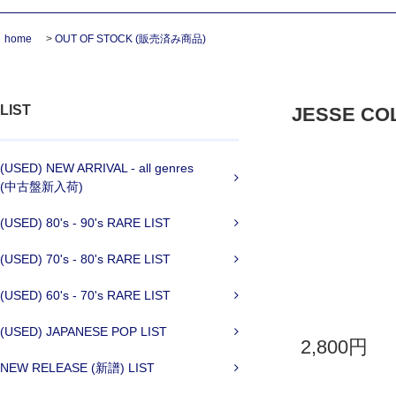
home
>
OUT OF STOCK (販売済み商品)
LIST
JESSE COLI
(USED) NEW ARRIVAL - all genres
(中古盤新入荷)
(USED) 80's - 90's RARE LIST
(USED) 70's - 80's RARE LIST
(USED) 60's - 70's RARE LIST
(USED) JAPANESE POP LIST
2,800円
NEW RELEASE (新譜) LIST