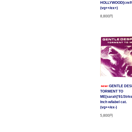
HOLLYWOOD[cnr/ho
(vg++/ex+)
8,800円
GENTLE DESP
TORMENT TO
ME[sarah]'91/3trks
Inch w/label cat.
(vg++/ex-)
5,800円