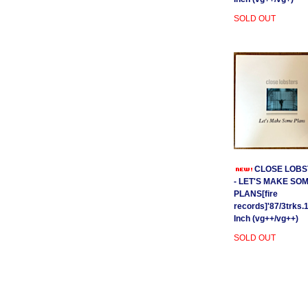
SOLD OUT
CLOSE LOBS
- LET'S MAKE SO
PLANS[fire
records]'87/3trks.
Inch (vg++/vg++)
SOLD OUT