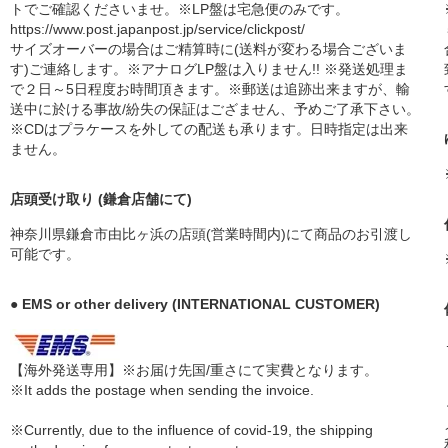
トでご確認くださいませ。※LP盤は宅急便のみです。
https://www.post.japanpost.jp/service/clickpost/
サイズオーバーの場合はご精算時に(送料が変わる場合ございま
す)ご連絡します。※アナログLP盤は入りません!! ※発送処理ま
で２日～5日程度お時間頂きます。※郵送は追跡出来ますが、輸
送中に於ける事故/紛失の保証はござません、予めご了承下さい。
※CDはプラケースを外しての配送も承ります。日時指定は出来
ません。
店頭受け取り (鎌倉店舗にて)
神奈川県鎌倉市由比ヶ浜の店頭(営業時間内)にて商品のお引渡し
可能です。
● EMS or other delivery (INTERNATIONAL CUSTOMER)
【海外発送専用】※お届け先国/重さにて実費となります。
※It adds the postage when sending the invoice.
※Currently, due to the influence of covid-19, the shipping