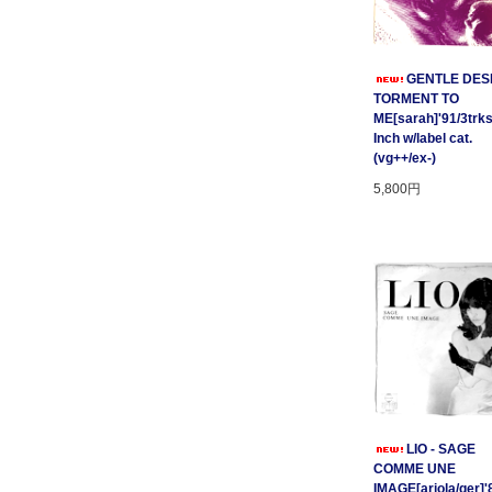
GENTLE DESP
TORMENT TO
ME[sarah]'91/3trks
Inch w/label cat.
(vg++/ex-)
5,800円
LIO - SAGE
COMME UNE
IMAGE[ariola/ger]'