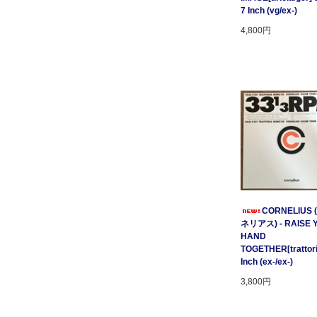
7 Inch (vg/ex-)
4,800円
CORNELIUS
ネリアス) - RAISE 
HAND
TOGETHER[trattori
Inch (ex-/ex-)
3,800円