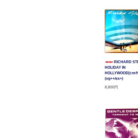
RICHARD STE
HOLIDAY IN
HOLLYWOOD[cnr/ho
(vg++/ex+)
8,800円