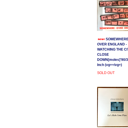
SOMEWHER
OVER ENGLAND -
WATCHING THE CI
CLOSE
DOWN[moles]'90/3
Inch (vg++/vg+)
SOLD OUT