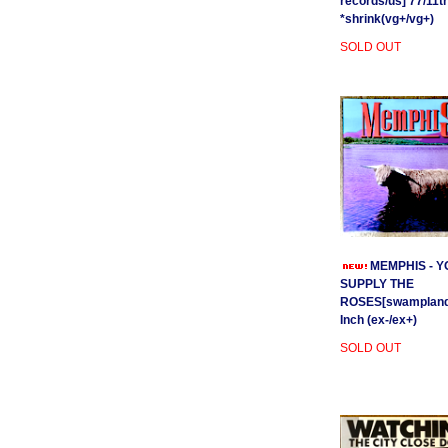
records/us]'77/11t
*shrink(vg+/vg+)
SOLD OUT
MEMPHIS - Y
SUPPLY THE
ROSES[swamplands
Inch (ex-/ex+)
SOLD OUT