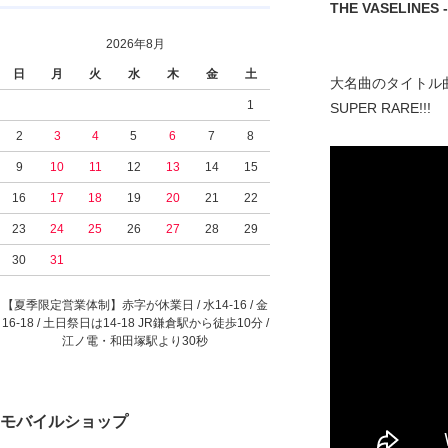
THE VASELINES - 
2026年8月
日
月
火
水
木
金
土
大名曲のタイトル曲に加
1
SUPER RARE!!!
2
3
4
5
6
7
8
9
10
11
12
13
14
15
16
17
18
19
20
21
22
23
24
25
26
27
28
29
30
31
【夏季限定営業体制】赤字が休業日 / 水14-16 / 金
16-18 / 土日祭日は14-18 JR鎌倉駅から徒歩10分 /
江ノ電・和田塚駅より30秒
モバイルショップ