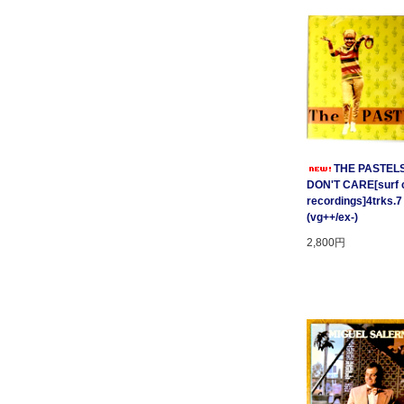
THE PASTELS 
DON'T CARE[surf c
recordings]4trks.7
(vg++/ex-)
2,800円