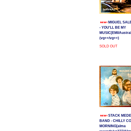
MIGUEL SAL
- YOU'LL BE MY
MUSIC[EMI/Australi
(vg++/vg++)
SOLD OUT
STACK MEDE
BAND - CHILLY C
MORNING[alma