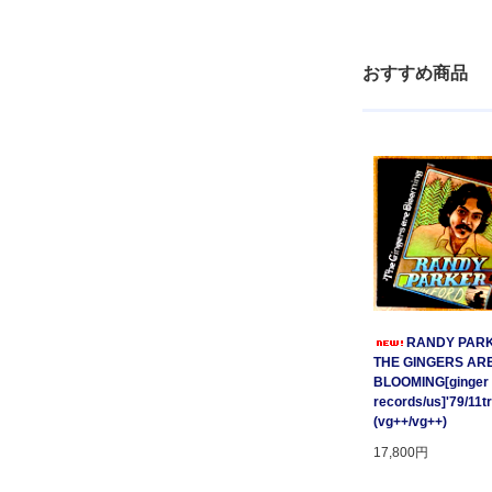
おすすめ商品
RANDY PARK
THE GINGERS AR
BLOOMING[ginger
records/us]'79/11t
(vg++/vg++)
17,800円