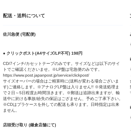
配送・送料について
佐川急便 (宅配便)
● クリックポスト(A4サイズ/LP不可) 198円
CD/7インチ/カセットテープのみです。サイズなどは以下のサイ
トでご確認くださいませ。※LP盤は宅急便のみです。
https://www.post.japanpost.jp/service/clickpost/
サイズオーバーの場合はご精算時に(送料が変わる場合ございま
す)ご連絡します。※アナログLP盤は入りません!! ※発送処理ま
で２日～5日程度お時間頂きます。※郵送は追跡出来ますが、輸
送中に於ける事故/紛失の保証はござません、予めご了承下さい。
※CDはプラケースを外しての配送も承ります。日時指定は出来
ません。
店頭受け取り (鎌倉店舗にて)