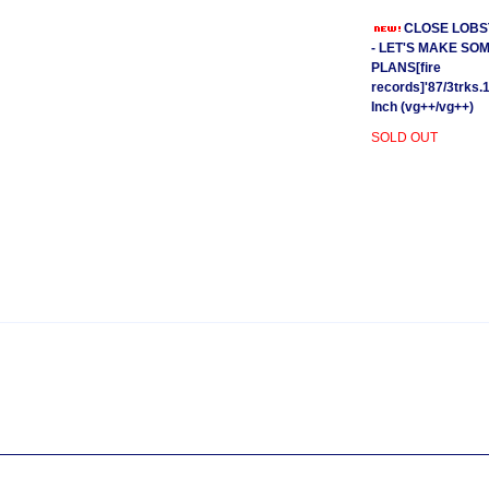
CLOSE LOBS
- LET'S MAKE SO
PLANS[fire
records]'87/3trks.
Inch (vg++/vg++)
SOLD OUT