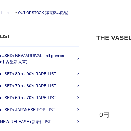
home
>
OUT OF STOCK (販売済み商品)
LIST
THE VASELI
(USED) NEW ARRIVAL - all genres
(中古盤新入荷)
(USED) 80's - 90's RARE LIST
(USED) 70's - 80's RARE LIST
(USED) 60's - 70's RARE LIST
(USED) JAPANESE POP LIST
0円
NEW RELEASE (新譜) LIST