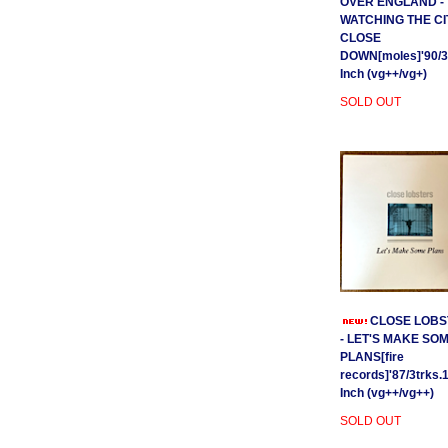
OVER ENGLAND -
WATCHING THE CI
CLOSE
DOWN[moles]'90/3
Inch (vg++/vg+)
SOLD OUT
CLOSE LOBS
- LET'S MAKE SO
PLANS[fire
records]'87/3trks.
Inch (vg++/vg++)
SOLD OUT