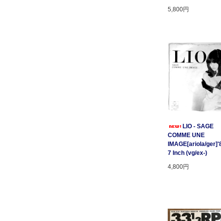
5,800円
LIO - SAGE
COMME UNE
IMAGE[ariola/ger]'
7 Inch (vg/ex-)
4,800円