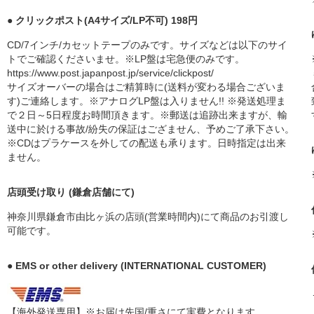
● クリックポスト(A4サイズ/LP不可) 198円
CD/7インチ/カセットテープのみです。サイズなどは以下のサイ
トでご確認くださいませ。※LP盤は宅急便のみです。
https://www.post.japanpost.jp/service/clickpost/
サイズオーバーの場合はご精算時に(送料が変わる場合ございま
す)ご連絡します。※アナログLP盤は入りません!! ※発送処理ま
で２日～5日程度お時間頂きます。※郵送は追跡出来ますが、輸
送中に於ける事故/紛失の保証はござません、予めご了承下さい。
※CDはプラケースを外しての配送も承ります。日時指定は出来
ません。
店頭受け取り (鎌倉店舗にて)
神奈川県鎌倉市由比ヶ浜の店頭(営業時間内)にて商品のお引渡し
可能です。
● EMS or other delivery (INTERNATIONAL CUSTOMER)
【海外発送専用】※お届け先国/重さにて実費となります。