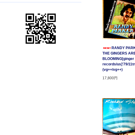
RANDY PARK
THE GINGERS AR
BLOOMING[ginger
records/us]'79/11t
(vg++/vg++)
17,800円