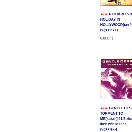
RICHARD STE
HOLIDAY IN
HOLLYWOOD[cnr/ho
(vg++/ex+)
8,800円
GENTLE DESP
TORMENT TO
ME[sarah]'91/3trks
Inch w/label cat.
(vg++/ex-)