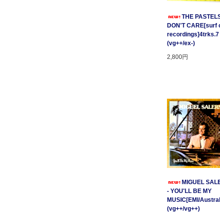
THE PASTELS 
DON'T CARE[surf c
recordings]4trks.7
(vg++/ex-)
2,800円
MIGUEL SAL
- YOU'LL BE MY
MUSIC[EMI/Australi
(vg++/vg++)