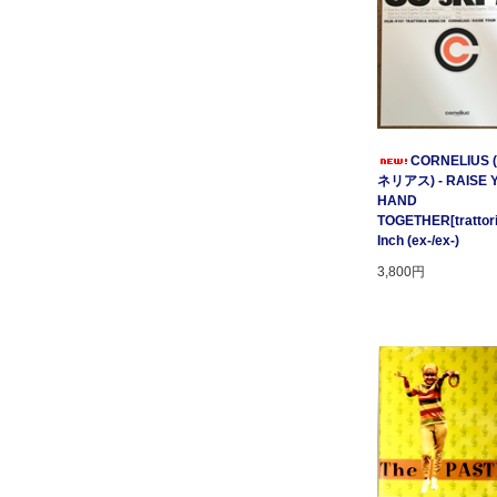
CORNELIUS
ネリアス) - RAISE 
HAND
TOGETHER[trattori
Inch (ex-/ex-)
3,800円