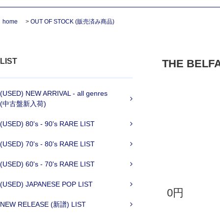
home
>
OUT OF STOCK (販売済み商品)
LIST
THE BELFAS
(USED) NEW ARRIVAL - all genres
(中古盤新入荷)
(USED) 80's - 90's RARE LIST
(USED) 70's - 80's RARE LIST
(USED) 60's - 70's RARE LIST
(USED) JAPANESE POP LIST
0円
NEW RELEASE (新譜) LIST