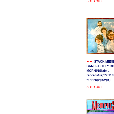
SOLD OUT
STACK MEDE
BAND - CHILLY C
MORNING[alma
records/us]'77/11t
*shrink(vg+/vg+)
SOLD OUT