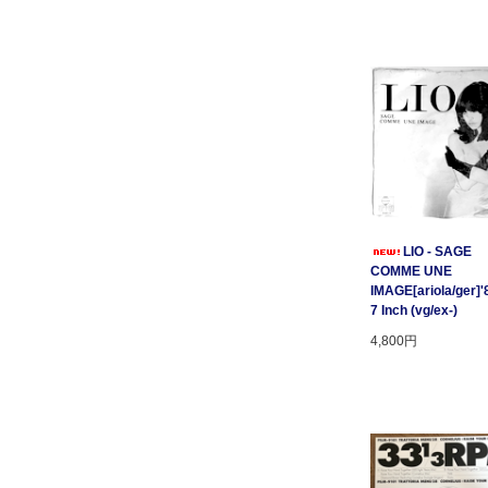
LIO - SAGE
COMME UNE
IMAGE[ariola/ger]'
7 Inch (vg/ex-)
4,800円