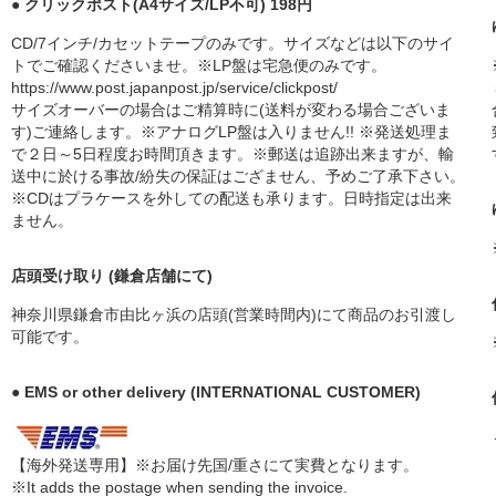
● クリックポスト(A4サイズ/LP不可) 198円
CD/7インチ/カセットテープのみです。サイズなどは以下のサイ
トでご確認くださいませ。※LP盤は宅急便のみです。
https://www.post.japanpost.jp/service/clickpost/
サイズオーバーの場合はご精算時に(送料が変わる場合ございま
す)ご連絡します。※アナログLP盤は入りません!! ※発送処理ま
で２日～5日程度お時間頂きます。※郵送は追跡出来ますが、輸
送中に於ける事故/紛失の保証はござません、予めご了承下さい。
※CDはプラケースを外しての配送も承ります。日時指定は出来
ません。
店頭受け取り (鎌倉店舗にて)
神奈川県鎌倉市由比ヶ浜の店頭(営業時間内)にて商品のお引渡し
可能です。
● EMS or other delivery (INTERNATIONAL CUSTOMER)
【海外発送専用】※お届け先国/重さにて実費となります。
※It adds the postage when sending the invoice.