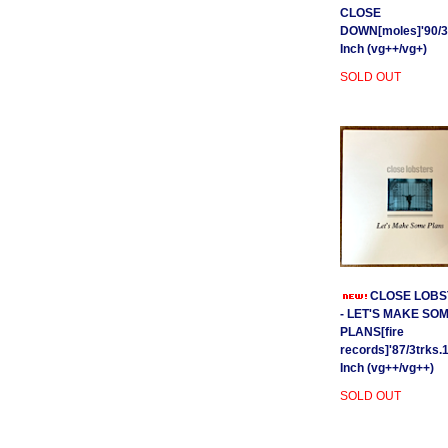
CLOSE
DOWN[moles]'90/3
Inch (vg++/vg+)
SOLD OUT
CLOSE LOBS
- LET'S MAKE SO
PLANS[fire
records]'87/3trks.
Inch (vg++/vg++)
SOLD OUT