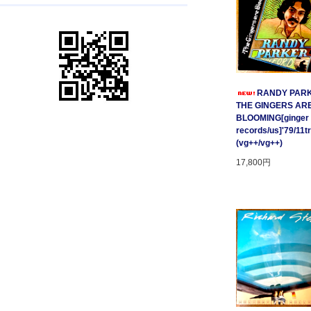
RANDY PARK
THE GINGERS AR
BLOOMING[ginger
records/us]'79/11t
(vg++/vg++)
17,800円