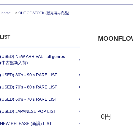
home
>
OUT OF STOCK (販売済み商品)
LIST
MOONFLOWER
(USED) NEW ARRIVAL - all genres
(中古盤新入荷)
(USED) 80's - 90's RARE LIST
(USED) 70's - 80's RARE LIST
(USED) 60's - 70's RARE LIST
(USED) JAPANESE POP LIST
0円
NEW RELEASE (新譜) LIST