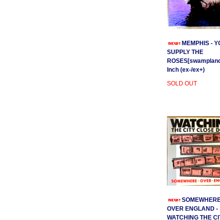
MEMPHIS - Y
SUPPLY THE
ROSES[swamplands
Inch (ex-/ex+)
SOLD OUT
SOMEWHER
OVER ENGLAND -
WATCHING THE CI