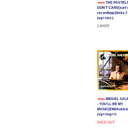
THE PASTELS 
DON'T CARE[surf c
recordings]4trks.7
(vg++/ex-)
2,800円
MIGUEL SAL
- YOU'LL BE MY
MUSIC[EMI/Australi
(vg++/vg++)
SOLD OUT