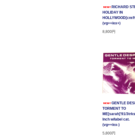
RICHARD STE
HOLIDAY IN
HOLLYWOOD[cnr/ho
(vg++/ex+)
8,800円
GENTLE DESP
TORMENT TO
ME[sarah]'91/3trks
Inch w/label cat.
(vg++/ex-)
5,800円