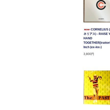
CORNELIUS
ネリアス) - RAISE 
HAND
TOGETHER[trattori
Inch (ex-/ex-)
3,800円