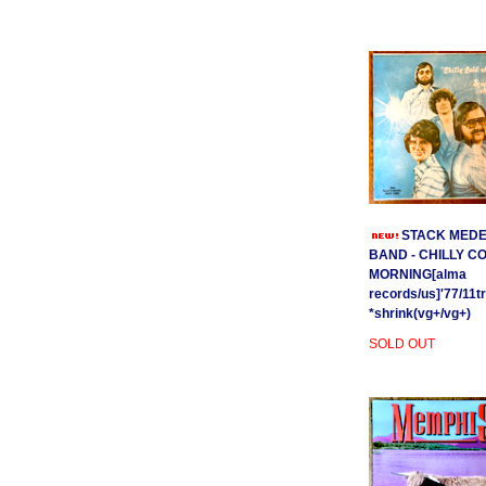
STACK MEDE
BAND - CHILLY C
MORNING[alma
records/us]'77/11t
*shrink(vg+/vg+)
SOLD OUT