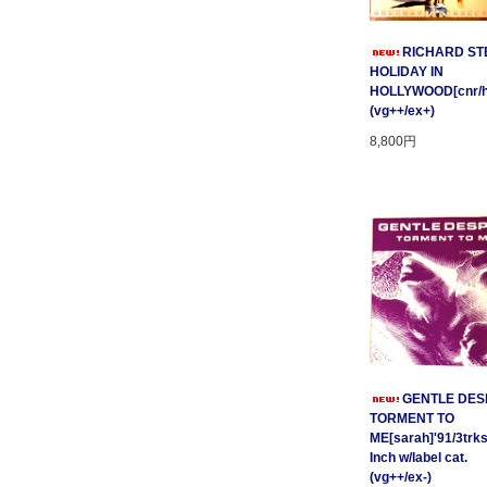
RICHARD STE
HOLIDAY IN
HOLLYWOOD[cnr/ho
(vg++/ex+)
8,800円
GENTLE DESP
TORMENT TO
ME[sarah]'91/3trks
Inch w/label cat.
(vg++/ex-)