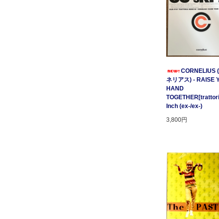
CORNELIUS
ネリアス) - RAISE 
HAND
TOGETHER[trattori
Inch (ex-/ex-)
3,800円