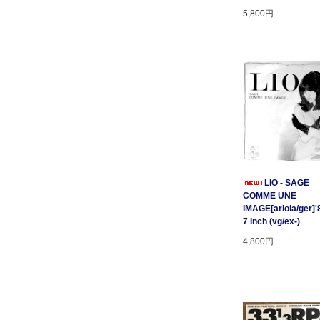
5,800円
LIO - SAGE
COMME UNE
IMAGE[ariola/ger]'
7 Inch (vg/ex-)
4,800円