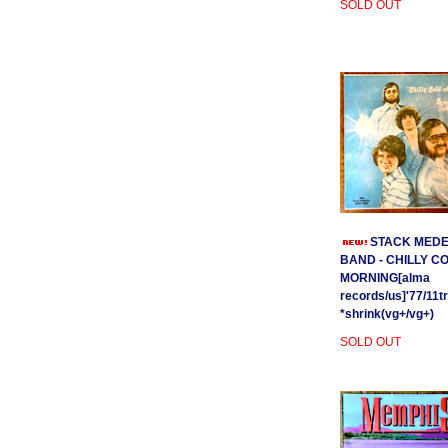
SOLD OUT
STACK MEDE
BAND - CHILLY C
MORNING[alma
records/us]'77/11t
*shrink(vg+/vg+)
SOLD OUT