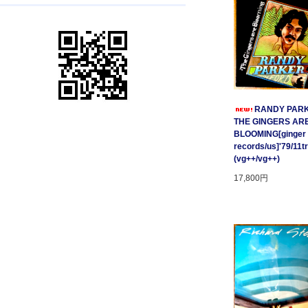
RANDY PARK
THE GINGERS AR
BLOOMING[ginger
records/us]'79/11t
(vg++/vg++)
17,800円