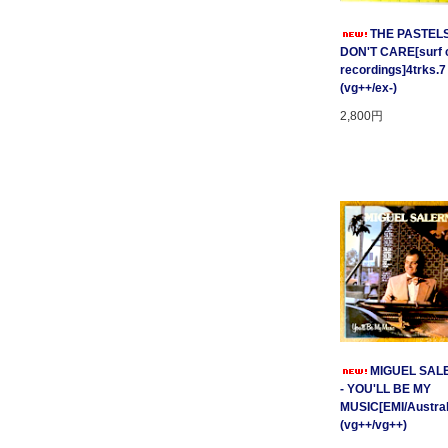
THE PASTELS 
DON'T CARE[surf c
recordings]4trks.7
(vg++/ex-)
2,800円
MIGUEL SAL
- YOU'LL BE MY
MUSIC[EMI/Australi
(vg++/vg++)