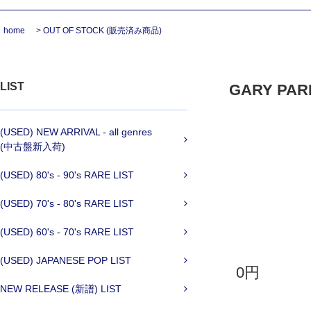
home
>
OUT OF STOCK (販売済み商品)
LIST
GARY PARKS
(USED) NEW ARRIVAL - all genres
(中古盤新入荷)
(USED) 80's - 90's RARE LIST
(USED) 70's - 80's RARE LIST
(USED) 60's - 70's RARE LIST
(USED) JAPANESE POP LIST
0円
NEW RELEASE (新譜) LIST