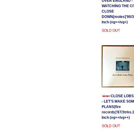
OVER ENGLAND -
WATCHING THE CI
CLOSE
DOWN[moles]'90/3
Inch (vg++/vg+)
SOLD OUT
CLOSE LOBS
- LET'S MAKE SO
PLANS[fire
records]'87/3trks.
Inch (vg++/vg++)
SOLD OUT