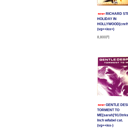
RICHARD STE
HOLIDAY IN
HOLLYWOOD[cnr/ho
(vg++/ex+)
8,800円
GENTLE DESP
TORMENT TO
ME[sarah]'91/3trks
Inch w/label cat.
(vg++/ex-)