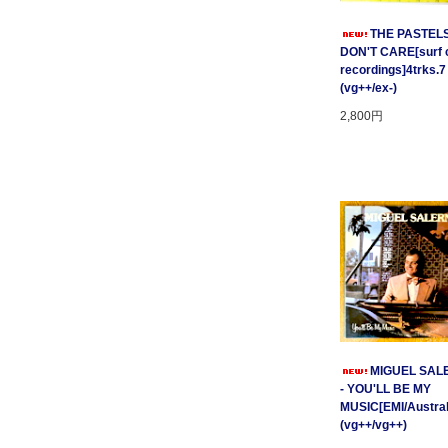
THE PASTELS 
DON'T CARE[surf c
recordings]4trks.7
(vg++/ex-)
2,800円
MIGUEL SAL
- YOU'LL BE MY
MUSIC[EMI/Australi
(vg++/vg++)