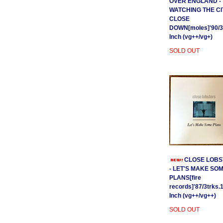
OVER ENGLAND -
WATCHING THE CI
CLOSE
DOWN[moles]'90/3
Inch (vg++/vg+)
SOLD OUT
CLOSE LOBS
- LET'S MAKE SO
PLANS[fire
records]'87/3trks.
Inch (vg++/vg++)
SOLD OUT