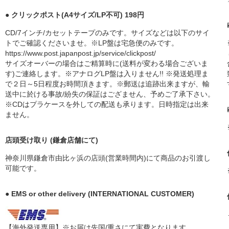
● クリックポスト(A4サイズ/LP不可) 198円
CD/7インチ/カセットテープのみです。サイズなどは以下のサイ
トでご確認くださいませ。※LP盤は宅急便のみです。
https://www.post.japanpost.jp/service/clickpost/
サイズオーバーの場合はご精算時に(送料が変わる場合ございま
す)ご連絡します。※アナログLP盤は入りません!! ※発送処理ま
で２日～5日程度お時間頂きます。※郵送は追跡出来ますが、輸
送中に於ける事故/紛失の保証はござません、予めご了承下さい。
※CDはプラケースを外しての配送も承ります。日時指定は出来
ません。
店頭受け取り (鎌倉店舗にて)
神奈川県鎌倉市由比ヶ浜の店頭(営業時間内)にて商品のお引渡し
可能です。
● EMS or other delivery (INTERNATIONAL CUSTOMER)
【海外発送専用】※お届け先国/重さにて実費となります。