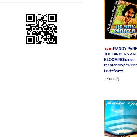
RANDY PARK
THE GINGERS AR
BLOOMING[ginger
records/us]'79/11t
(vg++/vg++)
17,800円