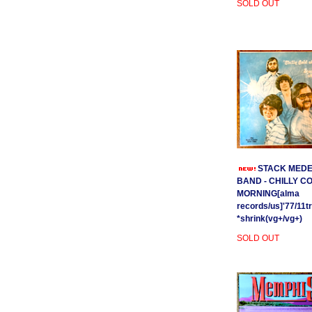
SOLD OUT
STACK MEDE
BAND - CHILLY C
MORNING[alma
records/us]'77/11t
*shrink(vg+/vg+)
SOLD OUT