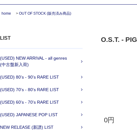
home
>
OUT OF STOCK (販売済み商品)
LIST
O.S.T. - PI
(USED) NEW ARRIVAL - all genres
(中古盤新入荷)
(USED) 80's - 90's RARE LIST
(USED) 70's - 80's RARE LIST
(USED) 60's - 70's RARE LIST
(USED) JAPANESE POP LIST
0円
NEW RELEASE (新譜) LIST