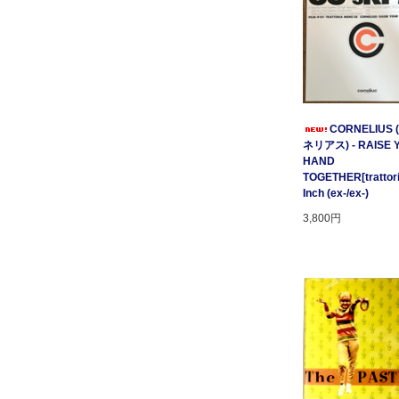
CORNELIUS
ネリアス) - RAISE 
HAND
TOGETHER[trattori
Inch (ex-/ex-)
3,800円