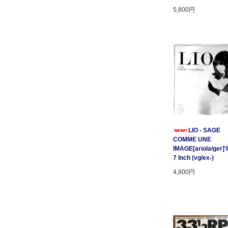
5,800円
LIO - SAGE
COMME UNE
IMAGE[ariola/ger]'
7 Inch (vg/ex-)
4,800円