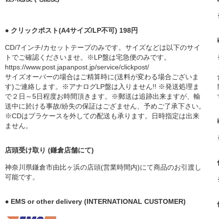
● クリックポスト(A4サイズ/LP不可) 198円
CD/7インチ/カセットテープのみです。サイズなどは以下のサイ
トでご確認くださいませ。※LP盤は宅急便のみです。
https://www.post.japanpost.jp/service/clickpost/
サイズオーバーの場合はご精算時に(送料が変わる場合ございま
す)ご連絡します。※アナログLP盤は入りません!! ※発送処理ま
で２日～5日程度お時間頂きます。※郵送は追跡出来ますが、輸
送中に於ける事故/紛失の保証はござません、予めご了承下さい。
※CDはプラケースを外しての配送も承ります。日時指定は出来
ません。
店頭受け取り (鎌倉店舗にて)
神奈川県鎌倉市由比ヶ浜の店頭(営業時間内)にて商品のお引渡し
可能です。
● EMS or other delivery (INTERNATIONAL CUSTOMER)