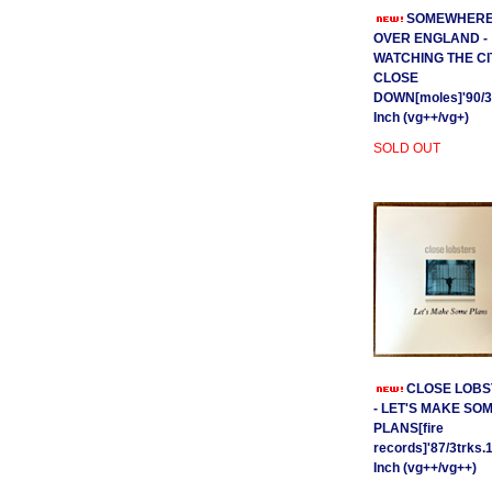
SOMEWHER
OVER ENGLAND -
WATCHING THE CI
CLOSE
DOWN[moles]'90/3
Inch (vg++/vg+)
SOLD OUT
CLOSE LOBS
- LET'S MAKE SO
PLANS[fire
records]'87/3trks.
Inch (vg++/vg++)