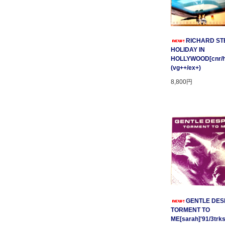
RICHARD STE
HOLIDAY IN
HOLLYWOOD[cnr/ho
(vg++/ex+)
8,800円
GENTLE DESP
TORMENT TO
ME[sarah]'91/3trks