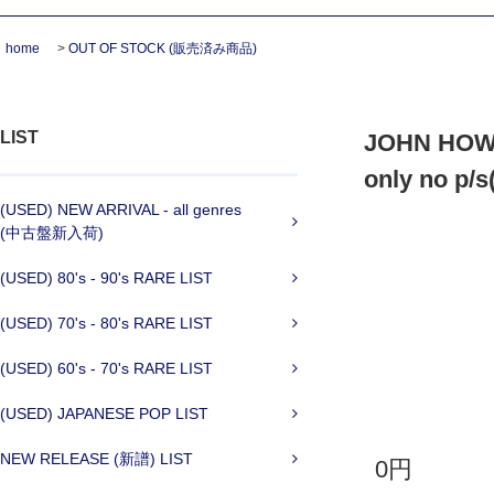
home
>
OUT OF STOCK (販売済み商品)
LIST
JOHN HOWA
only no p/s
(USED) NEW ARRIVAL - all genres
(中古盤新入荷)
(USED) 80's - 90's RARE LIST
(USED) 70's - 80's RARE LIST
(USED) 60's - 70's RARE LIST
(USED) JAPANESE POP LIST
NEW RELEASE (新譜) LIST
0円