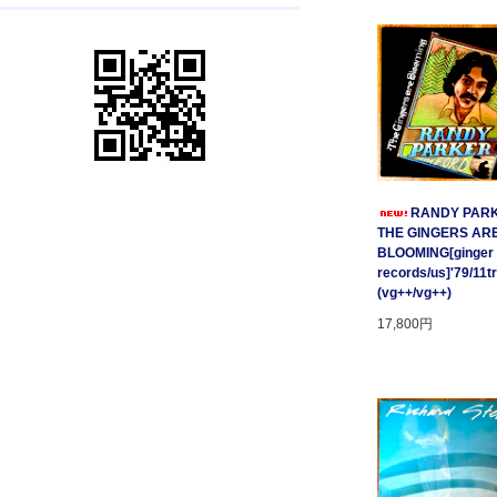
RANDY PARK
THE GINGERS AR
BLOOMING[ginger
records/us]'79/11t
(vg++/vg++)
17,800円