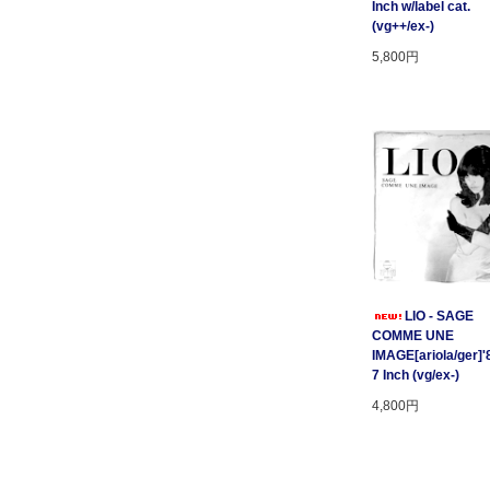
Inch w/label cat.
(vg++/ex-)
5,800円
LIO - SAGE
COMME UNE
IMAGE[ariola/ger]'
7 Inch (vg/ex-)
4,800円