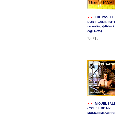
THE PASTELS 
DON'T CARE[surf c
recordings]4trks.7
(vg++/ex-)
2,800円
MIGUEL SAL
- YOU'LL BE MY
MUSIC[EMI/Australi