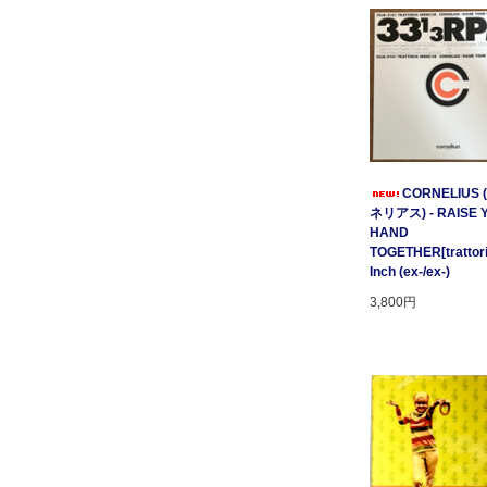
CORNELIUS
ネリアス) - RAISE 
HAND
TOGETHER[trattori
Inch (ex-/ex-)
3,800円