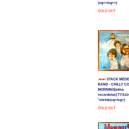
(vg++/vg++)
SOLD OUT
STACK MEDE
BAND - CHILLY C
MORNING[alma
records/us]'77/11t
*shrink(vg+/vg+)
SOLD OUT