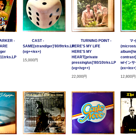
ARKER -
CAST -
TURNING POINT -
マ
 ARE
SAME[strand/ger]'80/9trks.LP
HERE'S MY LIFE
(microsta
ger
(vg++/ex+)
HERE'S MY
album[hi
/11trks.LP
HEART[private
contrast
15,000円
pressing/us]'80/10trks.LP
w/イン
(vg+/vg++)
(ex+/ex+
22,000円
12,800円