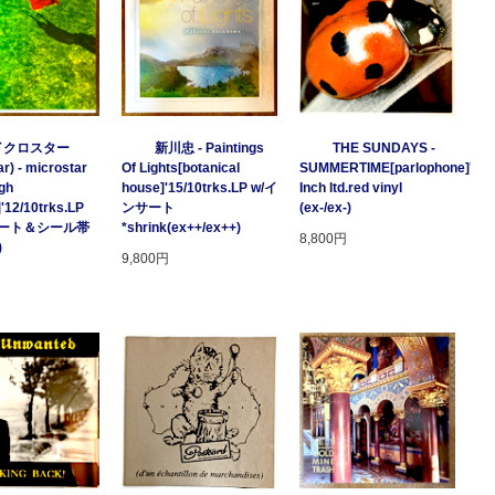
イクロスター
新川忠 - Paintings
THE SUNDAYS -
r) - microstar
Of Lights[botanical
SUMMERTIME[parlophone]'97/2
gh
house]'15/10trks.LP w/イ
Inch ltd.red vinyl
]'12/10trks.LP
ンサート
(ex-/ex-)
サート＆シール帯
*shrink(ex++/ex++)
8,800円
)
9,800円