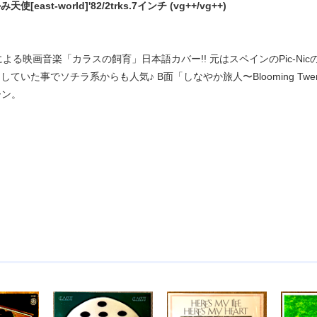
使[east-world]'82/2trks.7インチ (vg++/vg++)
ルによる映画音楽「カラスの飼育」日本語カバー!! 元はスペインのPic-Nicの
バーしていた事でソチラ系からも人気♪ B面「しなやか旅人〜Blooming
ーン。