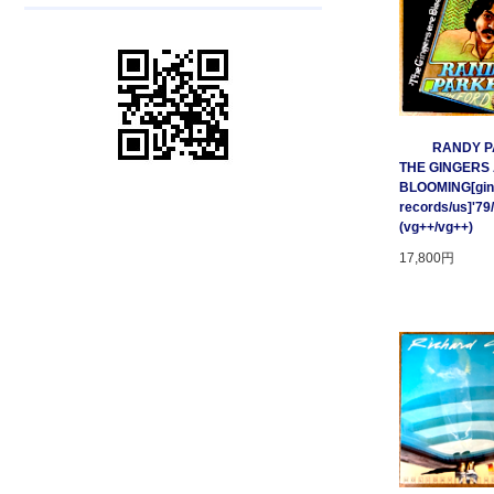
RANDY P
THE GINGERS
BLOOMING[gin
records/us]'79
(vg++/vg++)
17,800円