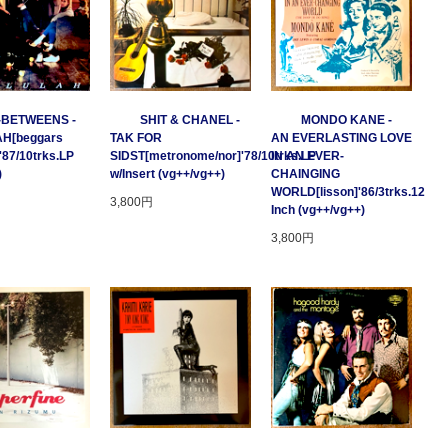
-BETWEENS -
SHIT & CHANEL -
MONDO KANE -
H[beggars
TAK FOR
AN EVERLASTING LOVE
'87/10trks.LP
SIDST[metronome/nor]'78/10trks.LP
IN AN EVER-
)
w/Insert (vg++/vg++)
CHAINGING
WORLD[lisson]'86/3trks.12
3,800円
Inch (vg++/vg++)
3,800円