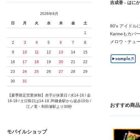
吉成香 - はにかみ天
2026年8月
日
月
火
水
木
金
土
80's アイド
1
Karineもカ
メロウ・チュ
2
3
4
5
6
7
8
9
10
11
12
13
14
15
16
17
18
19
20
21
22
23
24
25
26
27
28
29
30
31
【夏季限定営業体制】赤字が休業日 / 水14-16 / 金
16-18 / 土日祭日は14-18 JR鎌倉駅から徒歩10分 /
おすすめ商品
江ノ電・和田塚駅より30秒
モバイルショップ