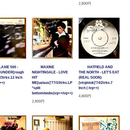
2,800円
AXIE 500 -
MAXINE
HATFIELD AND
HUNDER[rough
NIGHTINGALE - LOVE
THE NORTH - LET'S EAT
/3trks.12 Inch
HIT
(REAL SOON)
++)
ME[ua/aus]'77/10trks.LP
[virgin/uk]'74/2trks.7
*split
Inch ( /vg++)
bottom/wobs(vg++/vg++)
4,800円
2,800円