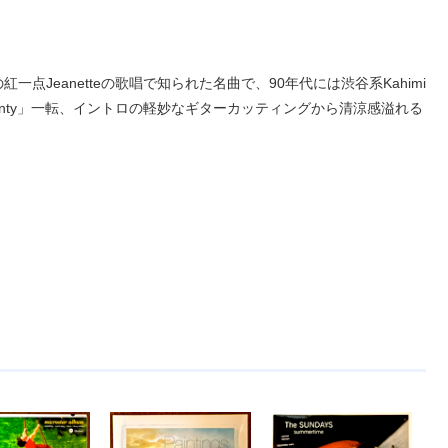
紅一点Jeanetteの歌唱で知られた名曲で、90年代には渋谷系Kahimi
 Twenty」一転、イントロの軽妙なギターカッティングから清涼感溢れる