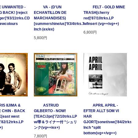
E UNWANTED -
VA - (D'UN
FELT - GOLD MINE
 BACK! [reject
ECHANTILLON DE
TRASH[cherry
ger]'93/11trks.CD
MARCHANDISES)
red]'87/10trks.LP
Newcolours
[summershine/us]'93/4trks.7
w/Insert (vg++/vg++)
Inch (ex/ex)
6,800円
5,800円
IS IIJIMA &
ASTRUD
APRIL APRIL -
 CHIN - BACK
GILBERTO - NOW!
EFTER ALLT SOM VI
[east west
[TEAC/Jpn]'72/10trks.LP
HAR
]'82/12trks.LP
w/帯＆ライナー付 *シュリ
GJORT[sonet/swe]'84/2trks.7
+)
ンク(vg++/ex+)
Inch *split
bottom(vg++/vg++)
7,800円