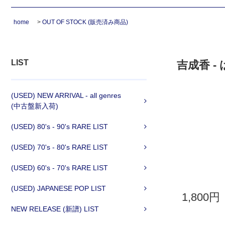
home
>
OUT OF STOCK (販売済み商品)
LIST
吉成香 - は
(USED) NEW ARRIVAL - all genres
(中古盤新入荷)
(USED) 80's - 90's RARE LIST
(USED) 70's - 80's RARE LIST
(USED) 60's - 70's RARE LIST
(USED) JAPANESE POP LIST
1,800円
NEW RELEASE (新譜) LIST