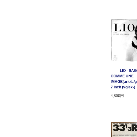
LIO - SA
COMME UNE
IMAGE[ariola/ge
7 Inch (vg/ex-)
4,800円