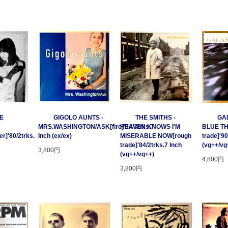
GE
GIGOLO AUNTS -
THE SMITHS -
GAL
MRS.WASHINGTON/ASK[fire]'94/3trks.7
HEAVEN KNOWS I'M
BLUE T
r]'80/2trks.
Inch (ex/ex)
MISERABLE NOW[rough
trade]'90
trade]'84/2trks.7 Inch
(vg++/vg
3,800円
(vg++/vg++)
4,800円
3,800円