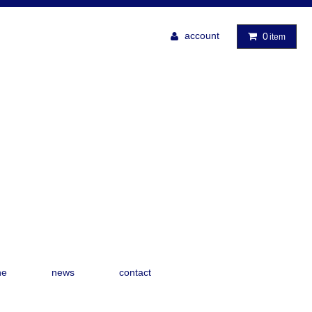
account
0
item
ne
news
contact