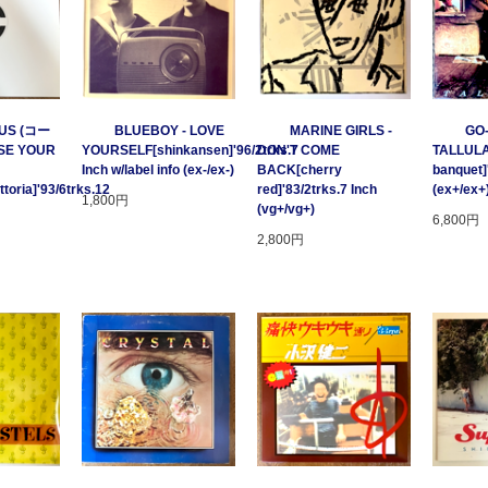
US (コー
BLUEBOY - LOVE
MARINE GIRLS -
GO
SE YOUR
YOURSELF[shinkansen]'96/2trks.7
DON'T COME
TALLULA
Inch w/label info (ex-/ex-)
BACK[cherry
banquet]
oria]'93/6trks.12
red]'83/2trks.7 Inch
(ex+/ex+
1,800円
(vg+/vg+)
6,800円
2,800円