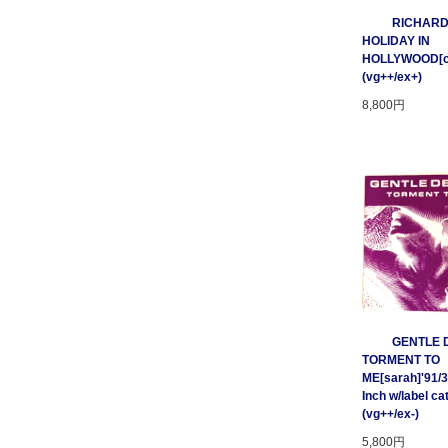
RICHARD
HOLIDAY IN
HOLLYWOOD[cnr
(vg++/ex+)
8,800円
GENTLE D
TORMENT TO
ME[sarah]'91/3
Inch w/label cat
(vg++/ex-)
5,800円