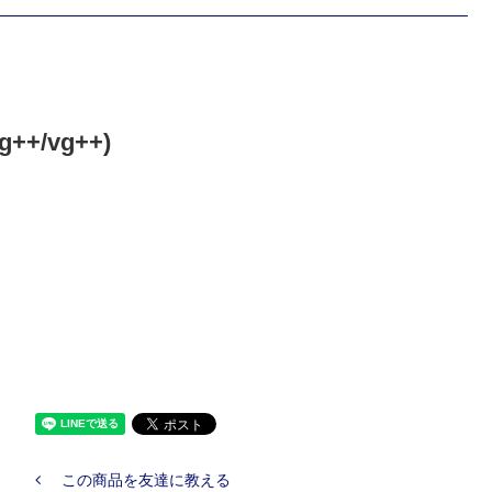
++/vg++)
この商品を友達に教える