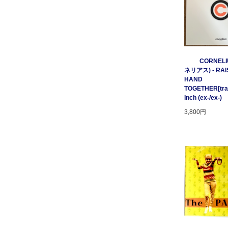
CORNELI
ネリアス) - RAI
HAND
TOGETHER[tratt
Inch (ex-/ex-)
3,800円