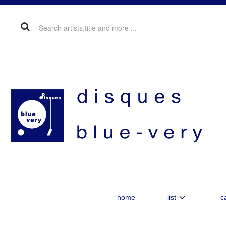
home
list
c