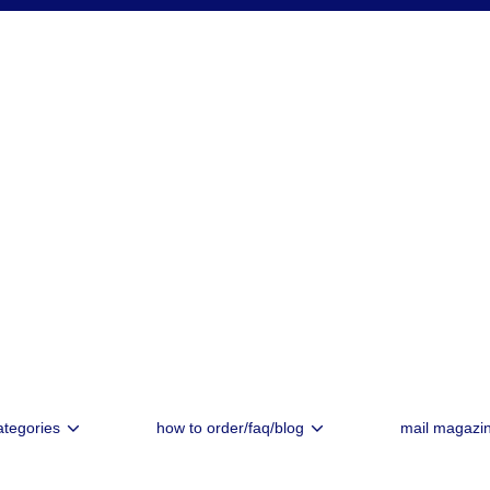
ategories
how to order/faq/blog
mail magazi