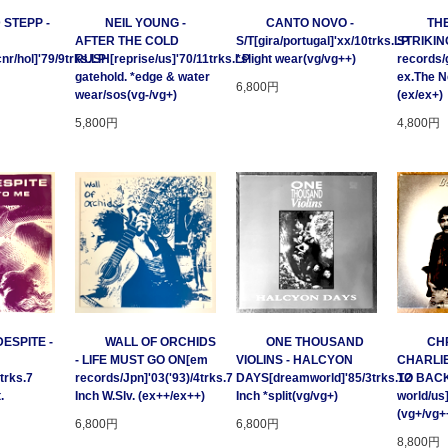
 STEPP -
NEIL YOUNG -
CANTO NOVO -
TH
AFTER THE COLD
S/T[gira/portugal]'xx/10trks.LP
STRIKING
/hol]'79/9trks.LP
RUSH[reprise/us]'70/11trks.LP
*slight wear(vg/vg++)
records/
gatehold. *edge & water
ex.The 
6,800円
wear/sos(vg-/vg+)
(ex/ex+)
5,800円
4,800円
ESPITE -
WALL OF ORCHIDS
ONE THOUSAND
CHR
- LIFE MUST GO ON[em
VIOLINS - HALCYON
CHARLIE
trks.7
records/Jpn]'03('93)/4trks.7
DAYS[dreamworld]'85/3trks.12
TO BACK
.
Inch W.Slv. (ex++/ex++)
Inch *split(vg/vg+)
world/us
(vg+/vg+
6,800円
6,800円
8,800円