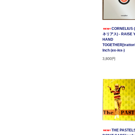
CORNELIUS
ネリアス) - RAISE 
HAND
TOGETHER[trattori
Inch (ex-/ex-)
3,800円
THE PASTELS 