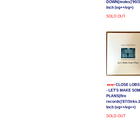
DOWN[moles]'90/3
Inch (vg++/vg+)
SOLD OUT
CLOSE LOBS
- LET'S MAKE SO
PLANS[fire
records]'87/3trks.
Inch (vg++/vg++)
SOLD OUT