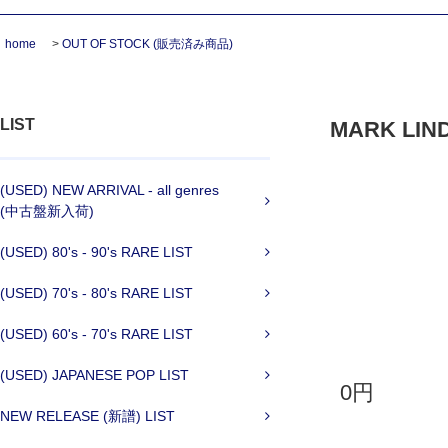
home
>
OUT OF STOCK (販売済み商品)
LIST
MARK LINDS
(USED) NEW ARRIVAL - all genres
(中古盤新入荷)
(USED) 80's - 90's RARE LIST
(USED) 70's - 80's RARE LIST
(USED) 60's - 70's RARE LIST
(USED) JAPANESE POP LIST
0円
NEW RELEASE (新譜) LIST