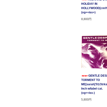
HOLIDAY IN
HOLLYWOOD[cnr/ho
(vg++/ex+)
8,800円
GENTLE DESP
TORMENT TO
ME[sarah]'91/3trks
Inch w/label cat.
(vg++/ex-)
5,800円