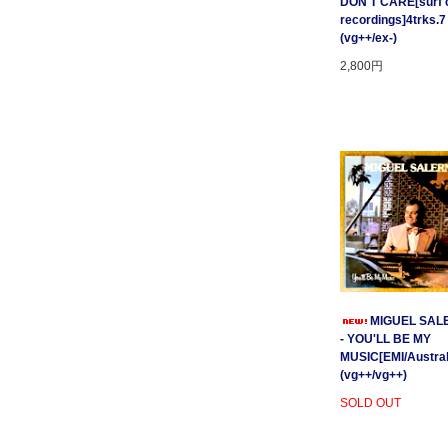
DON'T CARE[surf c
recordings]4trks.7
(vg++/ex-)
2,800円
MIGUEL SAL
- YOU'LL BE MY
MUSIC[EMI/Australi
(vg++/vg++)
SOLD OUT