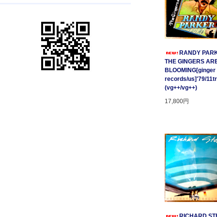
RANDY PARK
THE GINGERS AR
BLOOMING[ginger
records/us]'79/11t
(vg++/vg++)
17,800円
RICHARD STE