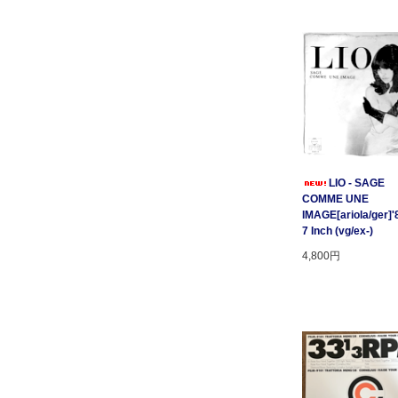
LIO - SAGE
COMME UNE
IMAGE[ariola/ger]'
7 Inch (vg/ex-)
4,800円