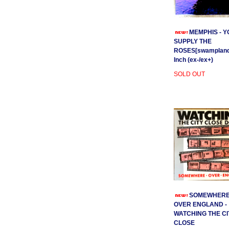
MEMPHIS - Y
SUPPLY THE
ROSES[swamplands
Inch (ex-/ex+)
SOLD OUT
SOMEWHER
OVER ENGLAND -
WATCHING THE CI
CLOSE