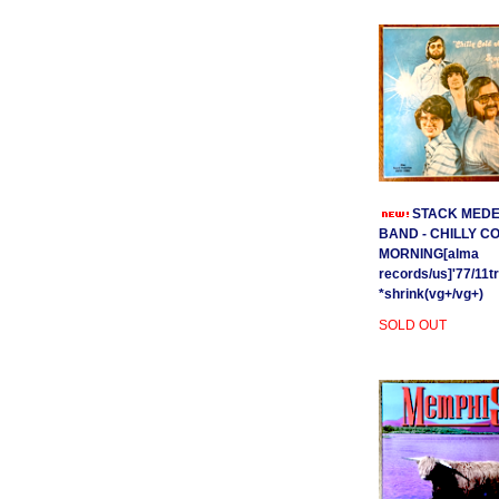
STACK MEDE
BAND - CHILLY C
MORNING[alma
records/us]'77/11t
*shrink(vg+/vg+)
SOLD OUT