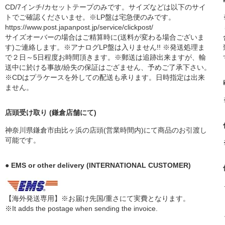
CD/7インチ/カセットテープのみです。サイズなどは以下のサイ
トでご確認くださいませ。※LP盤は宅急便のみです。
https://www.post.japanpost.jp/service/clickpost/
サイズオーバーの場合はご精算時に(送料が変わる場合ございま
す)ご連絡します。※アナログLP盤は入りません!! ※発送処理ま
で２日～5日程度お時間頂きます。※郵送は追跡出来ますが、輸
送中に於ける事故/紛失の保証はござません、予めご了承下さい。
※CDはプラケースを外しての配送も承ります。日時指定は出来
ません。
店頭受け取り (鎌倉店舗にて)
神奈川県鎌倉市由比ヶ浜の店頭(営業時間内)にて商品のお引渡し
可能です。
● EMS or other delivery (INTERNATIONAL CUSTOMER)
【海外発送専用】※お届け先国/重さにて実費となります。
※It adds the postage when sending the invoice.