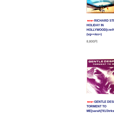
RICHARD STE
HOLIDAY IN
HOLLYWOOD[cnr/ho
(vg++/ex+)
8,800円
GENTLE DESP
TORMENT TO
ME[sarah]'91/3trks