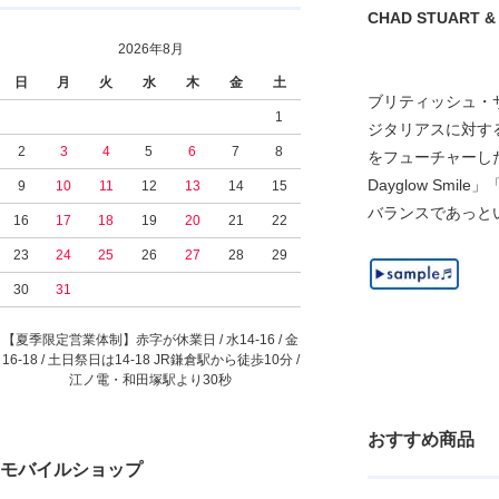
CHAD STUART & J
2026年8月
日
月
火
水
木
金
土
ブリティッシュ・サイ
1
ジタリアスに対す
2
3
4
5
6
7
8
をフューチャーした「Su
Dayglow Smi
9
10
11
12
13
14
15
バランスであっと
16
17
18
19
20
21
22
23
24
25
26
27
28
29
30
31
【夏季限定営業体制】赤字が休業日 / 水14-16 / 金
16-18 / 土日祭日は14-18 JR鎌倉駅から徒歩10分 /
江ノ電・和田塚駅より30秒
おすすめ商品
モバイルショップ