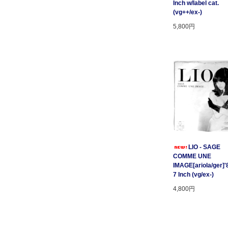
Inch w/label cat.
(vg++/ex-)
5,800円
LIO - SAGE
COMME UNE
IMAGE[ariola/ger]'
7 Inch (vg/ex-)
4,800円