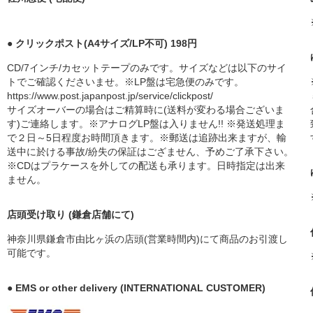
● クリックポスト(A4サイズ/LP不可) 198円
CD/7インチ/カセットテープのみです。サイズなどは以下のサイ
トでご確認くださいませ。※LP盤は宅急便のみです。
https://www.post.japanpost.jp/service/clickpost/
サイズオーバーの場合はご精算時に(送料が変わる場合ございま
す)ご連絡します。※アナログLP盤は入りません!! ※発送処理ま
で２日～5日程度お時間頂きます。※郵送は追跡出来ますが、輸
送中に於ける事故/紛失の保証はござません、予めご了承下さい。
※CDはプラケースを外しての配送も承ります。日時指定は出来
ません。
店頭受け取り (鎌倉店舗にて)
神奈川県鎌倉市由比ヶ浜の店頭(営業時間内)にて商品のお引渡し
可能です。
● EMS or other delivery (INTERNATIONAL CUSTOMER)