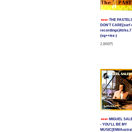
THE PASTELS 
DON'T CARE[surf c
recordings]4trks.7
(vg++/ex-)
2,800円
MIGUEL SAL
- YOU'LL BE MY
MUSIC[EMI/Australi