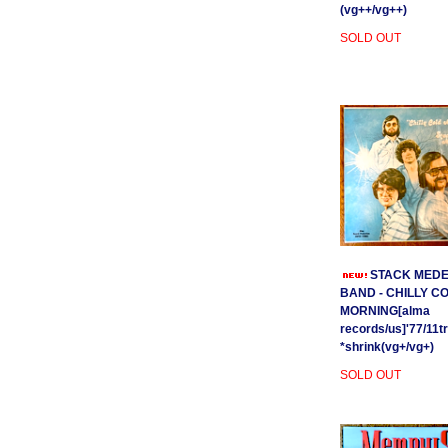
(vg++/vg++)
SOLD OUT
STACK MEDE
BAND - CHILLY C
MORNING[alma
records/us]'77/11t
*shrink(vg+/vg+)
SOLD OUT