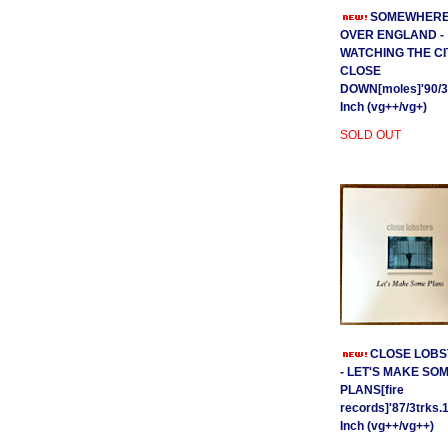
SOMEWHER
OVER ENGLAND -
WATCHING THE CI
CLOSE
DOWN[moles]'90/3
Inch (vg++/vg+)
SOLD OUT
CLOSE LOBS
- LET'S MAKE SO
PLANS[fire
records]'87/3trks.
Inch (vg++/vg++)