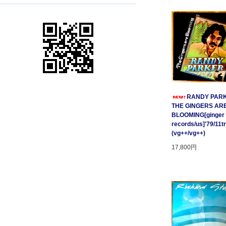
RANDY PARK
THE GINGERS AR
BLOOMING[ginger
records/us]'79/11t
(vg++/vg++)
17,800円