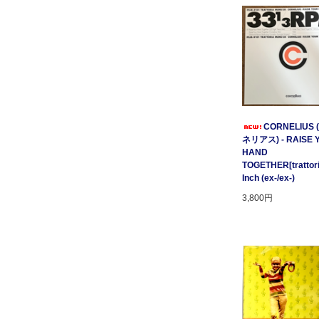
CORNELIUS
ネリアス) - RAISE 
HAND
TOGETHER[trattori
Inch (ex-/ex-)
3,800円