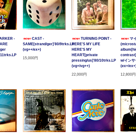
ARKER -
CAST -
TURNING POINT -
マ
 ARE
SAME[strand/ger]'80/9trks.LP
HERE'S MY LIFE
(microsta
ger
(vg++/ex+)
HERE'S MY
album[hi
/11trks.LP
HEART[private
contrast
15,000円
pressing/us]'80/10trks.LP
w/イン
(vg+/vg++)
(ex+/ex+
22,000円
12,800円