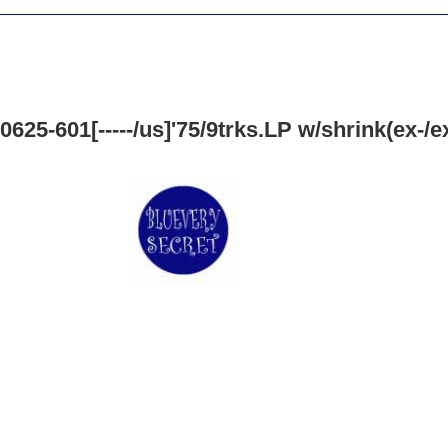
25-601[-----/us]'75/9trks.LP w/shrink(ex-/ex