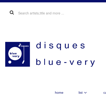
home
list
c