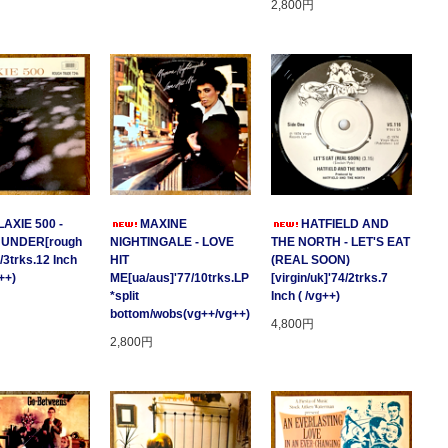
2,800円
AXIE 500 -
MAXINE
HATFIELD AND
HUNDER[rough
NIGHTINGALE - LOVE
THE NORTH - LET'S EAT
/3trks.12 Inch
HIT
(REAL SOON)
++)
ME[ua/aus]'77/10trks.LP
[virgin/uk]'74/2trks.7
*split
Inch ( /vg++)
bottom/wobs(vg++/vg++)
4,800円
2,800円