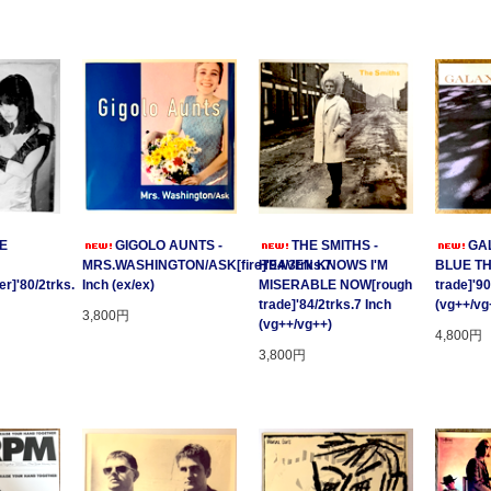
GE
GIGOLO AUNTS -
THE SMITHS -
GAL
MRS.WASHINGTON/ASK[fire]'94/3trks.7
HEAVEN KNOWS I'M
BLUE T
r]'80/2trks.
Inch (ex/ex)
MISERABLE NOW[rough
trade]'90
trade]'84/2trks.7 Inch
(vg++/vg
3,800円
(vg++/vg++)
4,800円
3,800円