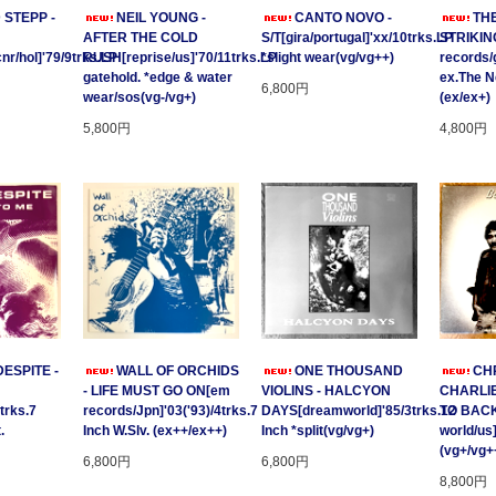
 STEPP -
NEIL YOUNG -
CANTO NOVO -
TH
AFTER THE COLD
S/T[gira/portugal]'xx/10trks.LP
STRIKING
/hol]'79/9trks.LP
RUSH[reprise/us]'70/11trks.LP
*slight wear(vg/vg++)
records/
gatehold. *edge & water
ex.The 
6,800円
wear/sos(vg-/vg+)
(ex/ex+)
5,800円
4,800円
ESPITE -
WALL OF ORCHIDS
ONE THOUSAND
CHR
- LIFE MUST GO ON[em
VIOLINS - HALCYON
CHARLIE
trks.7
records/Jpn]'03('93)/4trks.7
DAYS[dreamworld]'85/3trks.12
TO BACK
.
Inch W.Slv. (ex++/ex++)
Inch *split(vg/vg+)
world/us
(vg+/vg+
6,800円
6,800円
8,800円