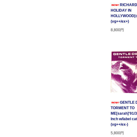
RICHARD
HOLIDAY IN
HOLLYWOOD[cnr
(vg++/ex+)
8,800円
GENTLE D
TORMENT TO
ME[sarah]'91/3
Inch w/label cat
(vg++/ex-)
5,800円