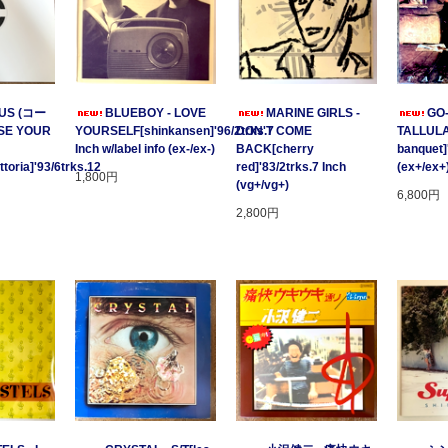
US (コー
BLUEBOY - LOVE
MARINE GIRLS -
GO
SE YOUR
YOURSELF[shinkansen]'96/2trks.7
DON'T COME
TALLULA
Inch w/label info (ex-/ex-)
BACK[cherry
banquet]
oria]'93/6trks.12
red]'83/2trks.7 Inch
(ex+/ex+
1,800円
(vg+/vg+)
6,800円
2,800円