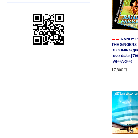
RANDY P
THE GINGERS
BLOOMING[gin
records/us]'79
(vg++/vg++)
17,800円