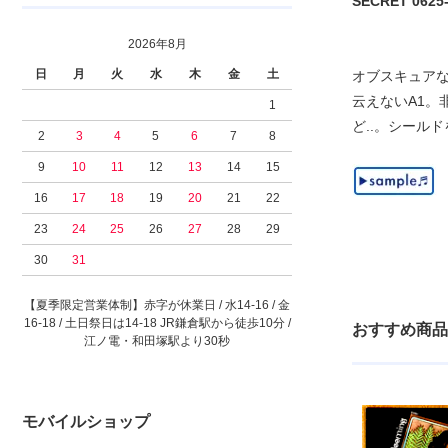
SECRET 0625-60
2026年8月
日
月
火
水
木
金
土
オブスキュアな
云えないA1。
1
ど..。シール
2
3
4
5
6
7
8
9
10
11
12
13
14
15
16
17
18
19
20
21
22
23
24
25
26
27
28
29
30
31
【夏季限定営業体制】赤字が休業日 / 水14-16 / 金
16-18 / 土日祭日は14-18 JR鎌倉駅から徒歩10分 /
おすすめ商品
江ノ電・和田塚駅より30秒
モバイルショップ