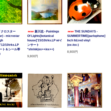
イクロスター
新川忠 - Paintings
THE SUNDAYS -
r) - microstar
Of Lights[botanical
SUMMERTIME[parlophone]'97/2
gh
house]'15/10trks.LP w/イ
Inch ltd.red vinyl
]'12/10trks.LP
ンサート
(ex-/ex-)
サート＆シール帯
*shrink(ex++/ex++)
8,800円
)
9,800円