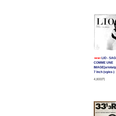
LIO - SA
COMME UNE
IMAGE[ariola/ge
7 Inch (vg/ex-)
4,800円