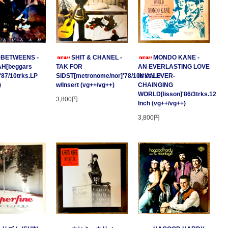
-BETWEENS -
SHIT & CHANEL -
MONDO KANE -
H[beggars
TAK FOR
AN EVERLASTING LOVE
'87/10trks.LP
SIDST[metronome/nor]'78/10trks.LP
IN AN EVER-
)
w/Insert (vg++/vg++)
CHAINGING
WORLD[lisson]'86/3trks.12
3,800円
Inch (vg++/vg++)
3,800円