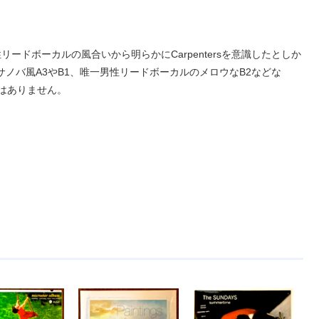
ドボーカルの風合いから明らかにCarpentersを意識したとしか
ノバ風A3やB1、唯一男性リードボーカルのメロウなB2などな
はありません。