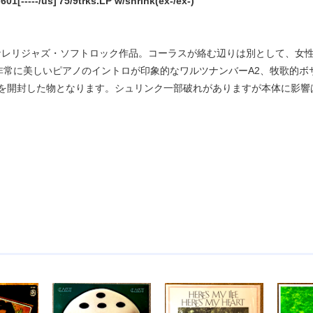
1[-----/us]'75/9trks.LP w/shrink(ex-/ex-)
レリジャズ・ソフトロック作品。コーラスが絡む辺りは別として、女性リー
非常に美しいピアノのイントロが印象的なワルツナンバーA2、牧歌的ボサ
ドを開封した物となります。シュリンク一部破れがありますが本体に影響