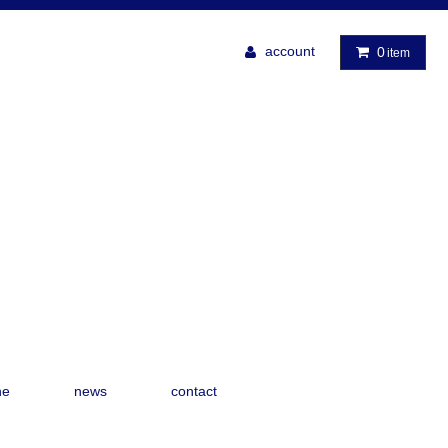
account
0
item
ne
news
contact