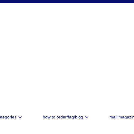
ategories
how to order/faq/blog
mail magazi