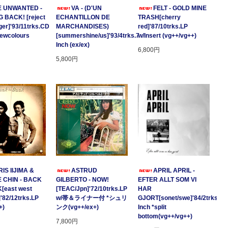
E UNWANTED -
VA - (D'UN
FELT - GOLD MINE
 BACK! [reject
ECHANTILLON DE
TRASH[cherry
ger]'93/11trks.CD
MARCHANDISES)
red]'87/10trks.LP
Newcolours
[summershine/us]'93/4trks.7
w/Insert (vg++/vg++)
Inch (ex/ex)
6,800円
5,800円
IS IIJIMA &
ASTRUD
APRIL APRIL -
 CHIN - BACK
GILBERTO - NOW!
EFTER ALLT SOM VI
[east west
[TEAC/Jpn]'72/10trks.LP
HAR
]'82/12trks.LP
w/帯＆ライナー付 *シュリ
GJORT[sonet/swe]'84/2trks.7
+)
ンク(vg++/ex+)
Inch *split
bottom(vg++/vg++)
7,800円