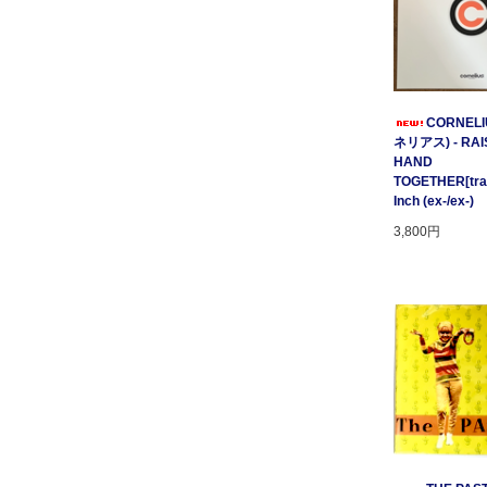
CORNELI
ネリアス) - RAI
HAND
TOGETHER[tratt
Inch (ex-/ex-)
3,800円