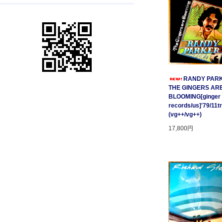
RANDY PARK
THE GINGERS AR
BLOOMING[ginger
records/us]'79/11t
(vg++/vg++)
17,800円