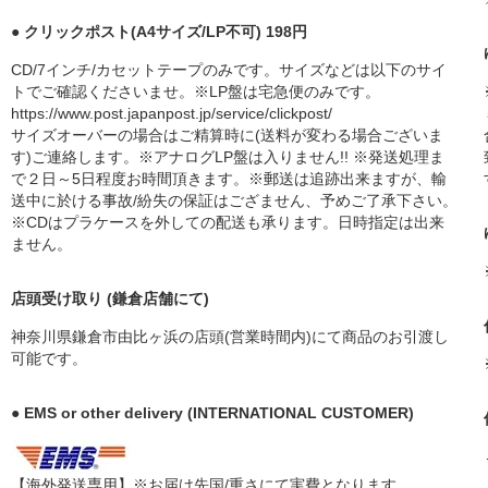
● クリックポスト(A4サイズ/LP不可) 198円
CD/7インチ/カセットテープのみです。サイズなどは以下のサイ
トでご確認くださいませ。※LP盤は宅急便のみです。
https://www.post.japanpost.jp/service/clickpost/
サイズオーバーの場合はご精算時に(送料が変わる場合ございま
す)ご連絡します。※アナログLP盤は入りません!! ※発送処理ま
で２日～5日程度お時間頂きます。※郵送は追跡出来ますが、輸
送中に於ける事故/紛失の保証はござません、予めご了承下さい。
※CDはプラケースを外しての配送も承ります。日時指定は出来
ません。
店頭受け取り (鎌倉店舗にて)
神奈川県鎌倉市由比ヶ浜の店頭(営業時間内)にて商品のお引渡し
可能です。
● EMS or other delivery (INTERNATIONAL CUSTOMER)
【海外発送専用】※お届け先国/重さにて実費となります。