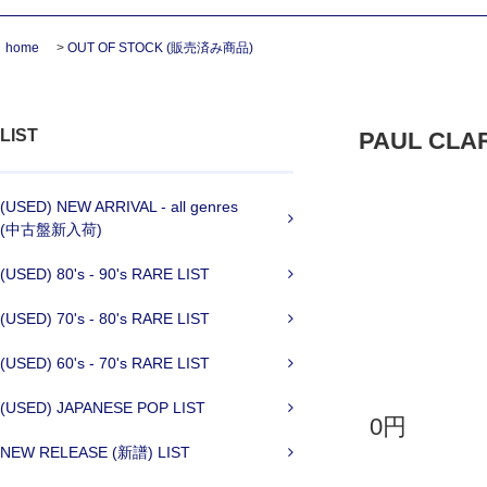
home
>
OUT OF STOCK (販売済み商品)
LIST
PAUL CLARK
(USED) NEW ARRIVAL - all genres
(中古盤新入荷)
(USED) 80's - 90's RARE LIST
(USED) 70's - 80's RARE LIST
(USED) 60's - 70's RARE LIST
(USED) JAPANESE POP LIST
0円
NEW RELEASE (新譜) LIST