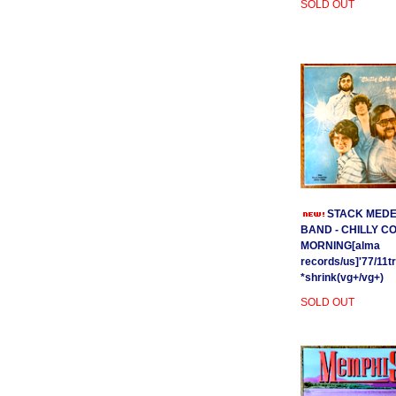
SOLD OUT
STACK MEDE
BAND - CHILLY C
MORNING[alma
records/us]'77/11t
*shrink(vg+/vg+)
SOLD OUT