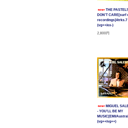
THE PASTELS 
DON'T CARE[surf c
recordings]4trks.7
(vg++/ex-)
2,800円
MIGUEL SAL
- YOU'LL BE MY
MUSIC[EMI/Australi
(vg++/vg++)