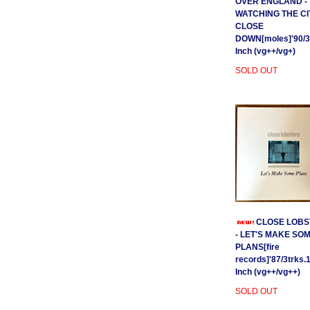
OVER ENGLAND -
WATCHING THE CI
CLOSE
DOWN[moles]'90/3
Inch (vg++/vg+)
SOLD OUT
CLOSE LOBS
- LET'S MAKE SO
PLANS[fire
records]'87/3trks.
Inch (vg++/vg++)
SOLD OUT