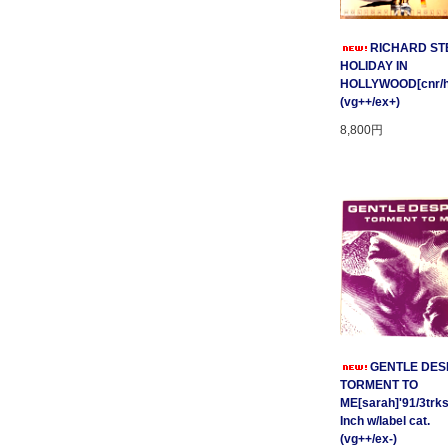
RICHARD STE
HOLIDAY IN
HOLLYWOOD[cnr/ho
(vg++/ex+)
8,800円
GENTLE DESP
TORMENT TO
ME[sarah]'91/3trks
Inch w/label cat.
(vg++/ex-)