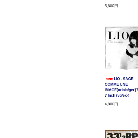
5,800円
LIO - SAGE
COMME UNE
IMAGE[ariola/ger]'
7 Inch (vg/ex-)
4,800円