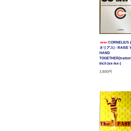
CORNELIUS
ネリアス) - RAISE 
HAND
TOGETHER[trattori
Inch (ex-/ex-)
3,800円