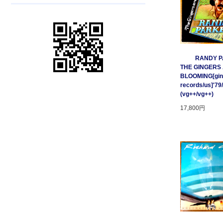
RANDY P
THE GINGERS
BLOOMING[gin
records/us]'79
(vg++/vg++)
17,800円