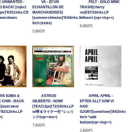
E UNWANTED -
VA - (D'UN
FELT - GOLD MINE
 BACK! [reject
ECHANTILLON DE
TRASH[cherry
ger]'93/11trks.CD
MARCHANDISES)
red]'87/10trks.LP
Newcolours
[summershine/us]'93/4trks.7
w/Insert (vg++/vg++)
Inch (ex/ex)
6,800円
5,800円
IS IIJIMA &
ASTRUD
APRIL APRIL -
 CHIN - BACK
GILBERTO - NOW!
EFTER ALLT SOM VI
[east west
[TEAC/Jpn]'72/10trks.LP
HAR
]'82/12trks.LP
w/帯＆ライナー付 *シュリ
GJORT[sonet/swe]'84/2trks.7
+)
ンク(vg++/ex+)
Inch *split
bottom(vg++/vg++)
7,800円
2,800円