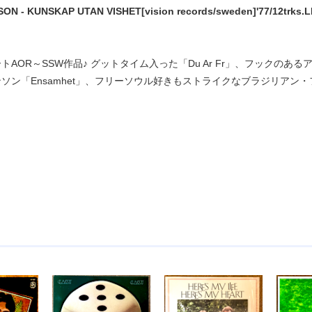
N - KUNSKAP UTAN VISHET[vision records/sweden]'77/12trks.LP
AOR～SSW作品♪ グットタイム入った「Du Ar Fr」、フックのあるアレンジ
ン「Ensamhet」、フリーソウル好きもストライクなブラジリアン・フレイバー