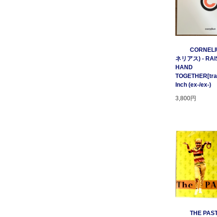
CORNELI
ネリアス) - RAI
HAND
TOGETHER[tratt
Inch (ex-/ex-)
3,800円
THE PAST