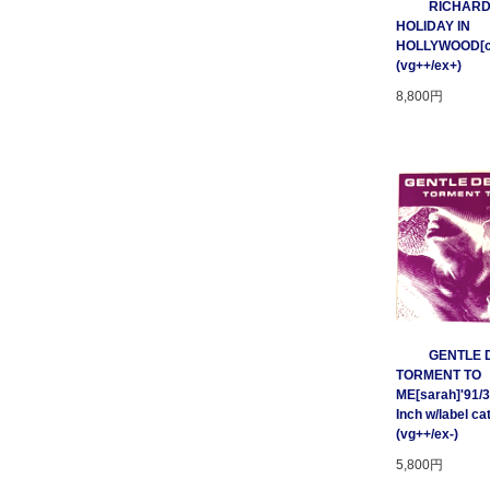
RICHARD
HOLIDAY IN
HOLLYWOOD[cnr
(vg++/ex+)
8,800円
GENTLE D
TORMENT TO
ME[sarah]'91/3
Inch w/label cat
(vg++/ex-)
5,800円