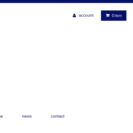
account
0
item
ne
news
contact