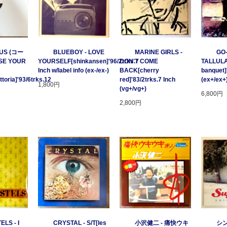
US (コー
BLUEBOY - LOVE
MARINE GIRLS -
GO
SE YOUR
YOURSELF[shinkansen]'96/2trks.7
DON'T COME
TALLULA
Inch w/label info (ex-/ex-)
BACK[cherry
banquet]
oria]'93/6trks.12
red]'83/2trks.7 Inch
(ex+/ex+
1,800円
(vg+/vg+)
6,800円
2,800円
ELS - I
CRYSTAL - S/T[les
小沢健二 - 痛快ウキ
シン