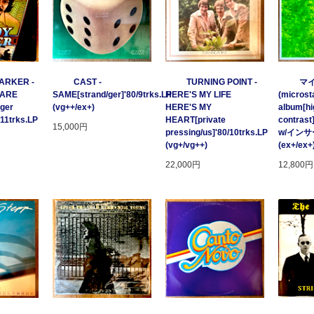
ARKER -
CAST -
TURNING POINT -
マ
 ARE
SAME[strand/ger]'80/9trks.LP
HERE'S MY LIFE
(microsta
ger
(vg++/ex+)
HERE'S MY
album[hi
/11trks.LP
HEART[private
contrast
15,000円
pressing/us]'80/10trks.LP
w/イン
(vg+/vg++)
(ex+/ex+
22,000円
12,800円