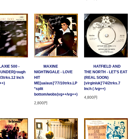
AXIE 500 -
MAXINE
HATFIELD AND
HUNDER[rough
NIGHTINGALE - LOVE
THE NORTH - LET'S EAT
/3trks.12 Inch
HIT
(REAL SOON)
++)
ME[ua/aus]'77/10trks.LP
[virgin/uk]'74/2trks.7
*split
Inch ( /vg++)
bottom/wobs(vg++/vg++)
4,800円
2,800円