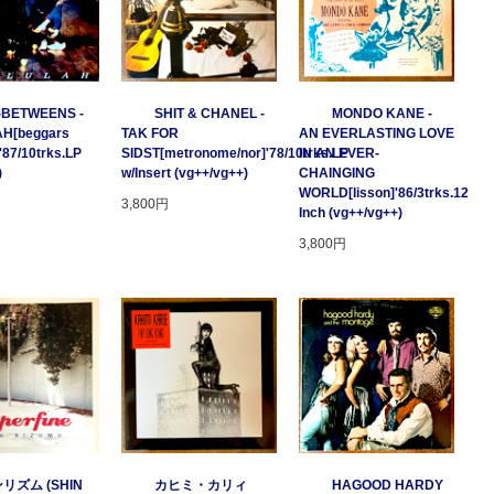
-BETWEENS -
SHIT & CHANEL -
MONDO KANE -
H[beggars
TAK FOR
AN EVERLASTING LOVE
'87/10trks.LP
SIDST[metronome/nor]'78/10trks.LP
IN AN EVER-
)
w/Insert (vg++/vg++)
CHAINGING
WORLD[lisson]'86/3trks.12
3,800円
Inch (vg++/vg++)
3,800円
リズム (SHIN
カヒミ・カリィ
HAGOOD HARDY