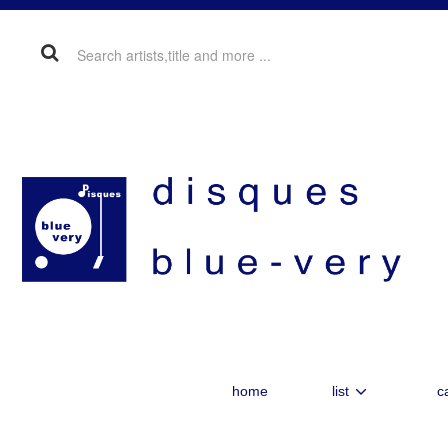
home
list
c