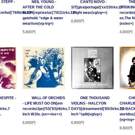
 STEPP -
NEIL YOUNG -
CANTO NOVO -
TH
AFTER THE COLD
S/T[gira/portugal]'xx/10trks.LP
STRIKING
/hol]'79/9trks.LP
RUSH[reprise/us]'70/11trks.LP
*slight wear(vg/vg++)
records/
gatehold. *edge & water
ex.The 
6,800円
wear/sos(vg-/vg+)
(ex/ex+)
5,800円
4,800円
ESPITE -
WALL OF ORCHIDS
ONE THOUSAND
CHR
- LIFE MUST GO ON[em
VIOLINS - HALCYON
CHARLIE
trks.7
records/Jpn]'03('93)/4trks.7
DAYS[dreamworld]'85/3trks.12
TO BACK
.
Inch W.Slv. (ex++/ex++)
Inch *split(vg/vg+)
world/us
(vg+/vg+
6,800円
6,800円
8,800円