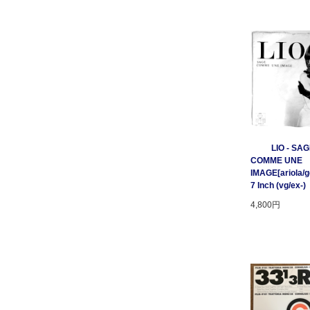
LIO - SA
COMME UNE
IMAGE[ariola/ge
7 Inch (vg/ex-)
4,800円