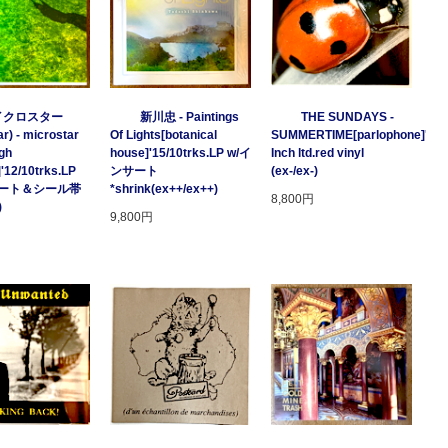
イクロスター
新川忠 - Paintings
THE SUNDAYS -
r) - microstar
Of Lights[botanical
SUMMERTIME[parlophone]'97/2
gh
house]'15/10trks.LP w/イ
Inch ltd.red vinyl
]'12/10trks.LP
ンサート
(ex-/ex-)
サート＆シール帯
*shrink(ex++/ex++)
8,800円
)
9,800円