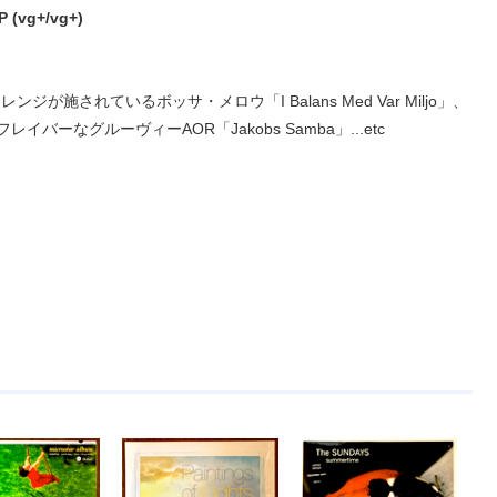
 (vg+/vg+)
が施されているボッサ・メロウ「I Balans Med Var Miljo」、
なグルーヴィーAOR「Jakobs Samba」...etc