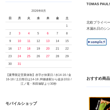
TOMAS PAULSO
2026年8月
日
月
火
水
木
金
土
北欧プライベート
1
木漏れ日のシンソ
2
3
4
5
6
7
8
9
10
11
12
13
14
15
16
17
18
19
20
21
22
23
24
25
26
27
28
29
30
31
【夏季限定営業体制】赤字が休業日 / 水14-16 / 金
おすすめ商品
16-18 / 土日祭日は14-18 JR鎌倉駅から徒歩10分 /
江ノ電・和田塚駅より30秒
モバイルショップ