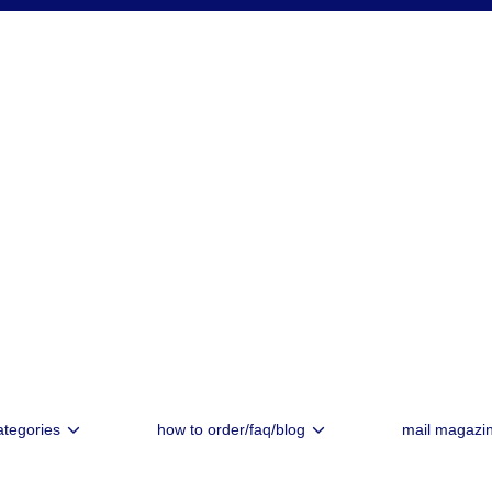
ategories
how to order/faq/blog
mail magazi