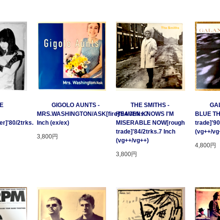
GE
GIGOLO AUNTS -
THE SMITHS -
GAL
MRS.WASHINGTON/ASK[fire]'94/3trks.7
HEAVEN KNOWS I'M
BLUE T
r]'80/2trks.
Inch (ex/ex)
MISERABLE NOW[rough
trade]'90
trade]'84/2trks.7 Inch
(vg++/vg
3,800円
(vg++/vg++)
4,800円
3,800円