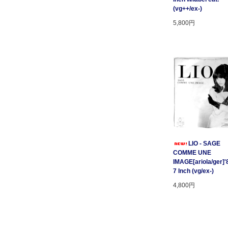
(vg++/ex-)
5,800円
LIO - SAGE
COMME UNE
IMAGE[ariola/ger]'
7 Inch (vg/ex-)
4,800円