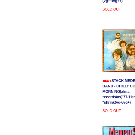
(vg++/vg++)
SOLD OUT
STACK MEDE
BAND - CHILLY C
MORNING[alma
records/us]'77/11t
*shrink(vg+/vg+)
SOLD OUT