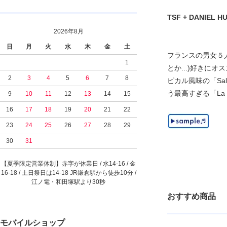
TSF + DANIEL HUC
2026年8月
日
月
火
水
木
金
土
フランスの男女５人
1
とか...)好きにオスス
2
3
4
5
6
7
8
ピカル風味の「Sal
う最高すぎる「La Cha
9
10
11
12
13
14
15
16
17
18
19
20
21
22
23
24
25
26
27
28
29
30
31
【夏季限定営業体制】赤字が休業日 / 水14-16 / 金
16-18 / 土日祭日は14-18 JR鎌倉駅から徒歩10分 /
江ノ電・和田塚駅より30秒
おすすめ商品
モバイルショップ