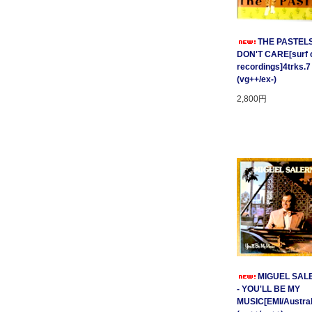
THE PASTELS 
DON'T CARE[surf c
recordings]4trks.7
(vg++/ex-)
2,800円
MIGUEL SAL
- YOU'LL BE MY
MUSIC[EMI/Australi