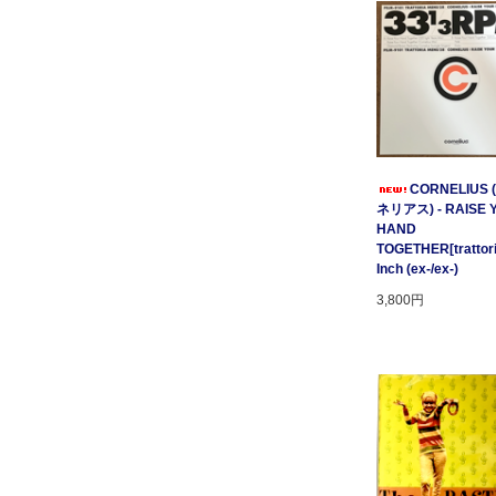
CORNELIUS
ネリアス) - RAISE 
HAND
TOGETHER[trattori
Inch (ex-/ex-)
3,800円