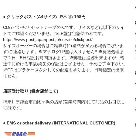
● クリックポスト(A4サイズ/LP不可) 198円
CD/7インチ/カセットテープのみです。サイズなどは以下のサイ
トでご確認くださいませ。※LP盤は宅急便のみです。
https://www.post.japanpost.jp/service/clickpost/
サイズオーバーの場合はご精算時に(送料が変わる場合ございま
す)ご連絡します。※アナログLP盤は入りません!! ※発送処理ま
で２日～5日程度お時間頂きます。※郵送は追跡出来ますが、輸
送中に於ける事故/紛失の保証はござません、予めご了承下さい。
※CDはプラケースを外しての配送も承ります。日時指定は出来
ません。
店頭受け取り (鎌倉店舗にて)
神奈川県鎌倉市由比ヶ浜の店頭(営業時間内)にて商品のお引渡し
可能です。
● EMS or other delivery (INTERNATIONAL CUSTOMER)