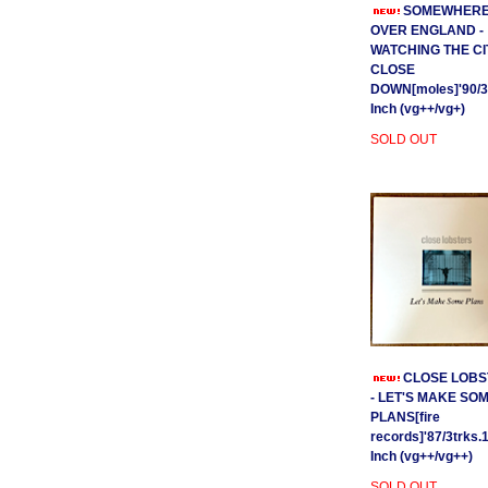
SOMEWHER
OVER ENGLAND -
WATCHING THE CI
CLOSE
DOWN[moles]'90/3
Inch (vg++/vg+)
SOLD OUT
CLOSE LOBS
- LET'S MAKE SO
PLANS[fire
records]'87/3trks.
Inch (vg++/vg++)
SOLD OUT