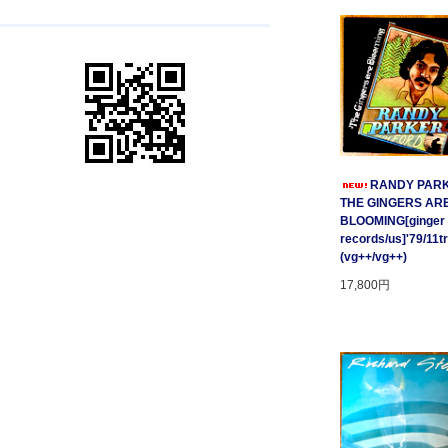
RANDY PARK
THE GINGERS AR
BLOOMING[ginger
records/us]'79/11t
(vg++/vg++)
17,800円