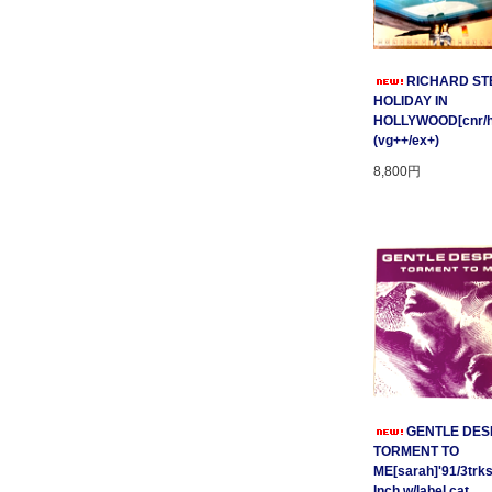
RICHARD STE
HOLIDAY IN
HOLLYWOOD[cnr/ho
(vg++/ex+)
8,800円
GENTLE DESP
TORMENT TO
ME[sarah]'91/3trks
Inch w/label cat.