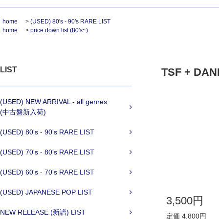
home
>
(USED) 80's - 90's RARE LIST
home
>
price down list (80's~)
LIST
TSF + DANI
(USED) NEW ARRIVAL - all genres
(中古盤新入荷)
(USED) 80's - 90's RARE LIST
(USED) 70's - 80's RARE LIST
(USED) 60's - 70's RARE LIST
(USED) JAPANESE POP LIST
3,500円
NEW RELEASE (新譜) LIST
定価 4,800円