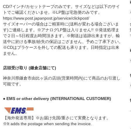
CD/7インチ/カセットテープのみです。サイズなどは以下のサイ
トでご確認くださいませ。※LP盤は宅急便のみです。
https://www.post.japanpost.jp/service/clickpost/
サイズオーバーの場合はご精算時に(送料が変わる場合ございま
す)ご連絡します。※アナログLP盤は入りません!! ※発送処理ま
で２日～5日程度お時間頂きます。※郵送は追跡出来ますが、輸
送中に於ける事故/紛失の保証はござません、予めご了承下さい。
※CDはプラケースを外しての配送も承ります。日時指定は出来
ません。
店頭受け取り (鎌倉店舗にて)
神奈川県鎌倉市由比ヶ浜の店頭(営業時間内)にて商品のお引渡し
可能です。
● EMS or other delivery (INTERNATIONAL CUSTOMER)
【海外発送専用】※お届け先国/重さにて実費となります。
※It adds the postage when sending the invoice.