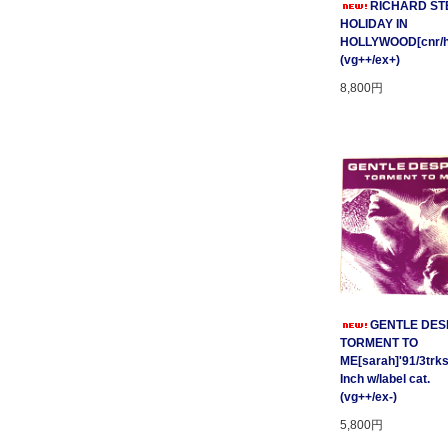
RICHARD STE
HOLIDAY IN
HOLLYWOOD[cnr/ho
(vg++/ex+)
8,800円
GENTLE DESP
TORMENT TO
ME[sarah]'91/3trks
Inch w/label cat.
(vg++/ex-)
5,800円