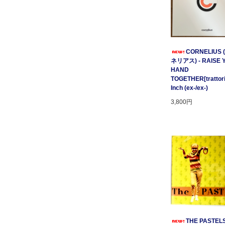
CORNELIUS
ネリアス) - RAISE 
HAND
TOGETHER[trattori
Inch (ex-/ex-)
3,800円
THE PASTELS 