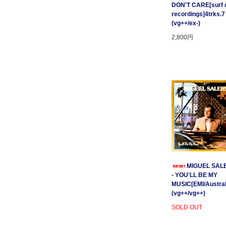
DON'T CARE[surf c
recordings]4trks.7
(vg++/ex-)
2,800円
MIGUEL SAL
- YOU'LL BE MY
MUSIC[EMI/Australi
(vg++/vg++)
SOLD OUT