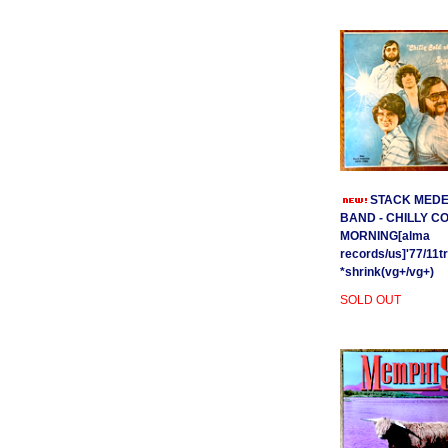
STACK MEDE
BAND - CHILLY C
MORNING[alma
records/us]'77/11t
*shrink(vg+/vg+)
SOLD OUT