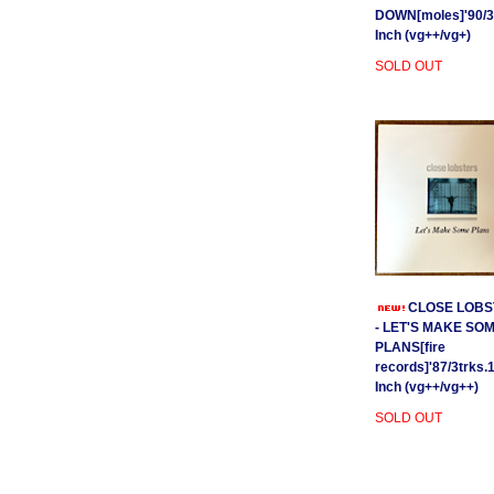
DOWN[moles]'90/3
Inch (vg++/vg+)
SOLD OUT
CLOSE LOBS
- LET'S MAKE SO
PLANS[fire
records]'87/3trks.
Inch (vg++/vg++)
SOLD OUT