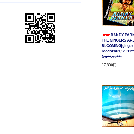
RANDY PARK
THE GINGERS AR
BLOOMING[ginger
records/us]'79/11t
(vg++/vg++)
17,800円