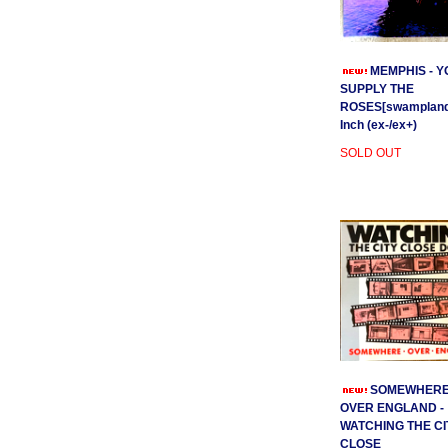
MEMPHIS - Y
SUPPLY THE
ROSES[swamplands
Inch (ex-/ex+)
SOLD OUT
SOMEWHER
OVER ENGLAND -
WATCHING THE CI
CLOSE