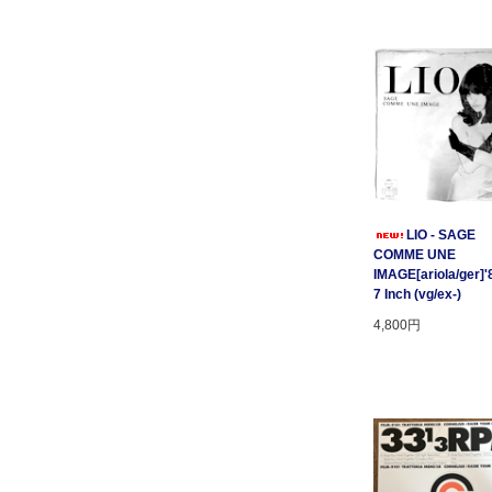
LIO - SAGE
COMME UNE
IMAGE[ariola/ger]'
7 Inch (vg/ex-)
4,800円