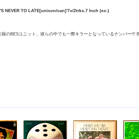
'S NEVER TO LATE[unison/can]'7x/2trks.7 Inch (ex-)
ruick在籍のBESユニット。彼らの中でも一際キラーとなっているナンバー!!!