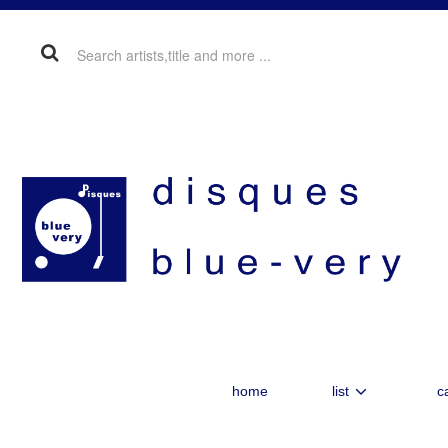
home
list
c