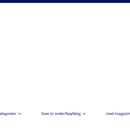
ategories
how to order/faq/blog
mail magazi