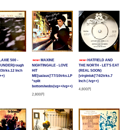
AXIE 500 -
MAXINE
HATFIELD AND
HUNDER[rough
NIGHTINGALE - LOVE
THE NORTH - LET'S EAT
/3trks.12 Inch
HIT
(REAL SOON)
++)
ME[ua/aus]'77/10trks.LP
[virgin/uk]'74/2trks.7
*split
Inch ( /vg++)
bottom/wobs(vg++/vg++)
4,800円
2,800円