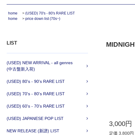
home
>
(USED) 70's - 80's RARE LIST
home
>
price down list (70s~)
LIST
MIDNIGHT
(USED) NEW ARRIVAL - all genres
(中古盤新入荷)
(USED) 80's - 90's RARE LIST
(USED) 70's - 80's RARE LIST
(USED) 60's - 70's RARE LIST
(USED) JAPANESE POP LIST
3,000円
NEW RELEASE (新譜) LIST
定価 3,800円