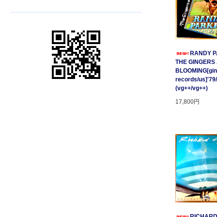
RANDY P
THE GINGERS
BLOOMING[gin
records/us]'79
(vg++/vg++)
17,800円
RICHARD