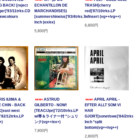
 BACK! [reject
ECHANTILLON DE
TRASH[cherry
ger]'93/11trks.CD
MARCHANDISES)
red]'87/10trks.LP
Newcolours
[summershine/us]'93/4trks.7
w/Insert (vg++/vg++)
Inch (ex/ex)
6,800円
5,800円
IS IIJIMA &
ASTRUD
APRIL APRIL -
 CHIN - BACK
GILBERTO - NOW!
EFTER ALLT SOM VI
[east west
[TEAC/Jpn]'72/10trks.LP
HAR
]'82/12trks.LP
w/帯＆ライナー付 *シュリ
GJORT[sonet/swe]'84/2trks.7
+)
ンク(vg++/ex+)
Inch *split
bottom(vg++/vg++)
7,800円
2,800円