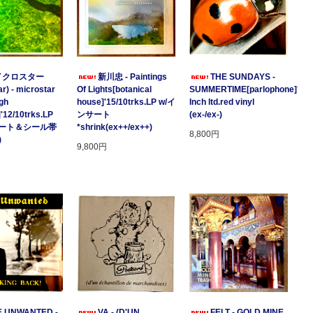
イクロスター
新川忠 - Paintings
THE SUNDAYS -
r) - microstar
Of Lights[botanical
SUMMERTIME[parlophone]'97/2
gh
house]'15/10trks.LP w/イ
Inch ltd.red vinyl
]'12/10trks.LP
ンサート
(ex-/ex-)
サート＆シール帯
*shrink(ex++/ex++)
8,800円
)
9,800円
E UNWANTED -
VA - (D'UN
FELT - GOLD MINE