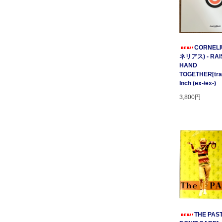
CORNELI
ネリアス) - RAI
HAND
TOGETHER[tratt
Inch (ex-/ex-)
3,800円
THE PAST