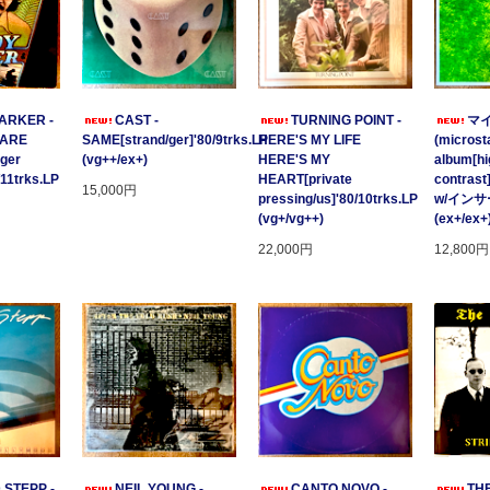
ARKER -
CAST -
TURNING POINT -
マ
 ARE
SAME[strand/ger]'80/9trks.LP
HERE'S MY LIFE
(microsta
ger
(vg++/ex+)
HERE'S MY
album[hi
/11trks.LP
HEART[private
contrast
15,000円
pressing/us]'80/10trks.LP
w/イン
(vg+/vg++)
(ex+/ex+
22,000円
12,800円
 STEPP -
NEIL YOUNG -
CANTO NOVO -
TH