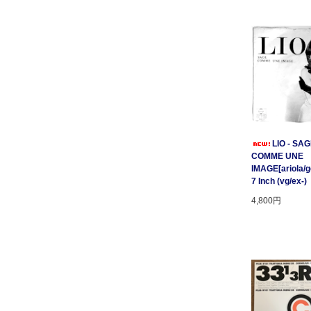
LIO - SA
COMME UNE
IMAGE[ariola/ge
7 Inch (vg/ex-)
4,800円