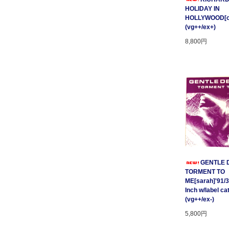
HOLIDAY IN
HOLLYWOOD[cnr
(vg++/ex+)
8,800円
GENTLE D
TORMENT TO
ME[sarah]'91/3
Inch w/label cat
(vg++/ex-)
5,800円