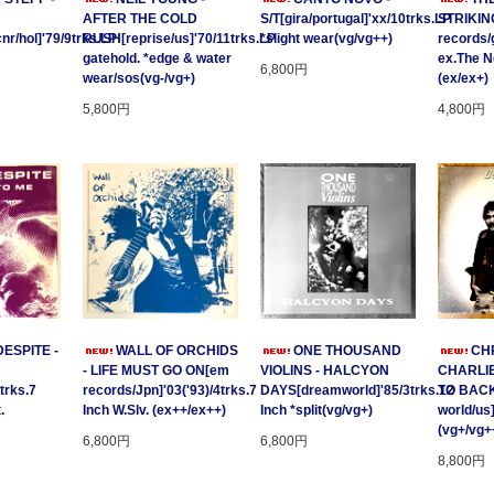
AFTER THE COLD
S/T[gira/portugal]'xx/10trks.LP
STRIKING
/hol]'79/9trks.LP
RUSH[reprise/us]'70/11trks.LP
*slight wear(vg/vg++)
records/
gatehold. *edge & water
ex.The 
6,800円
wear/sos(vg-/vg+)
(ex/ex+)
5,800円
4,800円
ESPITE -
WALL OF ORCHIDS
ONE THOUSAND
CHR
- LIFE MUST GO ON[em
VIOLINS - HALCYON
CHARLIE
trks.7
records/Jpn]'03('93)/4trks.7
DAYS[dreamworld]'85/3trks.12
TO BACK
.
Inch W.Slv. (ex++/ex++)
Inch *split(vg/vg+)
world/us
(vg+/vg+
6,800円
6,800円
8,800円