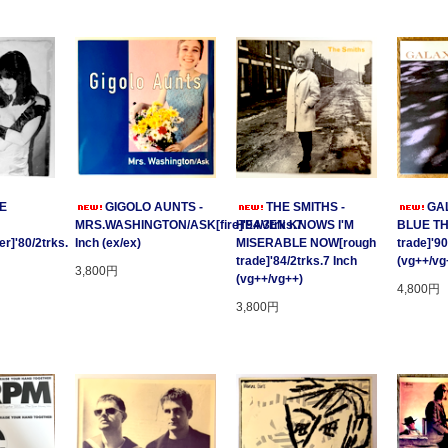
GE
GIGOLO AUNTS -
THE SMITHS -
GAL
MRS.WASHINGTON/ASK[fire]'94/3trks.7
HEAVEN KNOWS I'M
BLUE T
r]'80/2trks.
Inch (ex/ex)
MISERABLE NOW[rough
trade]'90
trade]'84/2trks.7 Inch
(vg++/vg
3,800円
(vg++/vg++)
4,800円
3,800円