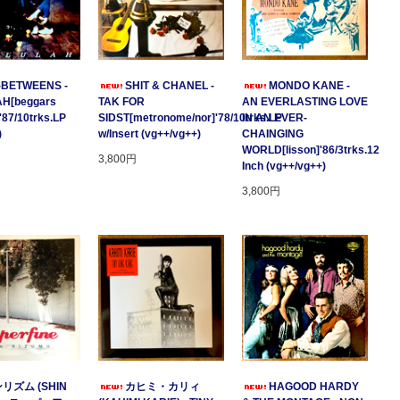
-BETWEENS -
SHIT & CHANEL -
MONDO KANE -
H[beggars
TAK FOR
AN EVERLASTING LOVE
'87/10trks.LP
SIDST[metronome/nor]'78/10trks.LP
IN AN EVER-
)
w/Insert (vg++/vg++)
CHAINGING
WORLD[lisson]'86/3trks.12
3,800円
Inch (vg++/vg++)
3,800円
リズム (SHIN
カヒミ・カリィ
HAGOOD HARDY