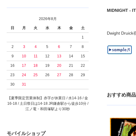
MIDNIGHT - IT
2026年8月
日
月
火
水
木
金
土
Dwight D
1
2
3
4
5
6
7
8
9
10
11
12
13
14
15
16
17
18
19
20
21
22
23
24
25
26
27
28
29
30
31
おすすめ商品
【夏季限定営業体制】赤字が休業日 / 水14-16 / 金
16-18 / 土日祭日は14-18 JR鎌倉駅から徒歩10分 /
江ノ電・和田塚駅より30秒
モバイルショップ