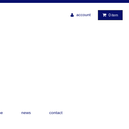
account
0
item
ne
news
contact