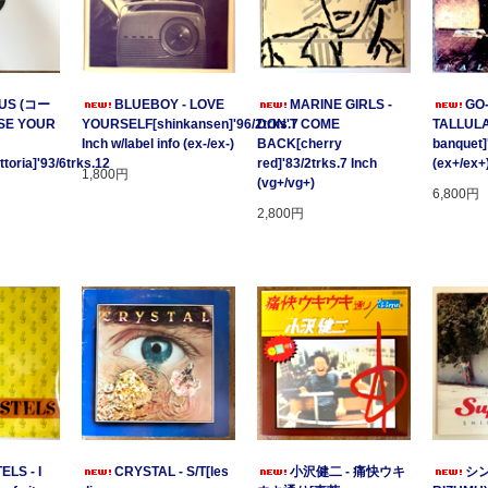
US (コー
BLUEBOY - LOVE
MARINE GIRLS -
GO
SE YOUR
YOURSELF[shinkansen]'96/2trks.7
DON'T COME
TALLULA
Inch w/label info (ex-/ex-)
BACK[cherry
banquet]
oria]'93/6trks.12
red]'83/2trks.7 Inch
(ex+/ex+
1,800円
(vg+/vg+)
6,800円
2,800円
ELS - I
CRYSTAL - S/T[les
小沢健二 - 痛快ウキ
シン