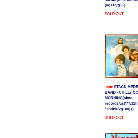
(vg++/vg++)
SOLD OUT
STACK MEDE
BAND - CHILLY C
MORNING[alma
records/us]'77/11t
*shrink(vg+/vg+)
SOLD OUT