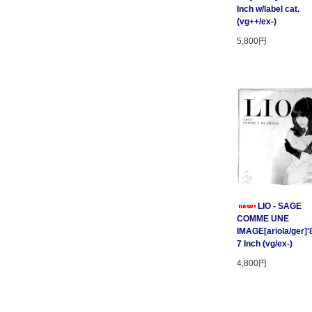
Inch w/label cat.
(vg++/ex-)
5,800円
LIO - SAGE
COMME UNE
IMAGE[ariola/ger]'
7 Inch (vg/ex-)
4,800円