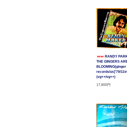
RANDY PARK
THE GINGERS AR
BLOOMING[ginger
records/us]'79/11t
(vg++/vg++)
17,800円