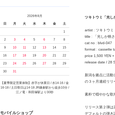
2026年8月
ツキトウミ「光しか映さな
日
月
火
水
木
金
土
artist : ツキトウミ
1
title : 「光
2
3
4
5
6
7
8
cat no : blvd-047
9
10
11
12
13
14
15
format : cassette
16
17
18
19
20
21
22
price 1,500 YEN +
release date / 28
23
24
25
26
27
28
29
30
31
新潟を拠点に活動
の３ヶ月連続リリー
【夏季限定営業体制】赤字が休業日 / 水14-16 / 金
16-18 / 土日祭日は14-18 JR鎌倉駅から徒歩10分 /
江ノ電・和田塚駅より30秒
素朴で穏やかな歌
リリース第２弾は2
モバイルショップ
デフォルトの弾き