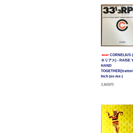
CORNELIUS
ネリアス) - RAISE 
HAND
TOGETHER[trattori
Inch (ex-/ex-)
3,800円