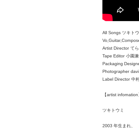
All Songs ツキト
Vo,Guitar,Comp
Artist Director てら
Tape Editor 小園兼一
Packaging Desi
Photographer davis
Label Director 中
【artist infomatio
ツキトウミ
2003 年生まれ、