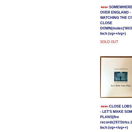
SOMEWHER
OVER ENGLAND -
WATCHING THE CI
CLOSE
DOWN[moles]'90/3
Inch (vg++/vg+)
SOLD OUT
CLOSE LOBS
- LET'S MAKE SO
PLANS[fire
records]'87/3trks.
Inch (vg++/vg++)