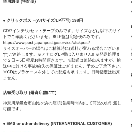
佐川急便 (宅配便)
● クリックポスト(A4サイズ/LP不可) 198円
CD/7インチ/カセットテープのみです。サイズなどは以下のサイ
トでご確認くださいませ。※LP盤は宅急便のみです。
https://www.post.japanpost.jp/service/clickpost/
サイズオーバーの場合はご精算時に(送料が変わる場合ございま
す)ご連絡します。※アナログLP盤は入りません!! ※発送処理ま
で２日～5日程度お時間頂きます。※郵送は追跡出来ますが、輸
送中に於ける事故/紛失の保証はござません、予めご了承下さい。
※CDはプラケースを外しての配送も承ります。日時指定は出来
ません。
店頭受け取り (鎌倉店舗にて)
神奈川県鎌倉市由比ヶ浜の店頭(営業時間内)にて商品のお引渡し
可能です。
● EMS or other delivery (INTERNATIONAL CUSTOMER)