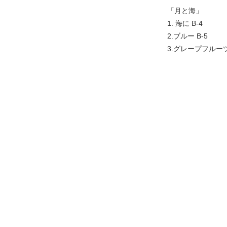
「月と海」
1. 海に B-4
2.ブルー B-5
3.グレープフルーツ