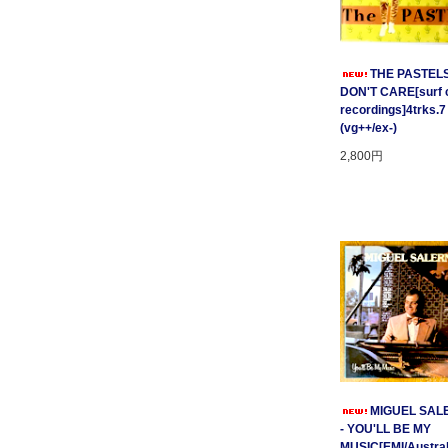
THE PASTELS 
DON'T CARE[surf c
recordings]4trks.7
(vg++/ex-)
2,800円
MIGUEL SAL
- YOU'LL BE MY
MUSIC[EMI/Australi