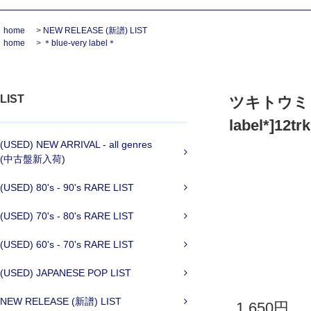
home
>
NEW RELEASE (新譜) LIST
home
>
＊blue-very label＊
LIST
ツキトウミ「
label*]12tr
(USED) NEW ARRIVAL - all genres
(中古盤新入荷)
(USED) 80's - 90's RARE LIST
(USED) 70's - 80's RARE LIST
(USED) 60's - 70's RARE LIST
(USED) JAPANESE POP LIST
NEW RELEASE (新譜) LIST
1,650円