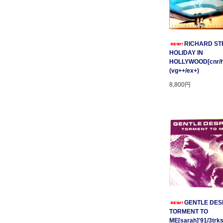
RICHARD STE
HOLIDAY IN
HOLLYWOOD[cnr/ho
(vg++/ex+)
8,800円
GENTLE DESP
TORMENT TO
ME[sarah]'91/3trks