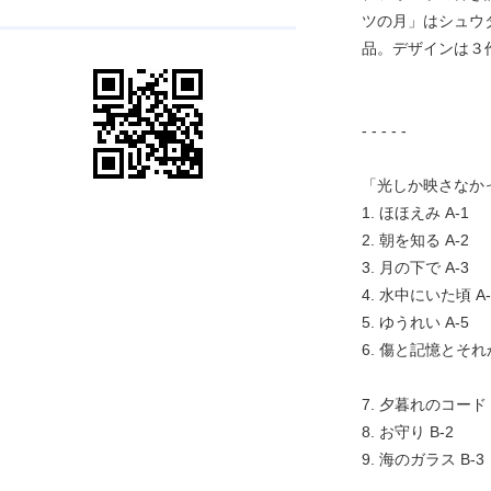
ツの月」はシュウタ
品。デザインは３作と
- - - - -
「光しか映さなか
1. ほほえみ A-1
2. 朝を知る A-2
3. 月の下で A-3
4. 水中にいた頃 A-
5. ゆうれい A-5
6. 傷と記憶とそれ
7. 夕暮れのコード 
8. お守り B-2
9. 海のガラス B-3