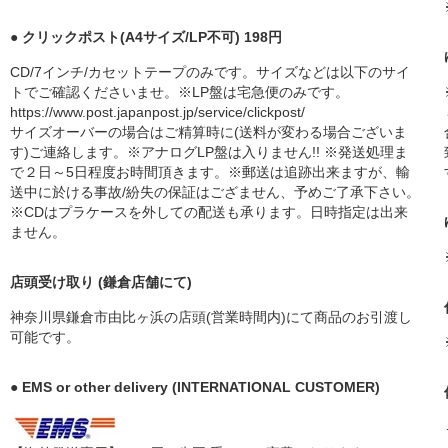
● クリックポスト(A4サイズ/LP不可) 198円
CD/7インチ/カセットテープのみです。サイズなどは以下のサイ
トでご確認くださいませ。※LP盤は宅急便のみです。
https://www.post.japanpost.jp/service/clickpost/
サイズオーバーの場合はご精算時に(送料が変わる場合ございま
す)ご連絡します。※アナログLP盤は入りません!! ※発送処理ま
で２日～5日程度お時間頂きます。※郵送は追跡出来ますが、輸
送中に於ける事故/紛失の保証はござません、予めご了承下さい。
※CDはプラケースを外しての配送も承ります。日時指定は出来
ません。
店頭受け取り (鎌倉店舗にて)
神奈川県鎌倉市由比ヶ浜の店頭(営業時間内)にて商品のお引渡し
可能です。
● EMS or other delivery (INTERNATIONAL CUSTOMER)