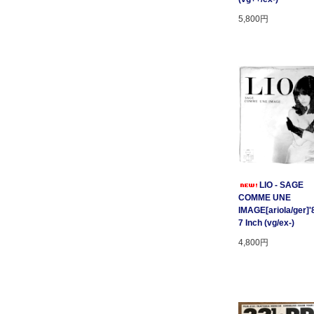
5,800円
LIO - SAGE
COMME UNE
IMAGE[ariola/ger]'
7 Inch (vg/ex-)
4,800円