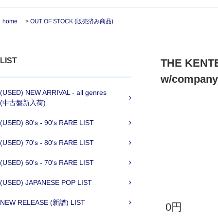
home
>
OUT OF STOCK (販売済み商品)
LIST
THE KENTE
w/company 
(USED) NEW ARRIVAL - all genres
(中古盤新入荷)
(USED) 80's - 90's RARE LIST
(USED) 70's - 80's RARE LIST
(USED) 60's - 70's RARE LIST
(USED) JAPANESE POP LIST
NEW RELEASE (新譜) LIST
0円