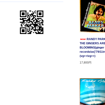
RANDY PARK
THE GINGERS AR
BLOOMING[ginger
records/us]'79/11t
(vg++/vg++)
17,800円