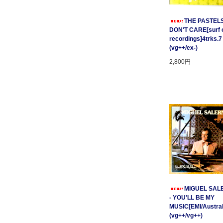
THE PASTELS 
DON'T CARE[surf c
recordings]4trks.7
(vg++/ex-)
2,800円
MIGUEL SAL
- YOU'LL BE MY
MUSIC[EMI/Australi
(vg++/vg++)