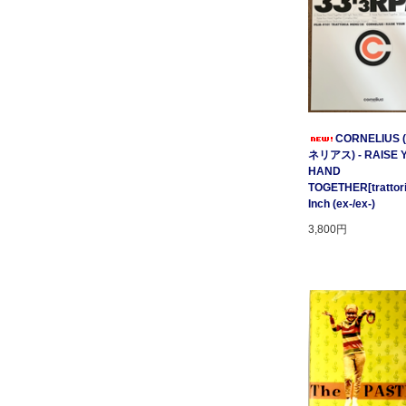
CORNELIUS
ネリアス) - RAISE 
HAND
TOGETHER[trattori
Inch (ex-/ex-)
3,800円