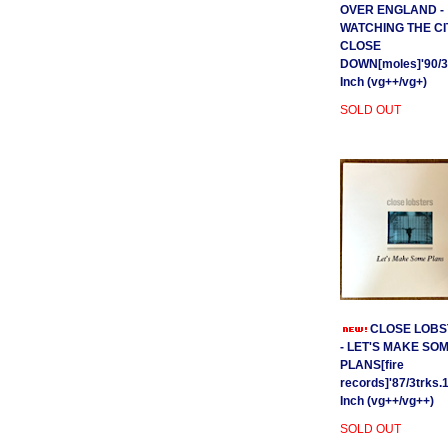
OVER ENGLAND -
WATCHING THE CI
CLOSE
DOWN[moles]'90/3
Inch (vg++/vg+)
SOLD OUT
CLOSE LOBS
- LET'S MAKE SO
PLANS[fire
records]'87/3trks.
Inch (vg++/vg++)
SOLD OUT