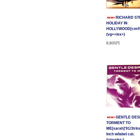
RICHARD STE
HOLIDAY IN
HOLLYWOOD[cnr/ho
(vg++/ex+)
8,800円
GENTLE DESP
TORMENT TO
ME[sarah]'91/3trks
Inch w/label cat.
(vg++/ex-)