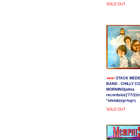
SOLD OUT
STACK MEDE
BAND - CHILLY C
MORNING[alma
records/us]'77/11t
*shrink(vg+/vg+)
SOLD OUT