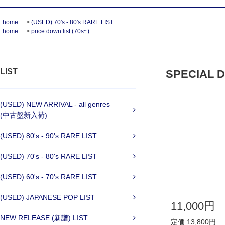
home
>
(USED) 70's - 80's RARE LIST
home
>
price down list (70s~)
LIST
SPECIAL DE
(USED) NEW ARRIVAL - all genres
(中古盤新入荷)
(USED) 80's - 90's RARE LIST
(USED) 70's - 80's RARE LIST
(USED) 60's - 70's RARE LIST
(USED) JAPANESE POP LIST
11,000円
NEW RELEASE (新譜) LIST
定価 13,800円