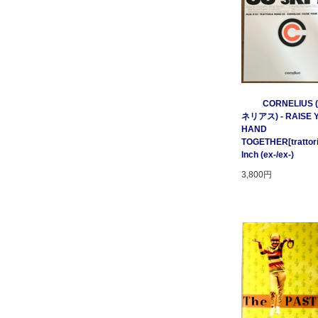
CORNELIUS
ネリアス) - RAISE 
HAND
TOGETHER[trattori
Inch (ex-/ex-)
3,800円