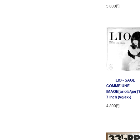
5,800円
LIO - SAGE
COMME UNE
IMAGE[ariola/ger]'
7 Inch (vg/ex-)
4,800円