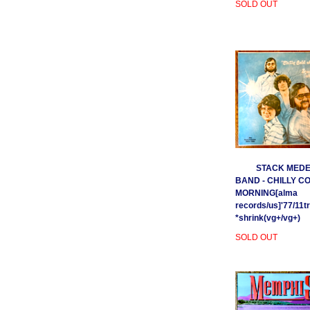
SOLD OUT
STACK MEDE
BAND - CHILLY C
MORNING[alma
records/us]'77/11t
*shrink(vg+/vg+)
SOLD OUT