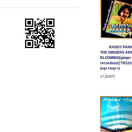
RANDY PARK
THE GINGERS AR
BLOOMING[ginger
records/us]'79/11t
(vg++/vg++)
17,800円