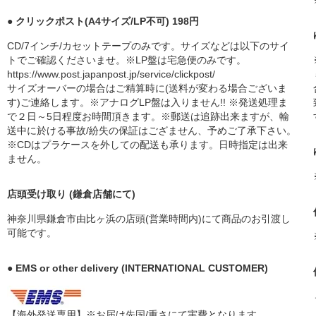
● クリックポスト(A4サイズ/LP不可) 198円
CD/7インチ/カセットテープのみです。サイズなどは以下のサイ
トでご確認くださいませ。※LP盤は宅急便のみです。
https://www.post.japanpost.jp/service/clickpost/
サイズオーバーの場合はご精算時に(送料が変わる場合ございま
す)ご連絡します。※アナログLP盤は入りません!! ※発送処理ま
で２日～5日程度お時間頂きます。※郵送は追跡出来ますが、輸
送中に於ける事故/紛失の保証はござません、予めご了承下さい。
※CDはプラケースを外しての配送も承ります。日時指定は出来
ません。
店頭受け取り (鎌倉店舗にて)
神奈川県鎌倉市由比ヶ浜の店頭(営業時間内)にて商品のお引渡し
可能です。
● EMS or other delivery (INTERNATIONAL CUSTOMER)
【海外発送専用】※お届け先国/重さにて実費となります。