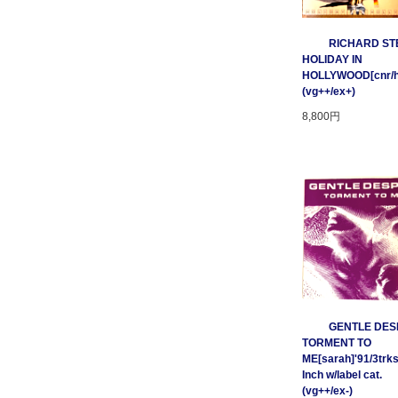
RICHARD STE
HOLIDAY IN
HOLLYWOOD[cnr/ho
(vg++/ex+)
8,800円
GENTLE DESP
TORMENT TO
ME[sarah]'91/3trks
Inch w/label cat.
(vg++/ex-)