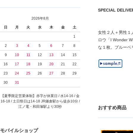
SPECIAL DELIVERY
2026年8月
日
月
火
水
木
金
土
女性２人＋男性１人
1
ロウ「I Wonder 
2
3
4
5
6
7
8
な１枚。ブルーベ
9
10
11
12
13
14
15
16
17
18
19
20
21
22
23
24
25
26
27
28
29
30
31
【夏季限定営業体制】赤字が休業日 / 水14-16 / 金
16-18 / 土日祭日は14-18 JR鎌倉駅から徒歩10分 /
江ノ電・和田塚駅より30秒
おすすめ商品
モバイルショップ