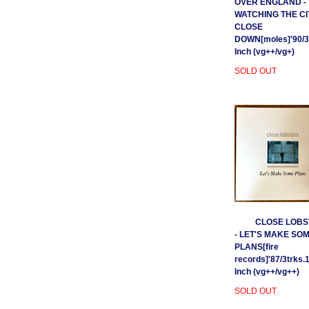
OVER ENGLAND -
WATCHING THE CI
CLOSE
DOWN[moles]'90/3
Inch (vg++/vg+)
SOLD OUT
CLOSE LOBS
- LET'S MAKE SO
PLANS[fire
records]'87/3trks.
Inch (vg++/vg++)
SOLD OUT