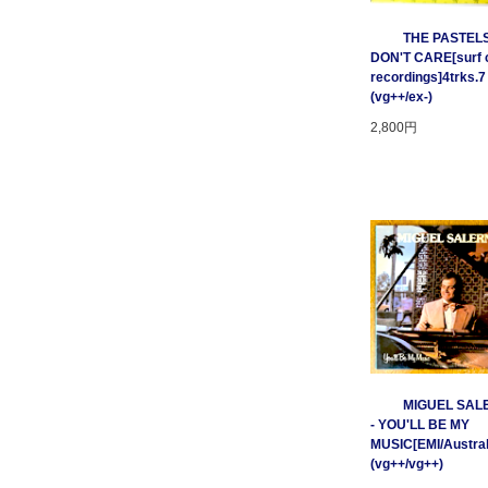
THE PASTELS 
DON'T CARE[surf c
recordings]4trks.7
(vg++/ex-)
2,800円
MIGUEL SAL
- YOU'LL BE MY
MUSIC[EMI/Australi
(vg++/vg++)