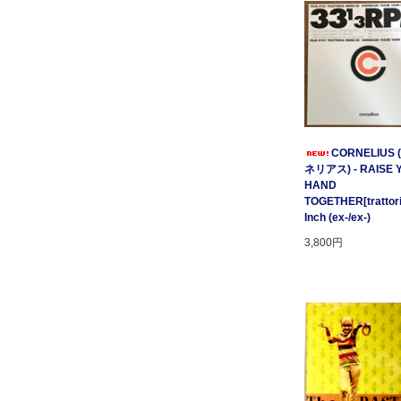
CORNELIUS
ネリアス) - RAISE 
HAND
TOGETHER[trattori
Inch (ex-/ex-)
3,800円