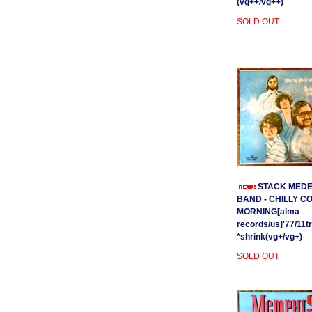
(vg++/vg++)
SOLD OUT
STACK MEDE
BAND - CHILLY C
MORNING[alma
records/us]'77/11t
*shrink(vg+/vg+)
SOLD OUT