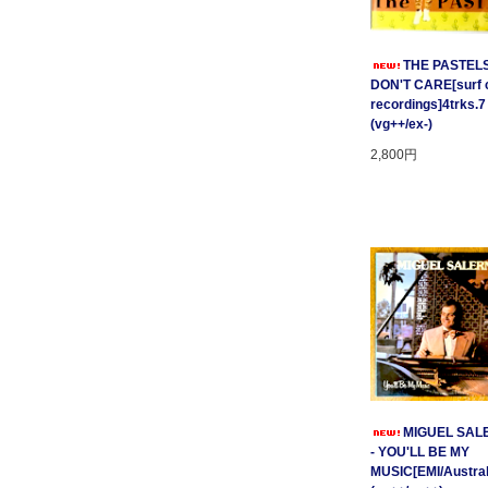
THE PASTELS 
DON'T CARE[surf c
recordings]4trks.7
(vg++/ex-)
2,800円
MIGUEL SAL
- YOU'LL BE MY
MUSIC[EMI/Australi