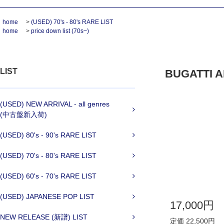
home
>
(USED) 70's - 80's RARE LIST
home
>
price down list (70s~)
LIST
BUGATTI AN
(USED) NEW ARRIVAL - all genres
(中古盤新入荷)
(USED) 80's - 90's RARE LIST
(USED) 70's - 80's RARE LIST
(USED) 60's - 70's RARE LIST
(USED) JAPANESE POP LIST
17,000円
NEW RELEASE (新譜) LIST
定価 22,500円