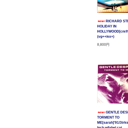
RICHARD STE
HOLIDAY IN
HOLLYWOOD[cnr/ho
(vg++/ex+)
8,800円
GENTLE DESP
TORMENT TO
ME[sarah]'91/3trks
Inch w/label cat.