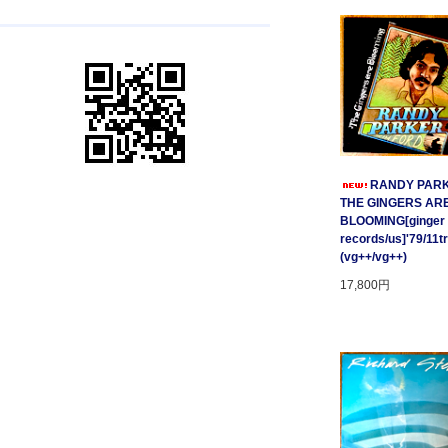
RANDY PARK
THE GINGERS AR
BLOOMING[ginger
records/us]'79/11t
(vg++/vg++)
17,800円