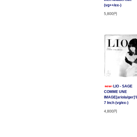
(vg++/ex-)
5,800円
LIO - SAGE
COMME UNE
IMAGE[ariola/ger]'
7 Inch (vg/ex-)
4,800円