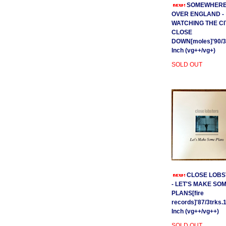
SOMEWHER
OVER ENGLAND -
WATCHING THE CI
CLOSE
DOWN[moles]'90/3
Inch (vg++/vg+)
SOLD OUT
CLOSE LOBS
- LET'S MAKE SO
PLANS[fire
records]'87/3trks.
Inch (vg++/vg++)
SOLD OUT