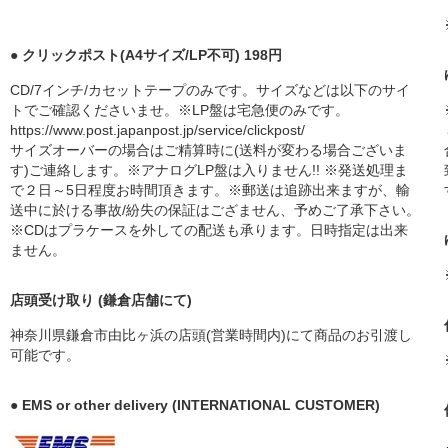
● クリックポスト(A4サイズ/LP不可) 198円
CD/7インチ/カセットテープのみです。サイズなどは以下のサイ
トでご確認くださいませ。※LP盤は宅急便のみです。
https://www.post.japanpost.jp/service/clickpost/
サイズオーバーの場合はご精算時に(送料が変わる場合ございま
す)ご連絡します。※アナログLP盤は入りません!! ※発送処理ま
で２日～5日程度お時間頂きます。※郵送は追跡出来ますが、輸
送中に於ける事故/紛失の保証はござません、予めご了承下さい。
※CDはプラケースを外しての配送も承ります。日時指定は出来
ません。
店頭受け取り (鎌倉店舗にて)
神奈川県鎌倉市由比ヶ浜の店頭(営業時間内)にて商品のお引渡し
可能です。
● EMS or other delivery (INTERNATIONAL CUSTOMER)