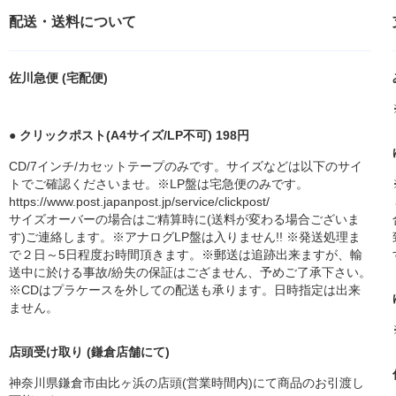
配送・送料について
佐川急便 (宅配便)
● クリックポスト(A4サイズ/LP不可) 198円
CD/7インチ/カセットテープのみです。サイズなどは以下のサイ
トでご確認くださいませ。※LP盤は宅急便のみです。
https://www.post.japanpost.jp/service/clickpost/
サイズオーバーの場合はご精算時に(送料が変わる場合ございま
す)ご連絡します。※アナログLP盤は入りません!! ※発送処理ま
で２日～5日程度お時間頂きます。※郵送は追跡出来ますが、輸
送中に於ける事故/紛失の保証はござません、予めご了承下さい。
※CDはプラケースを外しての配送も承ります。日時指定は出来
ません。
店頭受け取り (鎌倉店舗にて)
神奈川県鎌倉市由比ヶ浜の店頭(営業時間内)にて商品のお引渡し