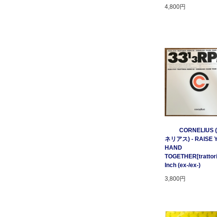
4,800円
CORNELIUS
ネリアス) - RAISE 
HAND
TOGETHER[trattori
Inch (ex-/ex-)
3,800円