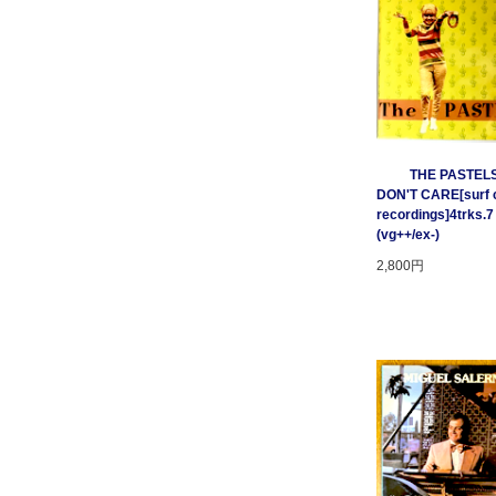
THE PASTELS 
DON'T CARE[surf c
recordings]4trks.7
(vg++/ex-)
2,800円