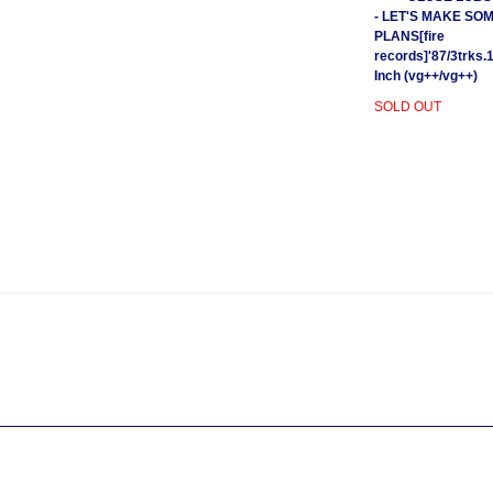
- LET'S MAKE SO
PLANS[fire
records]'87/3trks.
Inch (vg++/vg++)
SOLD OUT