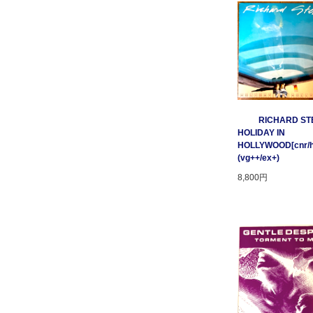
RICHARD STE
HOLIDAY IN
HOLLYWOOD[cnr/ho
(vg++/ex+)
8,800円