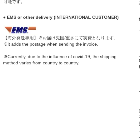
可能です。
● EMS or other delivery (INTERNATIONAL CUSTOMER)
【海外発送専用】※お届け先国/重さにて実費となります。
※It adds the postage when sending the invoice.
※Currently, due to the influence of covid-19, the shipping
method varies from country to country.