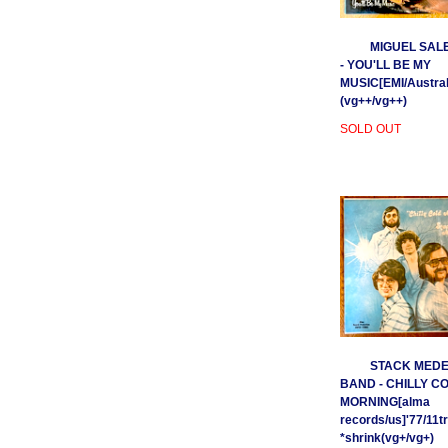
MIGUEL SAL
- YOU'LL BE MY
MUSIC[EMI/Australi
(vg++/vg++)
SOLD OUT
STACK MEDE
BAND - CHILLY C
MORNING[alma
records/us]'77/11t
*shrink(vg+/vg+)