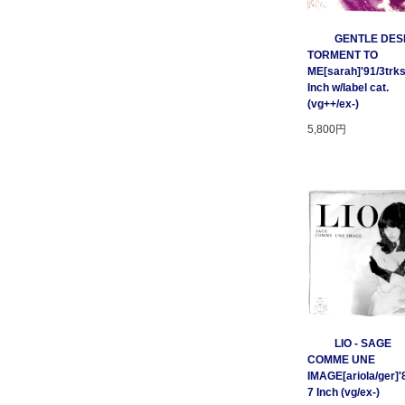
GENTLE DESP
TORMENT TO
ME[sarah]'91/3trks
Inch w/label cat.
(vg++/ex-)
5,800円
LIO - SAGE
COMME UNE
IMAGE[ariola/ger]'
7 Inch (vg/ex-)