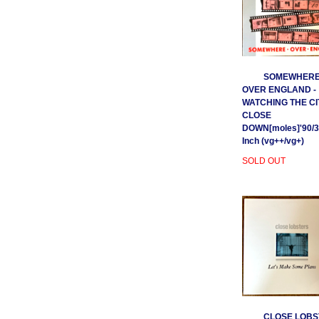
SOMEWHER
OVER ENGLAND -
WATCHING THE CI
CLOSE
DOWN[moles]'90/3
Inch (vg++/vg+)
SOLD OUT
CLOSE LOBS