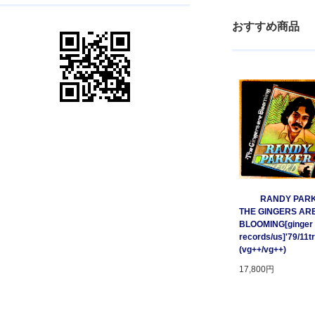
おすすめ商品
RANDY PARK
THE GINGERS AR
BLOOMING[ginger
records/us]'79/11t
(vg++/vg++)
17,800円