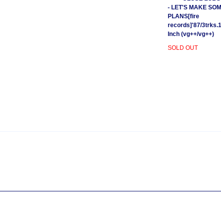
- LET'S MAKE SO
PLANS[fire
records]'87/3trks.
Inch (vg++/vg++)
SOLD OUT