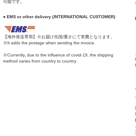
可能です。
● EMS or other delivery (INTERNATIONAL CUSTOMER)
【海外発送専用】※お届け先国/重さにて実費となります。
※It adds the postage when sending the invoice.
※Currently, due to the influence of covid-19, the shipping
method varies from country to country.