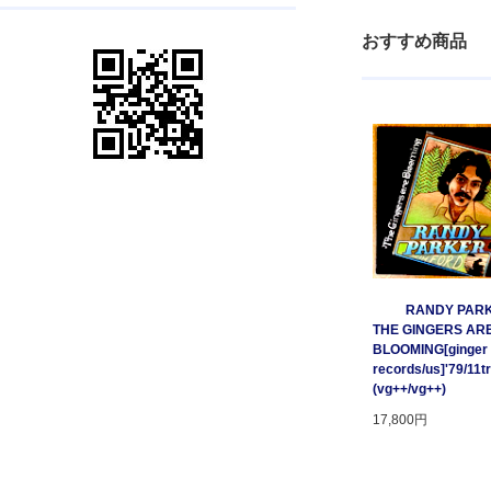
おすすめ商品
RANDY PARK
THE GINGERS AR
BLOOMING[ginger
records/us]'79/11t
(vg++/vg++)
17,800円