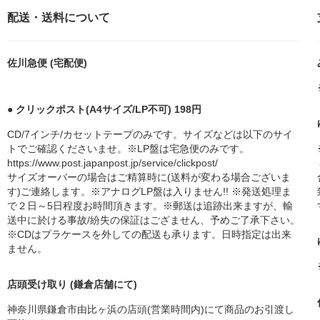
配送・送料について
佐川急便 (宅配便)
● クリックポスト(A4サイズ/LP不可) 198円
CD/7インチ/カセットテープのみです。サイズなどは以下のサイ
トでご確認くださいませ。※LP盤は宅急便のみです。
https://www.post.japanpost.jp/service/clickpost/
サイズオーバーの場合はご精算時に(送料が変わる場合ございま
す)ご連絡します。※アナログLP盤は入りません!! ※発送処理ま
で２日～5日程度お時間頂きます。※郵送は追跡出来ますが、輸
送中に於ける事故/紛失の保証はござません、予めご了承下さい。
※CDはプラケースを外しての配送も承ります。日時指定は出来
ません。
店頭受け取り (鎌倉店舗にて)
神奈川県鎌倉市由比ヶ浜の店頭(営業時間内)にて商品のお引渡し