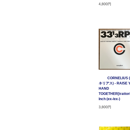
4,800円
CORNELIUS
ネリアス) - RAISE 
HAND
TOGETHER[trattori
Inch (ex-/ex-)
3,800円