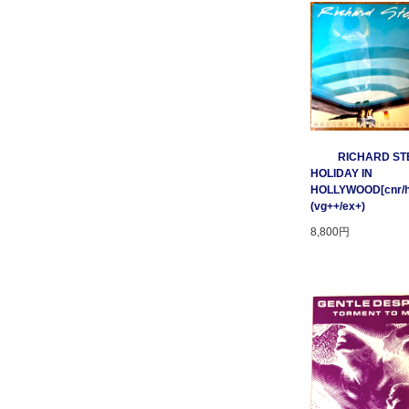
RICHARD STE
HOLIDAY IN
HOLLYWOOD[cnr/ho
(vg++/ex+)
8,800円