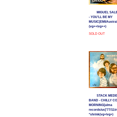
MIGUEL SAL
- YOU'LL BE MY
MUSIC[EMI/Australi
(vg++/vg++)
SOLD OUT
STACK MEDE
BAND - CHILLY C
MORNING[alma
records/us]'77/11t
*shrink(vg+/vg+)