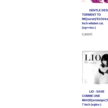
GENTLE DESP
TORMENT TO
ME[sarah]'91/3trks
Inch w/label cat.
(vg++/ex-)
5,800円
LIO - SAGE
COMME UNE
IMAGE[ariola/ger]'
7 Inch (vg/ex-)