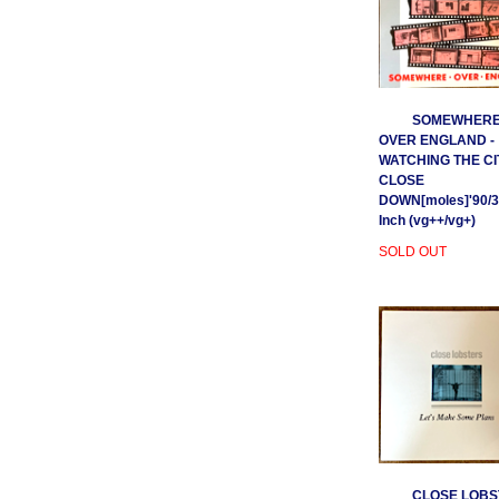
SOMEWHER
OVER ENGLAND -
WATCHING THE CI
CLOSE
DOWN[moles]'90/3
Inch (vg++/vg+)
SOLD OUT
CLOSE LOBS