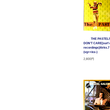
THE PASTELS 
DON'T CARE[surf c
recordings]4trks.7
(vg++/ex-)
2,800円