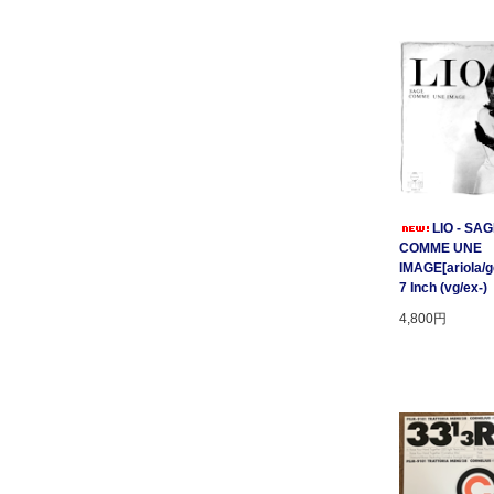
LIO - SA
COMME UNE
IMAGE[ariola/ge
7 Inch (vg/ex-)
4,800円