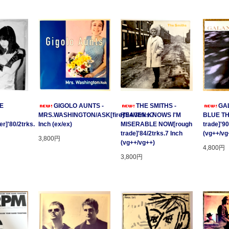
GE
GIGOLO AUNTS -
THE SMITHS -
GAL
MRS.WASHINGTON/ASK[fire]'94/3trks.7
HEAVEN KNOWS I'M
BLUE T
r]'80/2trks.
Inch (ex/ex)
MISERABLE NOW[rough
trade]'90
trade]'84/2trks.7 Inch
(vg++/vg
3,800円
(vg++/vg++)
4,800円
3,800円