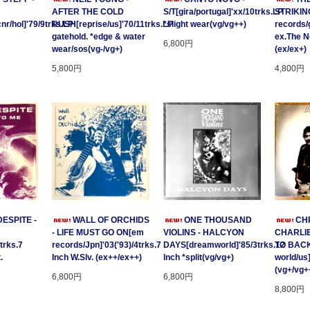
AFTER THE COLD
S/T[gira/portugal]'xx/10trks.LP
STRIKING
/hol]'79/9trks.LP
RUSH[reprise/us]'70/11trks.LP
*slight wear(vg/vg++)
records/
gatehold. *edge & water
ex.The 
6,800円
wear/sos(vg-/vg+)
(ex/ex+)
5,800円
4,800円
ESPITE -
WALL OF ORCHIDS
ONE THOUSAND
CHR
- LIFE MUST GO ON[em
VIOLINS - HALCYON
CHARLIE
trks.7
records/Jpn]'03('93)/4trks.7
DAYS[dreamworld]'85/3trks.12
TO BACK
.
Inch W.Slv. (ex++/ex++)
Inch *split(vg/vg+)
world/us
(vg+/vg+
6,800円
6,800円
8,800円