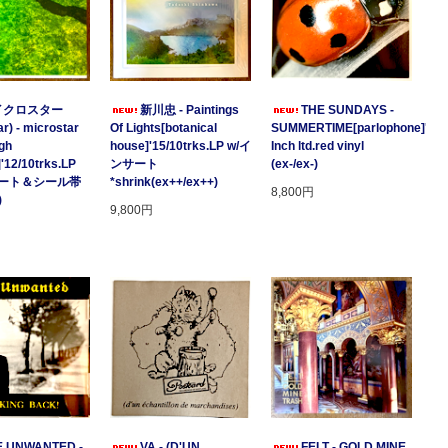
イクロスター
新川忠 - Paintings
THE SUNDAYS -
r) - microstar
Of Lights[botanical
SUMMERTIME[parlophone]'97/2
gh
house]'15/10trks.LP w/イ
Inch ltd.red vinyl
]'12/10trks.LP
ンサート
(ex-/ex-)
サート＆シール帯
*shrink(ex++/ex++)
8,800円
)
9,800円
E UNWANTED -
VA - (D'UN
FELT - GOLD MINE