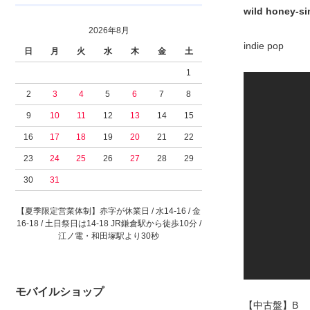
wild honey-s
2026年8月
indie pop
日
月
火
水
木
金
土
1
2
3
4
5
6
7
8
9
10
11
12
13
14
15
16
17
18
19
20
21
22
23
24
25
26
27
28
29
30
31
【夏季限定営業体制】赤字が休業日 / 水14-16 / 金
16-18 / 土日祭日は14-18 JR鎌倉駅から徒歩10分 /
江ノ電・和田塚駅より30秒
モバイルショップ
【中古盤】B