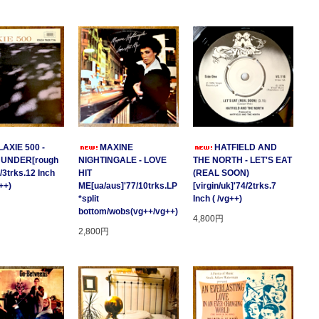
AXIE 500 -
MAXINE
HATFIELD AND
HUNDER[rough
NIGHTINGALE - LOVE
THE NORTH - LET'S EAT
/3trks.12 Inch
HIT
(REAL SOON)
++)
ME[ua/aus]'77/10trks.LP
[virgin/uk]'74/2trks.7
*split
Inch ( /vg++)
bottom/wobs(vg++/vg++)
4,800円
2,800円