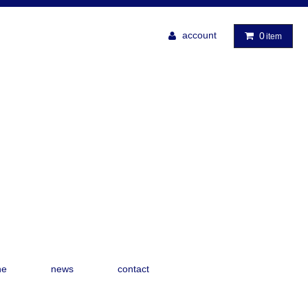
account
0
item
ne
news
contact