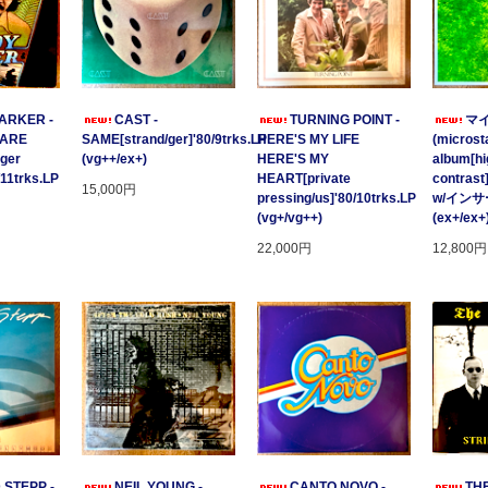
ARKER -
CAST -
TURNING POINT -
マ
 ARE
SAME[strand/ger]'80/9trks.LP
HERE'S MY LIFE
(microsta
ger
(vg++/ex+)
HERE'S MY
album[hi
/11trks.LP
HEART[private
contrast
15,000円
pressing/us]'80/10trks.LP
w/イン
(vg+/vg++)
(ex+/ex+
22,000円
12,800円
 STEPP -
NEIL YOUNG -
CANTO NOVO -
TH