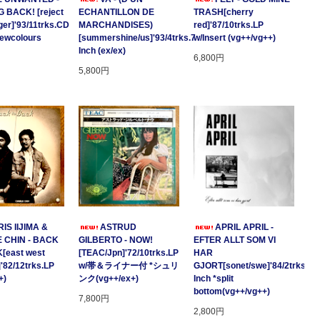
 BACK! [reject
ECHANTILLON DE
TRASH[cherry
ger]'93/11trks.CD
MARCHANDISES)
red]'87/10trks.LP
Newcolours
[summershine/us]'93/4trks.7
w/Insert (vg++/vg++)
Inch (ex/ex)
6,800円
5,800円
IS IIJIMA &
ASTRUD
APRIL APRIL -
 CHIN - BACK
GILBERTO - NOW!
EFTER ALLT SOM VI
[east west
[TEAC/Jpn]'72/10trks.LP
HAR
]'82/12trks.LP
w/帯＆ライナー付 *シュリ
GJORT[sonet/swe]'84/2trks.7
+)
ンク(vg++/ex+)
Inch *split
bottom(vg++/vg++)
7,800円
2,800円