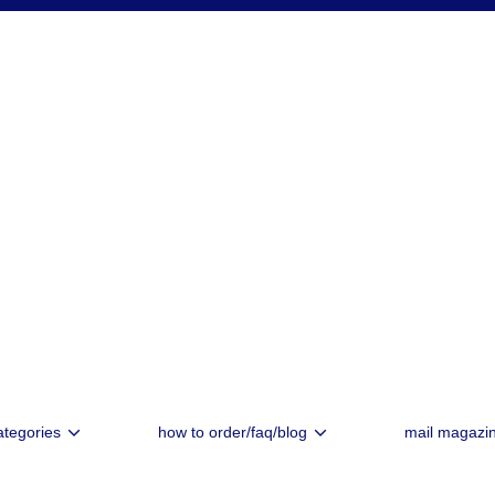
ategories
how to order/faq/blog
mail magazi