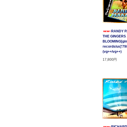
RANDY P
THE GINGERS
BLOOMING[gin
records/us]'79
(vg++/vg++)
17,800円
RICHARD