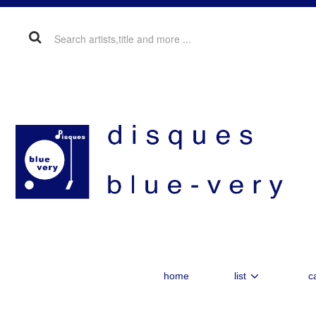
home
list
c