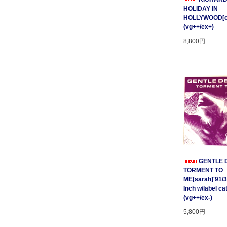
HOLIDAY IN
HOLLYWOOD[cnr
(vg++/ex+)
8,800円
GENTLE D
TORMENT TO
ME[sarah]'91/3
Inch w/label cat
(vg++/ex-)
5,800円