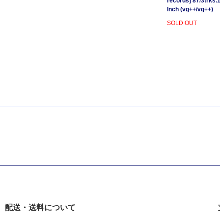
records]'87/3trks.
Inch (vg++/vg++)
SOLD OUT
配送・送料について