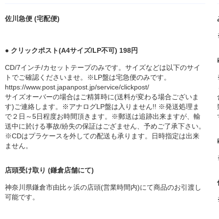
佐川急便 (宅配便)
● クリックポスト(A4サイズ/LP不可) 198円
CD/7インチ/カセットテープのみです。サイズなどは以下のサイ
トでご確認くださいませ。※LP盤は宅急便のみです。
https://www.post.japanpost.jp/service/clickpost/
サイズオーバーの場合はご精算時に(送料が変わる場合ございま
す)ご連絡します。※アナログLP盤は入りません!! ※発送処理ま
で２日～5日程度お時間頂きます。※郵送は追跡出来ますが、輸
送中に於ける事故/紛失の保証はござません、予めご了承下さい。
※CDはプラケースを外しての配送も承ります。日時指定は出来
ません。
店頭受け取り (鎌倉店舗にて)
神奈川県鎌倉市由比ヶ浜の店頭(営業時間内)にて商品のお引渡し
可能です。