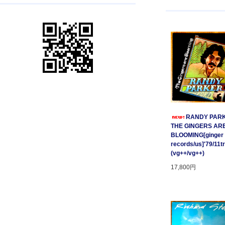
RANDY PARK
THE GINGERS AR
BLOOMING[ginger
records/us]'79/11t
(vg++/vg++)
17,800円