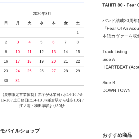
TAHITI 80 - F
2026年8月
バンド結成20周年
日
月
火
水
木
金
土
『Fear Of An 
1
本語カヴァーを収
2
3
4
5
6
7
8
Track Listing :
9
10
11
12
13
14
15
Side A
16
17
18
19
20
21
22
HEARTBEAT (Acous
23
24
25
26
27
28
29
30
31
Side B
DOWN TOWN
【夏季限定営業体制】赤字が休業日 / 水14-16 / 金
16-18 / 土日祭日は14-18 JR鎌倉駅から徒歩10分 /
江ノ電・和田塚駅より30秒
モバイルショップ
おすすめ商品