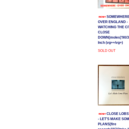
SOMEWHER
OVER ENGLAND -
WATCHING THE CI
CLOSE
DOWN[moles]'90/3
Inch (vg++/vg+)
SOLD OUT
CLOSE LOBS
- LET'S MAKE SO
PLANS[fire