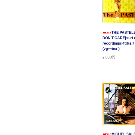
THE PASTELS 
DON'T CARE[surf c
recordings]4trks.7
(vg++/ex-)
2,800円
MIGUEL SAL