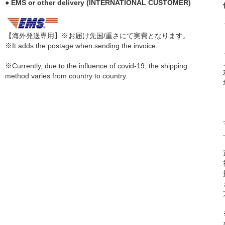
● EMS or other delivery (INTERNATIONAL CUSTOMER)
【海外発送専用】※お届け先国/重さにて実費となります。
※It adds the postage when sending the invoice.
※Currently, due to the influence of covid-19, the shipping
method varies from country to country.