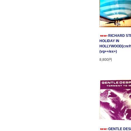
RICHARD STE
HOLIDAY IN
HOLLYWOOD[cnr/ho
(vg++/ex+)
8,800円
GENTLE DESP