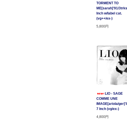
TORMENT TO
ME[sarah]'91/3trks
Inch w/label cat.
(vg++/ex-)
5,800円
LIO - SAGE
COMME UNE
IMAGE[ariola/ger]'
7 Inch (vg/ex-)
4,800円