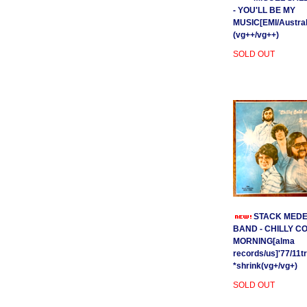
- YOU'LL BE MY
MUSIC[EMI/Australi
(vg++/vg++)
SOLD OUT
STACK MEDE
BAND - CHILLY C
MORNING[alma
records/us]'77/11t
*shrink(vg+/vg+)
SOLD OUT