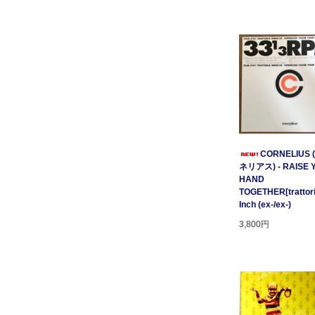
CORNELIUS
ネリアス) - RAISE 
HAND
TOGETHER[trattori
Inch (ex-/ex-)
3,800円