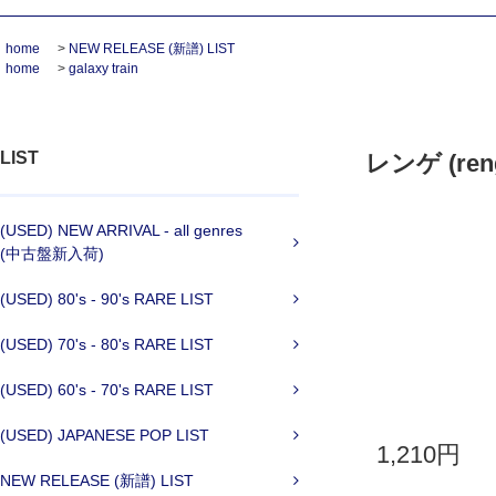
home
>
NEW RELEASE (新譜) LIST
home
>
galaxy train
LIST
レンゲ (renge
(USED) NEW ARRIVAL - all genres
(中古盤新入荷)
(USED) 80's - 90's RARE LIST
(USED) 70's - 80's RARE LIST
(USED) 60's - 70's RARE LIST
(USED) JAPANESE POP LIST
1,210円
NEW RELEASE (新譜) LIST