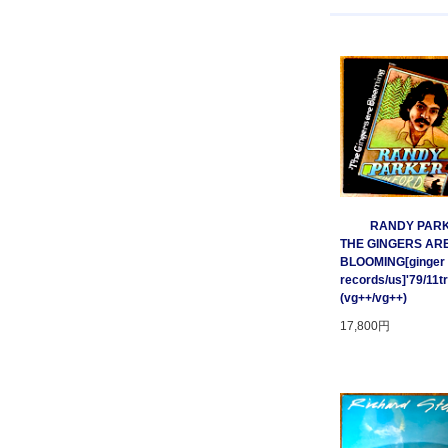
RANDY PARK
THE GINGERS AR
BLOOMING[ginger
records/us]'79/11t
(vg++/vg++)
17,800円