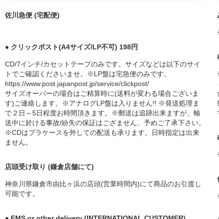
佐川急便 (宅配便)
● クリックポスト(A4サイズ/LP不可) 198円
CD/7インチ/カセットテープのみです。サイズなどは以下のサイ
トでご確認くださいませ。※LP盤は宅急便のみです。
https://www.post.japanpost.jp/service/clickpost/
サイズオーバーの場合はご精算時に(送料が変わる場合ございま
す)ご連絡します。※アナログLP盤は入りません!! ※発送処理ま
で２日～5日程度お時間頂きます。※郵送は追跡出来ますが、輸
送中に於ける事故/紛失の保証はござません、予めご了承下さい。
※CDはプラケースを外しての配送も承ります。日時指定は出来
ません。
店頭受け取り (鎌倉店舗にて)
神奈川県鎌倉市由比ヶ浜の店頭(営業時間内)にて商品のお引渡し
可能です。
● EMS or other delivery (INTERNATIONAL CUSTOMER)