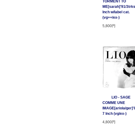
TORMENT TO
ME[sarah]'91/3trks
Inch w/label cat.
(vg++/ex-)
5,800円
LIO - SAGE
COMME UNE
IMAGE[ariola/ger]'
7 Inch (vg/ex-)
4,800円