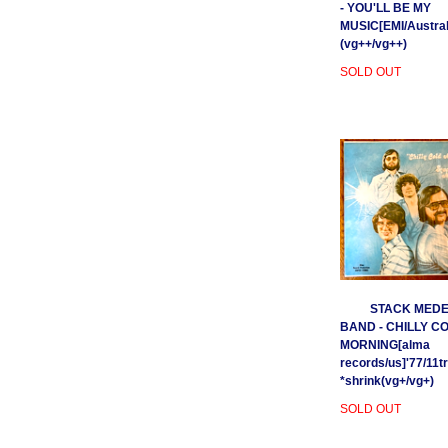
- YOU'LL BE MY
MUSIC[EMI/Australi
(vg++/vg++)
SOLD OUT
STACK MEDE
BAND - CHILLY C
MORNING[alma
records/us]'77/11t
*shrink(vg+/vg+)
SOLD OUT