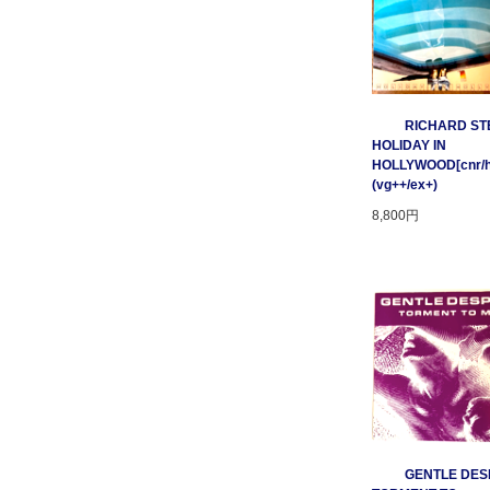
RICHARD STE
HOLIDAY IN
HOLLYWOOD[cnr/ho
(vg++/ex+)
8,800円
GENTLE DESP