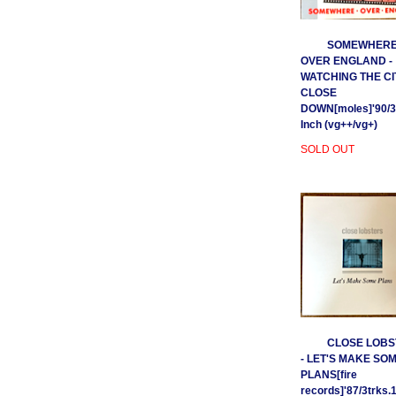
SOMEWHER
OVER ENGLAND -
WATCHING THE CI
CLOSE
DOWN[moles]'90/3
Inch (vg++/vg+)
SOLD OUT
CLOSE LOBS
- LET'S MAKE SO
PLANS[fire
records]'87/3trks.