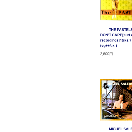
THE PASTELS 
DON'T CARE[surf c
recordings]4trks.7
(vg++/ex-)
2,800円
MIGUEL SAL