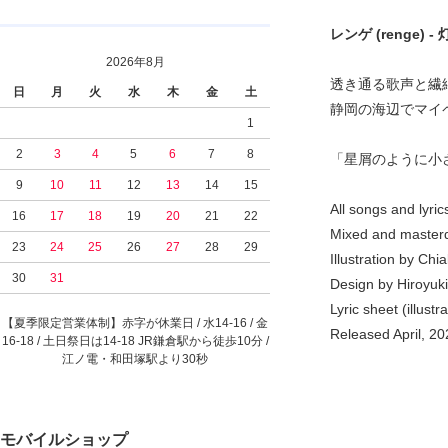
レンゲ (renge) - 灯​
2026年8月
透き通る歌声と繊
日
月
火
水
木
金
土
静岡の海辺でマイ
1
2
3
4
5
6
7
8
「星屑のように小さ
9
10
11
12
13
14
15
All songs and lyri
16
17
18
19
20
21
22
Mixed and master
23
24
25
26
27
28
29
Illustration by Chi
30
31
Design by Hiroyuki
Lyric sheet (illust
【夏季限定営業体制】赤字が休業日 / 水14-16 / 金
Released April, 20
16-18 / 土日祭日は14-18 JR鎌倉駅から徒歩10分 /
江ノ電・和田塚駅より30秒
モバイルショップ