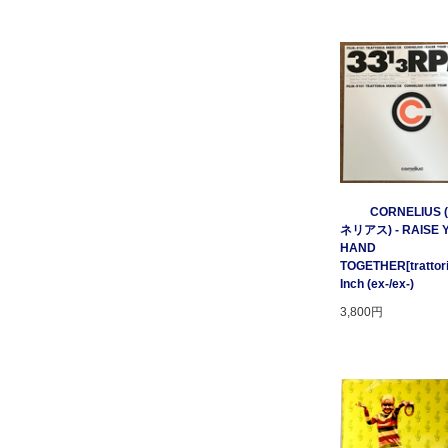
CORNELIUS
ネリアス) - RAISE 
HAND
TOGETHER[trattori
Inch (ex-/ex-)
3,800円