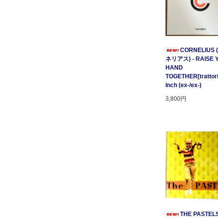
CORNELIUS
ネリアス) - RAISE 
HAND
TOGETHER[trattori
Inch (ex-/ex-)
3,800円
THE PASTELS 