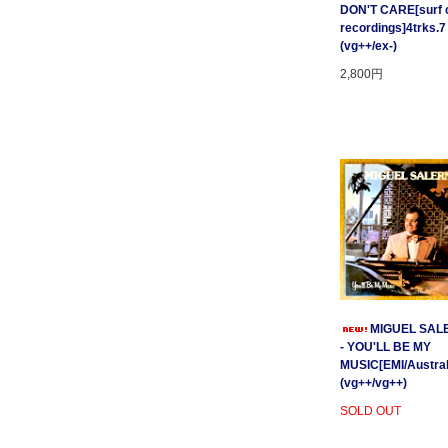
DON'T CARE[surf c
recordings]4trks.7
(vg++/ex-)
2,800円
MIGUEL SAL
- YOU'LL BE MY
MUSIC[EMI/Australi
(vg++/vg++)
SOLD OUT