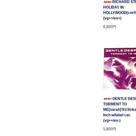
RICHARD STE
HOLIDAY IN
HOLLYWOOD[cnr/ho
(vg++/ex+)
8,800円
GENTLE DESP
TORMENT TO
ME[sarah]'91/3trks
Inch w/label cat.
(vg++/ex-)
5,800円