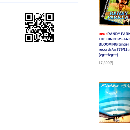
RANDY PARK
THE GINGERS AR
BLOOMING[ginger
records/us]'79/11t
(vg++/vg++)
17,800円