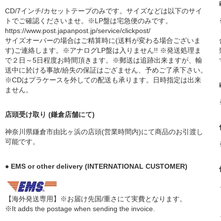
CD/7インチ/カセットテープのみです。サイズなどは以下のサイ
トでご確認くださいませ。※LP盤は宅急便のみです。
https://www.post.japanpost.jp/service/clickpost/
サイズオーバーの場合はご精算時に(送料が変わる場合ございま
す)ご連絡します。※アナログLP盤は入りません!! ※発送処理ま
で２日～5日程度お時間頂きます。※郵送は追跡出来ますが、輸
送中に於ける事故/紛失の保証はござません、予めご了承下さい。
※CDはプラケースを外しての配送も承ります。日時指定は出来
ません。
店頭受け取り (鎌倉店舗にて)
神奈川県鎌倉市由比ヶ浜の店頭(営業時間内)にて商品のお引渡し
可能です。
● EMS or other delivery (INTERNATIONAL CUSTOMER)
【海外発送専用】※お届け先国/重さにて実費となります。
※It adds the postage when sending the invoice.