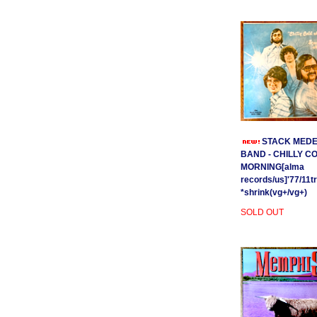
STACK MEDE
BAND - CHILLY C
MORNING[alma
records/us]'77/11t
*shrink(vg+/vg+)
SOLD OUT