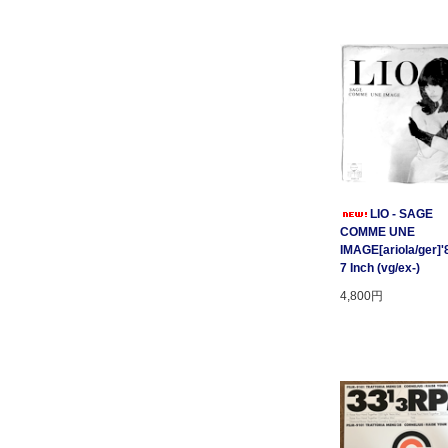
LIO - SAGE
COMME UNE
IMAGE[ariola/ger]'
7 Inch (vg/ex-)
4,800円