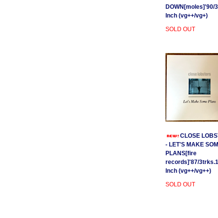
DOWN[moles]'90/3
Inch (vg++/vg+)
SOLD OUT
CLOSE LOBS
- LET'S MAKE SO
PLANS[fire
records]'87/3trks.
Inch (vg++/vg++)
SOLD OUT