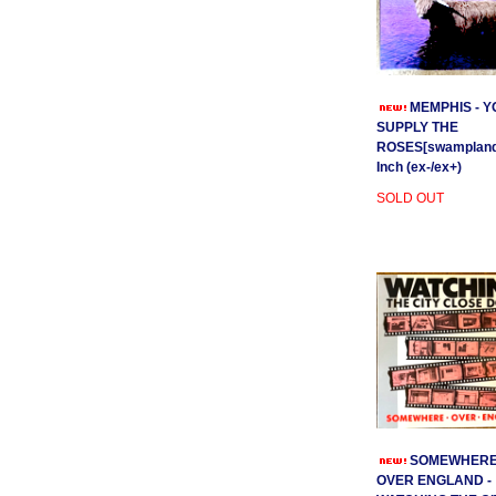
MEMPHIS - Y
SUPPLY THE
ROSES[swamplands
Inch (ex-/ex+)
SOLD OUT
SOMEWHER
OVER ENGLAND -