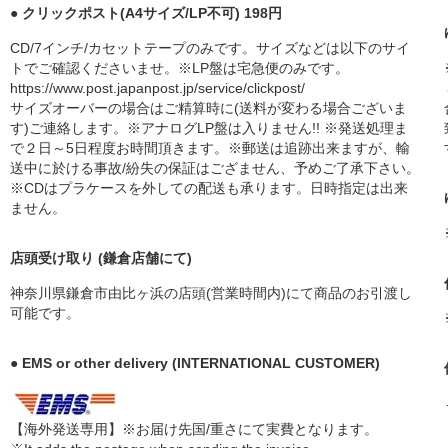
● クリックポスト(A4サイズ/LP不可) 198円
CD/7インチ/カセットテープのみです。サイズなどは以下のサイ
トでご確認くださいませ。※LP盤は宅急便のみです。
https://www.post.japanpost.jp/service/clickpost/
サイズオーバーの場合はご精算時に(送料が変わる場合ございま
す)ご連絡します。※アナログLP盤は入りません!! ※発送処理ま
で２日～5日程度お時間頂きます。※郵送は追跡出来ますが、輸
送中に於ける事故/紛失の保証はござません、予めご了承下さい。
※CDはプラケースを外しての配送も承ります。日時指定は出来
ません。
店頭受け取り (鎌倉店舗にて)
神奈川県鎌倉市由比ヶ浜の店頭(営業時間内)にて商品のお引渡し
可能です。
● EMS or other delivery (INTERNATIONAL CUSTOMER)
【海外発送専用】※お届け先国/重さにて実費となります。