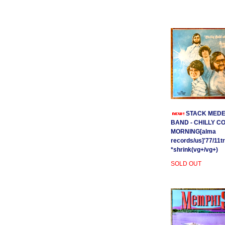
STACK MEDE
BAND - CHILLY C
MORNING[alma
records/us]'77/11t
*shrink(vg+/vg+)
SOLD OUT