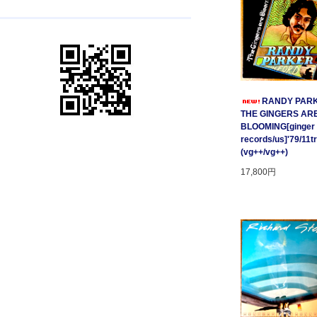
RANDY PARK
THE GINGERS AR
BLOOMING[ginger
records/us]'79/11t
(vg++/vg++)
17,800円