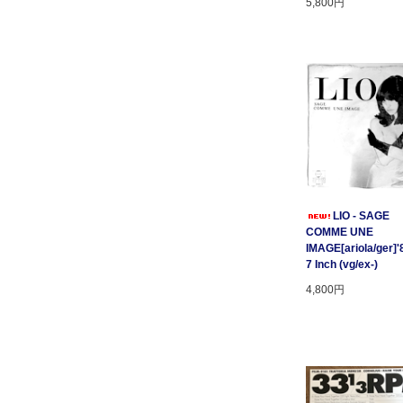
5,800円
LIO - SAGE
COMME UNE
IMAGE[ariola/ger]'
7 Inch (vg/ex-)
4,800円