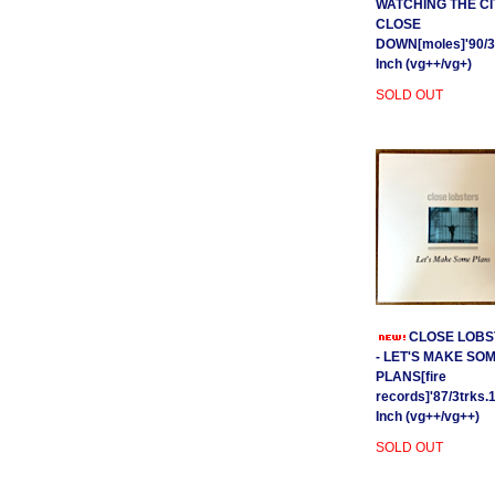
WATCHING THE CI
CLOSE
DOWN[moles]'90/3
Inch (vg++/vg+)
SOLD OUT
CLOSE LOBS
- LET'S MAKE SO
PLANS[fire
records]'87/3trks.
Inch (vg++/vg++)
SOLD OUT