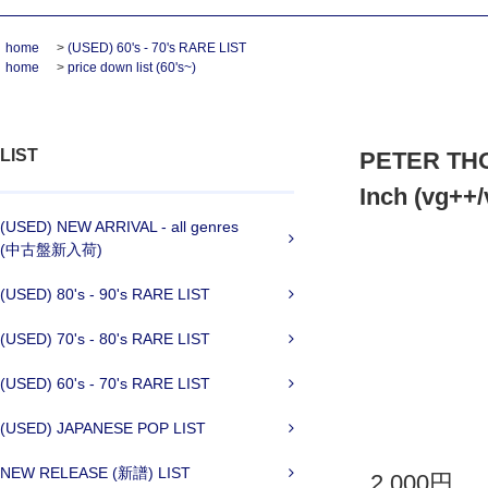
home
>
(USED) 60's - 70's RARE LIST
home
>
price down list (60's~)
LIST
PETER THOM
Inch (vg++
(USED) NEW ARRIVAL - all genres
(中古盤新入荷)
(USED) 80's - 90's RARE LIST
(USED) 70's - 80's RARE LIST
(USED) 60's - 70's RARE LIST
(USED) JAPANESE POP LIST
NEW RELEASE (新譜) LIST
2,000円