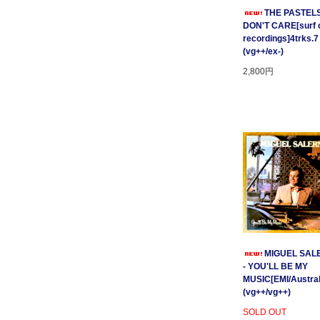
THE PASTELS 
DON'T CARE[surf c
recordings]4trks.7
(vg++/ex-)
2,800円
MIGUEL SAL
- YOU'LL BE MY
MUSIC[EMI/Australi
(vg++/vg++)
SOLD OUT