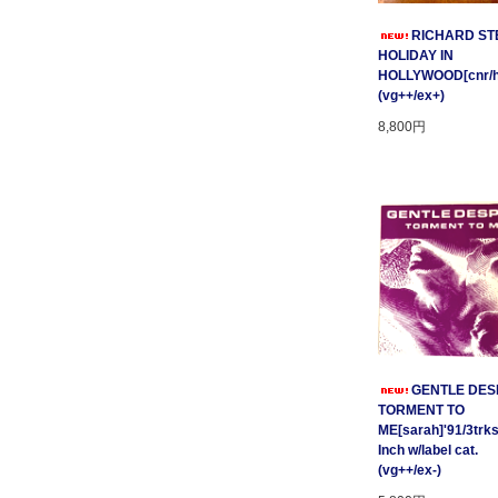
RICHARD STE
HOLIDAY IN
HOLLYWOOD[cnr/ho
(vg++/ex+)
8,800円
GENTLE DESP
TORMENT TO
ME[sarah]'91/3trks
Inch w/label cat.
(vg++/ex-)