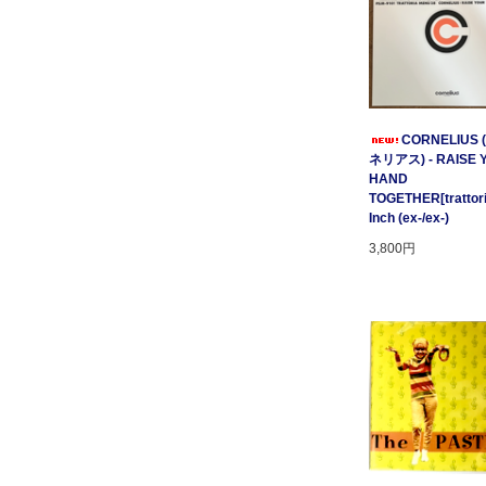
CORNELIUS
ネリアス) - RAISE 
HAND
TOGETHER[trattori
Inch (ex-/ex-)
3,800円