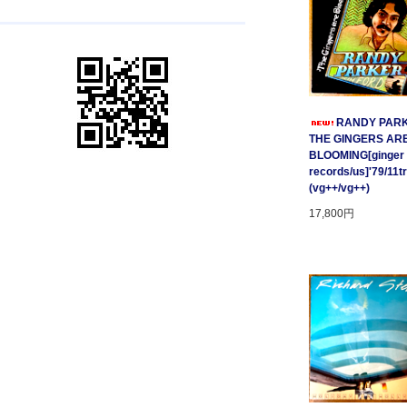
RANDY PARK
THE GINGERS AR
BLOOMING[ginger
records/us]'79/11t
(vg++/vg++)
17,800円