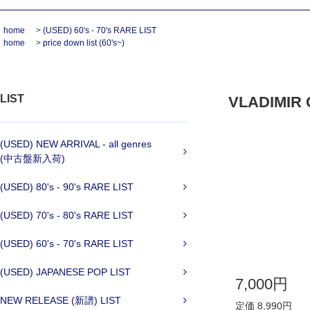
home
>
(USED) 60's - 70's RARE LIST
home
>
price down list (60's~)
LIST
VLADIMIR C
(USED) NEW ARRIVAL - all genres
(中古盤新入荷)
(USED) 80's - 90's RARE LIST
(USED) 70's - 80's RARE LIST
(USED) 60's - 70's RARE LIST
(USED) JAPANESE POP LIST
7,000円
NEW RELEASE (新譜) LIST
定価 8,990円