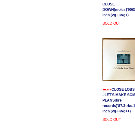
CLOSE
DOWN[moles]'90/3
Inch (vg++/vg+)
SOLD OUT
CLOSE LOBS
- LET'S MAKE SO
PLANS[fire
records]'87/3trks.
Inch (vg++/vg++)
SOLD OUT