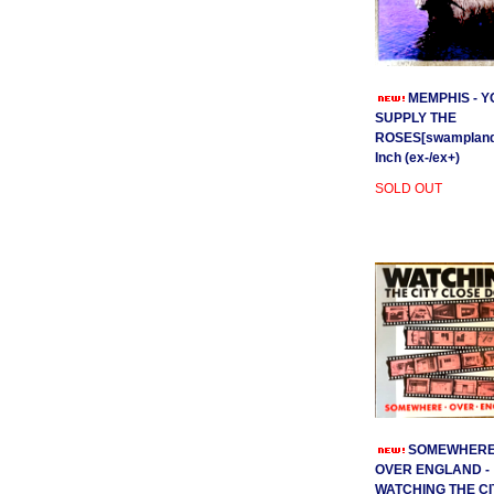
MEMPHIS - Y
SUPPLY THE
ROSES[swamplands
Inch (ex-/ex+)
SOLD OUT
SOMEWHER
OVER ENGLAND -
WATCHING THE CI