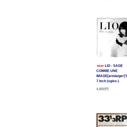
LIO - SAGE
COMME UNE
IMAGE[ariola/ger]'
7 Inch (vg/ex-)
4,800円