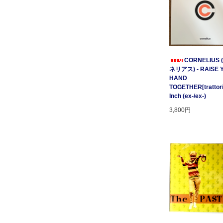
CORNELIUS
ネリアス) - RAISE 
HAND
TOGETHER[trattori
Inch (ex-/ex-)
3,800円