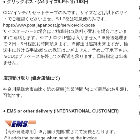
● クリックポスト(A4サイズ/LP不可) 198円
CD/7インチ/カセットテープのみです。サイズなどは以下のサイ
トでご確認くださいませ。※LP盤は宅急便のみです。
https://www.post.japanpost.jp/service/clickpost/
サイズオーバーの場合はご精算時に(送料が変わる場合ございま
す)ご連絡します。※アナログLP盤は入りません!! ※発送処理ま
で２日～5日程度お時間頂きます。※郵送は追跡出来ますが、輸
送中に於ける事故/紛失の保証はござません、予めご了承下さい。
※CDはプラケースを外しての配送も承ります。日時指定は出来
ません。
店頭受け取り (鎌倉店舗にて)
神奈川県鎌倉市由比ヶ浜の店頭(営業時間内)にて商品のお引渡し
可能です。
● EMS or other delivery (INTERNATIONAL CUSTOMER)
【海外発送専用】※お届け先国/重さにて実費となります。
※It adds the postage when sending the invoice.