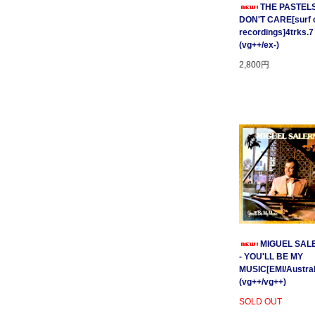
THE PASTELS 
DON'T CARE[surf c
recordings]4trks.7
(vg++/ex-)
2,800円
MIGUEL SAL
- YOU'LL BE MY
MUSIC[EMI/Australi
(vg++/vg++)
SOLD OUT