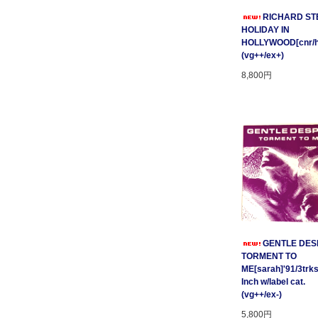
RICHARD STE
HOLIDAY IN
HOLLYWOOD[cnr/ho
(vg++/ex+)
8,800円
GENTLE DESP
TORMENT TO
ME[sarah]'91/3trks
Inch w/label cat.
(vg++/ex-)
5,800円