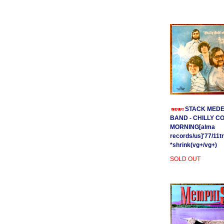
STACK MEDE
BAND - CHILLY C
MORNING[alma
records/us]'77/11t
*shrink(vg+/vg+)
SOLD OUT