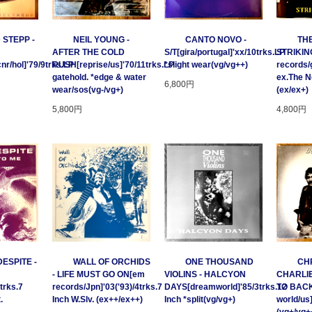
 STEPP -
NEIL YOUNG -
CANTO NOVO -
TH
AFTER THE COLD
S/T[gira/portugal]'xx/10trks.LP
STRIKING
/hol]'79/9trks.LP
RUSH[reprise/us]'70/11trks.LP
*slight wear(vg/vg++)
records/
gatehold. *edge & water
ex.The 
6,800円
wear/sos(vg-/vg+)
(ex/ex+)
5,800円
4,800円
ESPITE -
WALL OF ORCHIDS
ONE THOUSAND
CHR
- LIFE MUST GO ON[em
VIOLINS - HALCYON
CHARLIE
trks.7
records/Jpn]'03('93)/4trks.7
DAYS[dreamworld]'85/3trks.12
TO BACK
.
Inch W.Slv. (ex++/ex++)
Inch *split(vg/vg+)
world/us