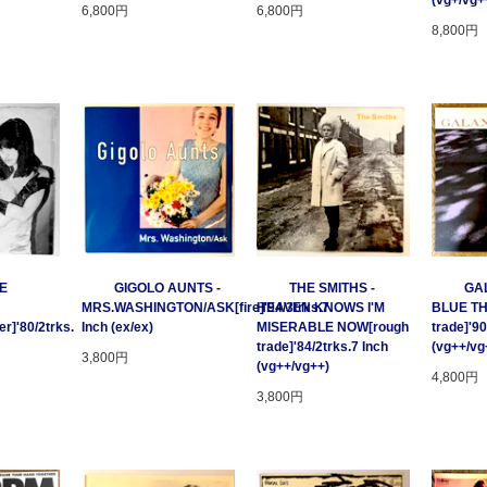
(vg+/vg+
6,800円
6,800円
8,800円
GE
GIGOLO AUNTS -
THE SMITHS -
GAL
MRS.WASHINGTON/ASK[fire]'94/3trks.7
HEAVEN KNOWS I'M
BLUE T
r]'80/2trks.
Inch (ex/ex)
MISERABLE NOW[rough
trade]'90
trade]'84/2trks.7 Inch
(vg++/vg
3,800円
(vg++/vg++)
4,800円
3,800円