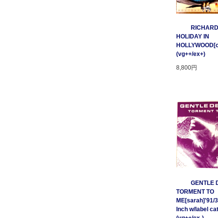
RICHARD
HOLIDAY IN
HOLLYWOOD[cnr
(vg++/ex+)
8,800円
GENTLE D
TORMENT TO
ME[sarah]'91/3
Inch w/label cat