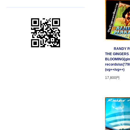
RANDY P
THE GINGERS
BLOOMING[gin
records/us]'79
(vg++/vg++)
17,800円