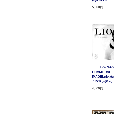
(vg++/ex-)
5,800円
LIO - SA
COMME UNE
IMAGE[ariola/ge
7 Inch (vg/ex-)
4,800円