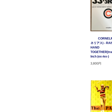
CORNELI
ネリアス) - RAI
HAND
TOGETHER[tratt
Inch (ex-/ex-)
3,800円