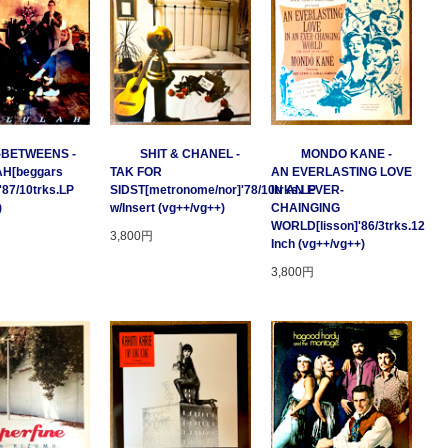
-BETWEENS -
SHIT & CHANEL -
MONDO KANE -
H[beggars
TAK FOR
AN EVERLASTING LOVE
'87/10trks.LP
SIDST[metronome/nor]'78/10trks.LP
IN AN EVER-
)
w/Insert (vg++/vg++)
CHAINGING
WORLD[lisson]'86/3trks.12
3,800円
Inch (vg++/vg++)
3,800円