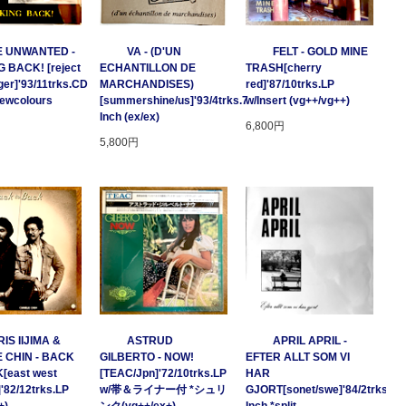
E UNWANTED -
VA - (D'UN
FELT - GOLD MINE
 BACK! [reject
ECHANTILLON DE
TRASH[cherry
ger]'93/11trks.CD
MARCHANDISES)
red]'87/10trks.LP
Newcolours
[summershine/us]'93/4trks.7
w/Insert (vg++/vg++)
Inch (ex/ex)
6,800円
5,800円
IS IIJIMA &
ASTRUD
APRIL APRIL -
 CHIN - BACK
GILBERTO - NOW!
EFTER ALLT SOM VI
[east west
[TEAC/Jpn]'72/10trks.LP
HAR
]'82/12trks.LP
w/帯＆ライナー付 *シュリ
GJORT[sonet/swe]'84/2trks.7