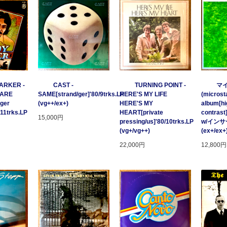
ARKER -
CAST -
TURNING POINT -
マ
 ARE
SAME[strand/ger]'80/9trks.LP
HERE'S MY LIFE
(microsta
ger
(vg++/ex+)
HERE'S MY
album[hi
/11trks.LP
HEART[private
contrast
15,000円
pressing/us]'80/10trks.LP
w/イン
(vg+/vg++)
(ex+/ex+
22,000円
12,800円