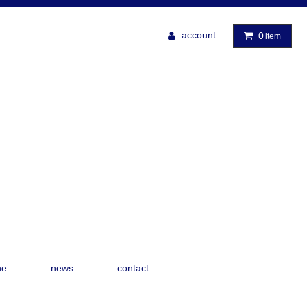
account
0
item
ne
news
contact