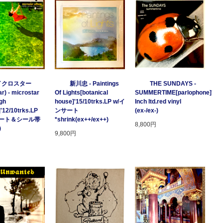
イクロスター
新川忠 - Paintings
THE SUNDAYS -
r) - microstar
Of Lights[botanical
SUMMERTIME[parlophone]'97/2
gh
house]'15/10trks.LP w/イ
Inch ltd.red vinyl
]'12/10trks.LP
ンサート
(ex-/ex-)
サート＆シール帯
*shrink(ex++/ex++)
8,800円
)
9,800円