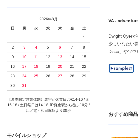
2026年8月
VA - adventu
日
月
火
水
木
金
土
Dwight O
1
少しいなたい雰囲気
2
3
4
5
6
7
8
Disco」やソウル
9
10
11
12
13
14
15
16
17
18
19
20
21
22
23
24
25
26
27
28
29
30
31
【夏季限定営業体制】赤字が休業日 / 水14-16 / 金
16-18 / 土日祭日は14-18 JR鎌倉駅から徒歩10分 /
江ノ電・和田塚駅より30秒
おすすめ商品
モバイルショップ