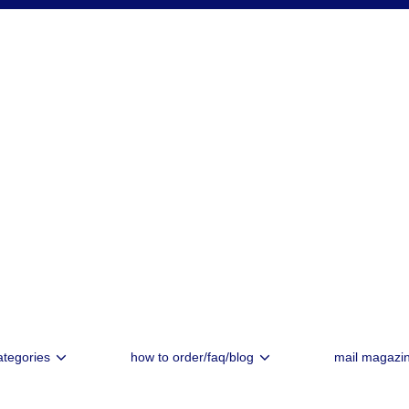
ategories
how to order/faq/blog
mail magazi