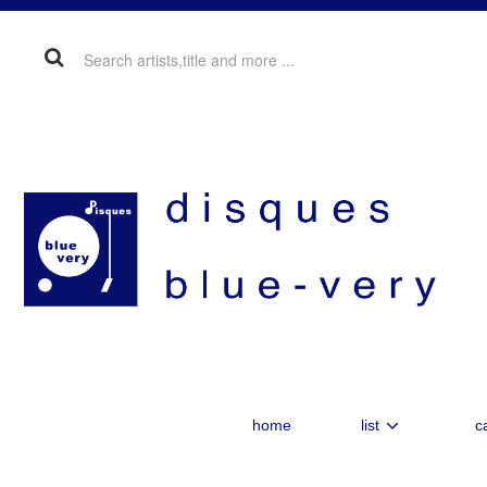
home
list
c