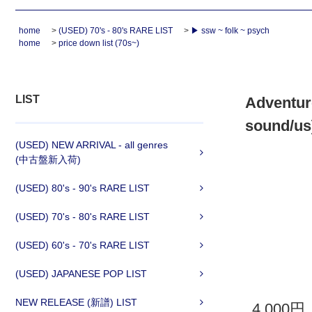
home
>
(USED) 70's - 80's RARE LIST
>
▶ ssw ~ folk ~ psych
home
>
price down list (70s~)
LIST
Adventu
sound/us]
(USED) NEW ARRIVAL - all genres
(中古盤新入荷)
(USED) 80's - 90's RARE LIST
(USED) 70's - 80's RARE LIST
(USED) 60's - 70's RARE LIST
(USED) JAPANESE POP LIST
NEW RELEASE (新譜) LIST
4,000円