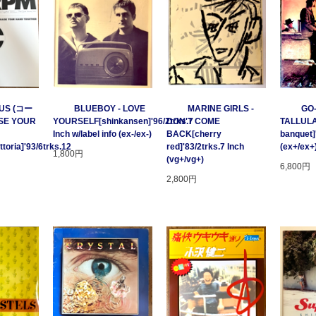
US (コー
BLUEBOY - LOVE
MARINE GIRLS -
GO
SE YOUR
YOURSELF[shinkansen]'96/2trks.7
DON'T COME
TALLULA
Inch w/label info (ex-/ex-)
BACK[cherry
banquet]
oria]'93/6trks.12
red]'83/2trks.7 Inch
(ex+/ex+
1,800円
(vg+/vg+)
6,800円
2,800円