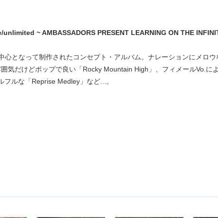
re/unlimited ~ AMBASSADORS PRESENT LEARNING ON THE INFINITE[
yerが中心となって制作されたコンセプト・アルバム。ナレーションにメロウな
だけどポップで良い「Rocky Mountain High」、フィメールVo.による
フルな「Reprise Medley」など...。