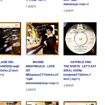
+)
ンク(vg++/ex+)
Inch *split
bottom(vg++/vg++)
7,800円
2,800円
AXIE 500 -
MAXINE
HATFIELD AND
HUNDER[rough
NIGHTINGALE - LOVE
THE NORTH - LET'S EAT
/3trks.12 Inch
HIT
(REAL SOON)
++)
ME[ua/aus]'77/10trks.LP
[virgin/uk]'74/2trks.7
*split
Inch ( /vg++)
bottom/wobs(vg++/vg++)
4,800円
2,800円