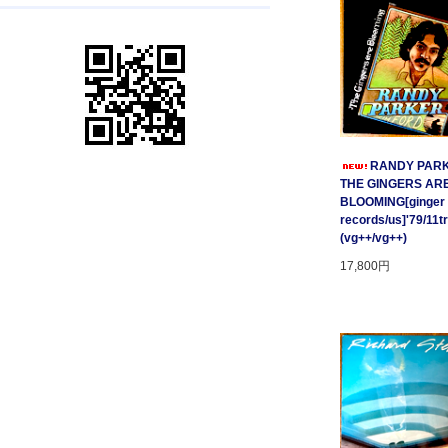
RANDY PARK
THE GINGERS AR
BLOOMING[ginger
records/us]'79/11t
(vg++/vg++)
17,800円