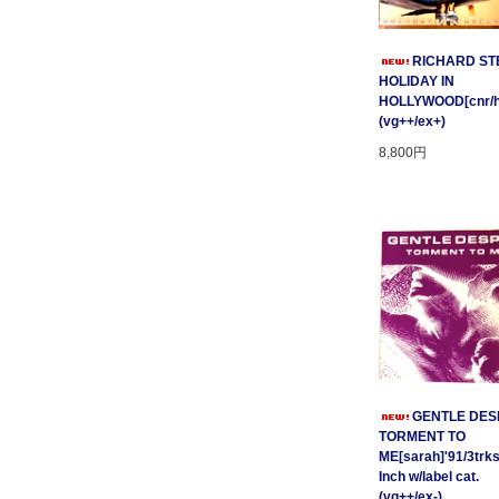
RICHARD STE
HOLIDAY IN
HOLLYWOOD[cnr/ho
(vg++/ex+)
8,800円
GENTLE DESP
TORMENT TO
ME[sarah]'91/3trks
Inch w/label cat.
(vg++/ex-)