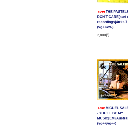
THE PASTELS 
DON'T CARE[surf c
recordings]4trks.7
(vg++/ex-)
2,800円
MIGUEL SAL
- YOU'LL BE MY
MUSIC[EMI/Australi
(vg++/vg++)