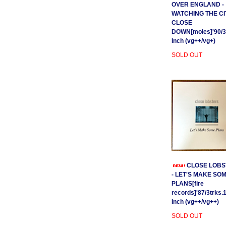
OVER ENGLAND -
WATCHING THE CI
CLOSE
DOWN[moles]'90/3
Inch (vg++/vg+)
SOLD OUT
CLOSE LOBS
- LET'S MAKE SO
PLANS[fire
records]'87/3trks.
Inch (vg++/vg++)
SOLD OUT