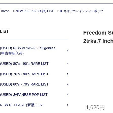
home
>
NEW RELEASE (新譜) LIST
>
▶ ネオアコ～インディーポップ
LIST
Freedom S
2trks.7 
(USED) NEW ARRIVAL - all genres
(中古盤新入荷)
(USED) 80's - 90's RARE LIST
(USED) 70's - 80's RARE LIST
(USED) 60's - 70's RARE LIST
(USED) JAPANESE POP LIST
NEW RELEASE (新譜) LIST
1,620円