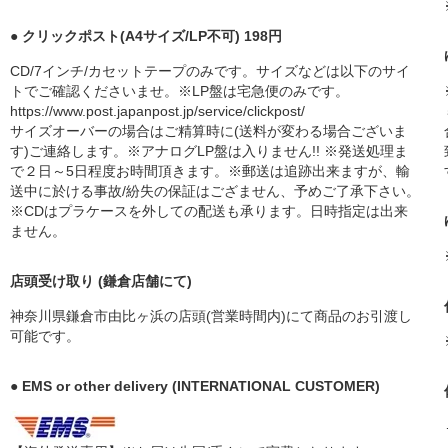
● クリックポスト(A4サイズ/LP不可) 198円
CD/7インチ/カセットテープのみです。サイズなどは以下のサイ
トでご確認くださいませ。※LP盤は宅急便のみです。
https://www.post.japanpost.jp/service/clickpost/
サイズオーバーの場合はご精算時に(送料が変わる場合ございま
す)ご連絡します。※アナログLP盤は入りません!! ※発送処理ま
で２日～5日程度お時間頂きます。※郵送は追跡出来ますが、輸
送中に於ける事故/紛失の保証はござません、予めご了承下さい。
※CDはプラケースを外しての配送も承ります。日時指定は出来
ません。
店頭受け取り (鎌倉店舗にて)
神奈川県鎌倉市由比ヶ浜の店頭(営業時間内)にて商品のお引渡し
可能です。
● EMS or other delivery (INTERNATIONAL CUSTOMER)