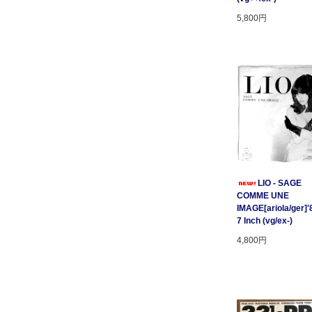
5,800円
LIO - SAGE
COMME UNE
IMAGE[ariola/ger]'
7 Inch (vg/ex-)
4,800円