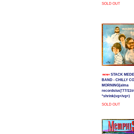
SOLD OUT
STACK MEDE
BAND - CHILLY C
MORNING[alma
records/us]'77/11t
*shrink(vg+/vg+)
SOLD OUT