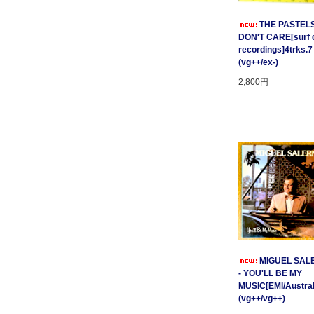
THE PASTELS 
DON'T CARE[surf c
recordings]4trks.7
(vg++/ex-)
2,800円
MIGUEL SAL
- YOU'LL BE MY
MUSIC[EMI/Australi
(vg++/vg++)