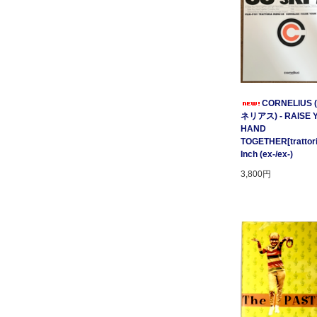
CORNELIUS
ネリアス) - RAISE 
HAND
TOGETHER[trattori
Inch (ex-/ex-)
3,800円