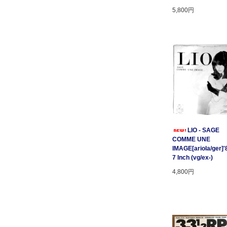
5,800円
LIO - SAGE
COMME UNE
IMAGE[ariola/ger]'
7 Inch (vg/ex-)
4,800円