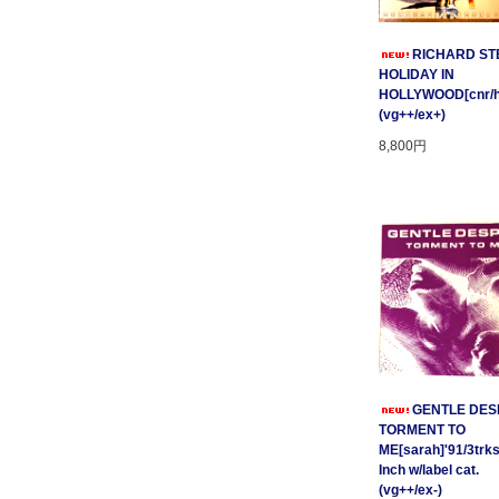
RICHARD STE
HOLIDAY IN
HOLLYWOOD[cnr/ho
(vg++/ex+)
8,800円
GENTLE DESP
TORMENT TO
ME[sarah]'91/3trks
Inch w/label cat.
(vg++/ex-)