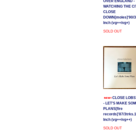
OVER ENGLAND -
WATCHING THE CI
CLOSE
DOWN[moles]'90/3
Inch (vg++/vg+)
SOLD OUT
CLOSE LOBS
- LET'S MAKE SO
PLANS[fire
records]'87/3trks.
Inch (vg++/vg++)
SOLD OUT