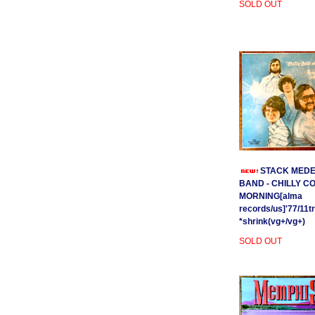
SOLD OUT
STACK MEDE
BAND - CHILLY C
MORNING[alma
records/us]'77/11t
*shrink(vg+/vg+)
SOLD OUT