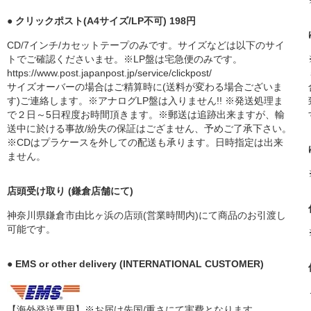
● クリックポスト(A4サイズ/LP不可) 198円
CD/7インチ/カセットテープのみです。サイズなどは以下のサイ
トでご確認くださいませ。※LP盤は宅急便のみです。
https://www.post.japanpost.jp/service/clickpost/
サイズオーバーの場合はご精算時に(送料が変わる場合ございま
す)ご連絡します。※アナログLP盤は入りません!! ※発送処理ま
で２日～5日程度お時間頂きます。※郵送は追跡出来ますが、輸
送中に於ける事故/紛失の保証はござません、予めご了承下さい。
※CDはプラケースを外しての配送も承ります。日時指定は出来
ません。
店頭受け取り (鎌倉店舗にて)
神奈川県鎌倉市由比ヶ浜の店頭(営業時間内)にて商品のお引渡し
可能です。
● EMS or other delivery (INTERNATIONAL CUSTOMER)
【海外発送専用】※お届け先国/重さにて実費となります。