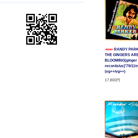
RANDY PARK
THE GINGERS AR
BLOOMING[ginger
records/us]'79/11t
(vg++/vg++)
17,800円