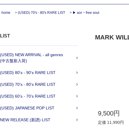
home
>
(USED) 70's - 80's RARE LIST
>
▶ aor ~ free soul
LIST
MARK WILLI
(USED) NEW ARRIVAL - all genres
(中古盤新入荷)
(USED) 80's - 90's RARE LIST
(USED) 70's - 80's RARE LIST
(USED) 60's - 70's RARE LIST
(USED) JAPANESE POP LIST
9,500円
NEW RELEASE (新譜) LIST
定価 11,990円