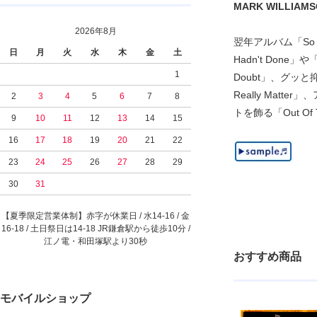
MARK WILLIAMSON 
2026年8月
翌年アルバム「So
日
月
火
水
木
金
土
Hadn't Done」
1
Doubt」、グッと
Really Mat
2
3
4
5
6
7
8
トを飾る「Out Of
9
10
11
12
13
14
15
16
17
18
19
20
21
22
23
24
25
26
27
28
29
30
31
【夏季限定営業体制】赤字が休業日 / 水14-16 / 金
16-18 / 土日祭日は14-18 JR鎌倉駅から徒歩10分 /
江ノ電・和田塚駅より30秒
おすすめ商品
モバイルショップ