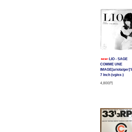
LIO - SAGE
COMME UNE
IMAGE[ariola/ger]'
7 Inch (vg/ex-)
4,800円