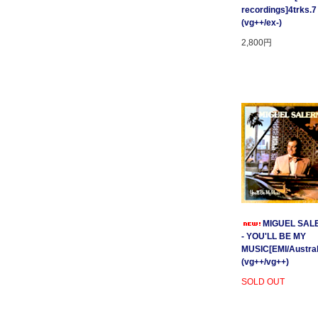
recordings]4trks.7
(vg++/ex-)
2,800円
MIGUEL SAL
- YOU'LL BE MY
MUSIC[EMI/Australi
(vg++/vg++)
SOLD OUT