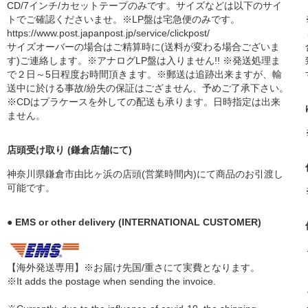
CD/7インチ/カセットテープのみです。サイズなどは以下のサイ
トでご確認くださいませ。※LP盤は宅急便のみです。
https://www.post.japanpost.jp/service/clickpost/
サイズオーバーの場合はご精算時に(送料が変わる場合ございま
す)ご連絡します。※アナログLP盤は入りません!! ※発送処理ま
で２日～5日程度お時間頂きます。※郵送は追跡出来ますが、輸
送中に於ける事故/紛失の保証はござません、予めご了承下さい。
※CDはプラケースを外しての配送も承ります。日時指定は出来
ません。
店頭受け取り (鎌倉店舗にて)
神奈川県鎌倉市由比ヶ浜の店頭(営業時間内)にて商品のお引渡し
可能です。
● EMS or other delivery (INTERNATIONAL CUSTOMER)
【海外発送専用】※お届け先国/重さにて実費となります。
※It adds the postage when sending the invoice.