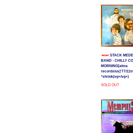
STACK MEDE
BAND - CHILLY C
MORNING[alma
records/us]'77/11t
*shrink(vg+/vg+)
SOLD OUT