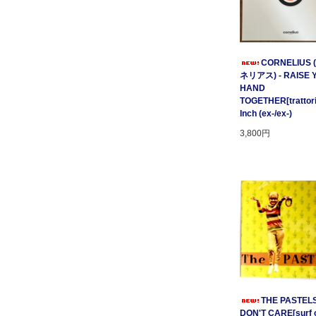
CORNELIUS
ネリアス) - RAISE 
HAND
TOGETHER[trattori
Inch (ex-/ex-)
3,800円
THE PASTELS 
DON'T CARE[surf c