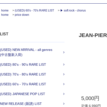
home
>
(USED) 60's - 70's RARE LIST
>
▶ soft rock - chorus
home
>
price down
LIST
JEAN-PIERR
(USED) NEW ARRIVAL - all genres
(中古盤新入荷)
(USED) 80's - 90's RARE LIST
(USED) 70's - 80's RARE LIST
(USED) 60's - 70's RARE LIST
(USED) JAPANESE POP LIST
5,000円
NEW RELEASE (新譜) LIST
定価 6,990円