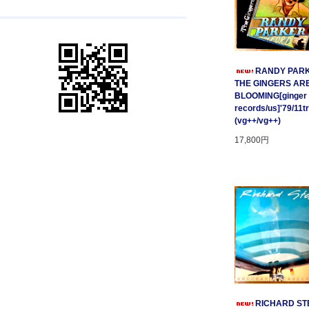
RANDY PARK
THE GINGERS AR
BLOOMING[ginger
records/us]'79/11t
(vg++/vg++)
17,800円
RICHARD STE