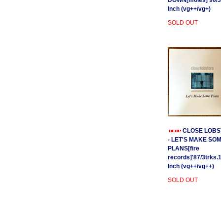
DOWN[moles]'90/3
Inch (vg++/vg+)
SOLD OUT
CLOSE LOBS
- LET'S MAKE SO
PLANS[fire
records]'87/3trks.
Inch (vg++/vg++)
SOLD OUT