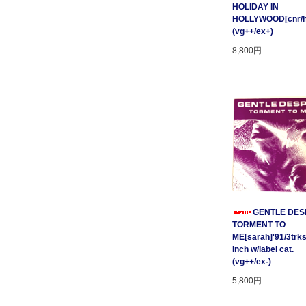
HOLIDAY IN
HOLLYWOOD[cnr/ho
(vg++/ex+)
8,800円
GENTLE DESP
TORMENT TO
ME[sarah]'91/3trks
Inch w/label cat.
(vg++/ex-)
5,800円