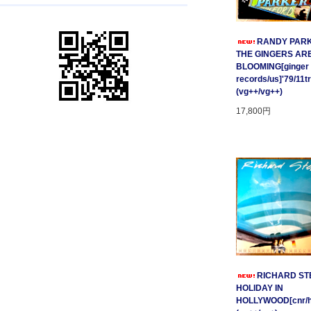
RANDY PARK
THE GINGERS AR
BLOOMING[ginger
records/us]'79/11t
(vg++/vg++)
17,800円
RICHARD STE
HOLIDAY IN
HOLLYWOOD[cnr/ho