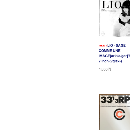
LIO - SAGE
COMME UNE
IMAGE[ariola/ger]'
7 Inch (vg/ex-)
4,800円