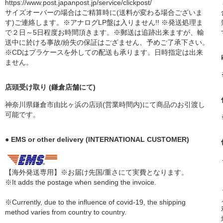
https://www.post.japanpost.jp/service/clickpost/
サイズオーバーの場合はご精算時に(送料が変わる場合ございま
す)ご連絡します。※アナログLP盤は入りません!! ※発送処理ま
で２日～5日程度お時間頂きます。※郵送は追跡出来ますが、輸
送中に於ける事故/紛失の保証はござません、予めご了承下さい。
※CDはプラケースを外しての配送も承ります。日時指定は出来
ません。
店頭受け取り (鎌倉店舗にて)
神奈川県鎌倉市由比ヶ浜の店頭(営業時間内)にて商品のお引渡し
可能です。
● EMS or other delivery (INTERNATIONAL CUSTOMER)
【海外発送専用】※お届け先国/重さにて実費となります。
※It adds the postage when sending the invoice.
※Currently, due to the influence of covid-19, the shipping
method varies from country to country.