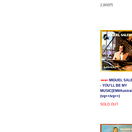
2,800円
MIGUEL SAL
- YOU'LL BE MY
MUSIC[EMI/Australi
(vg++/vg++)
SOLD OUT