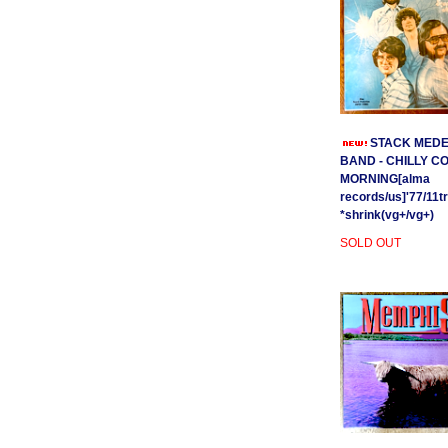
STACK MEDE
BAND - CHILLY C
MORNING[alma
records/us]'77/11t
*shrink(vg+/vg+)
SOLD OUT