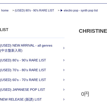
home
>
(USED) 80's - 90's RARE LIST
>
▶ electro pop - synth pop list
LIST
CHRISTINE
(USED) NEW ARRIVAL - all genres
(中古盤新入荷)
(USED) 80's - 90's RARE LIST
(USED) 70's - 80's RARE LIST
(USED) 60's - 70's RARE LIST
(USED) JAPANESE POP LIST
0円
NEW RELEASE (新譜) LIST