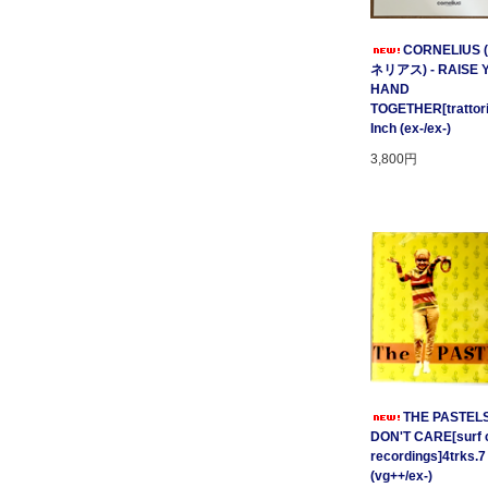
CORNELIUS
ネリアス) - RAISE 
HAND
TOGETHER[trattori
Inch (ex-/ex-)
3,800円
THE PASTELS 
DON'T CARE[surf c
recordings]4trks.7
(vg++/ex-)