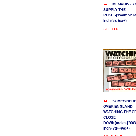
MEMPHIS - Y
SUPPLY THE
ROSES[swamplands
Inch (ex-/ex+)
SOLD OUT
SOMEWHER
OVER ENGLAND -
WATCHING THE CI
CLOSE
DOWN[moles]'90/3
Inch (vg++/vg+)