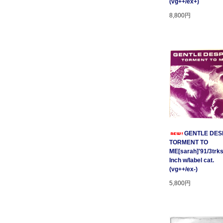
(vg++/ex+)
8,800円
GENTLE DESP
TORMENT TO
ME[sarah]'91/3trks
Inch w/label cat.
(vg++/ex-)
5,800円