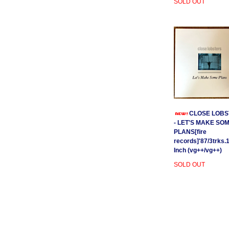
SOLD OUT
CLOSE LOBS
- LET'S MAKE SO
PLANS[fire
records]'87/3trks.
Inch (vg++/vg++)
SOLD OUT